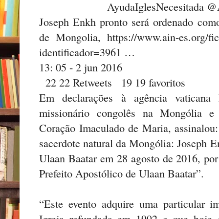
AyudaIglesNecesitada @
Joseph Enkh pronto será ordenado como
de Mongolia, https://www.ain-es.org/fic
identificador=3961 …
13: 05 - 2 jun 2016
22 22 Retweets 19 19 favoritos
Em declarações à agência vaticana
missionário congolês na Mongólia 
Coração Imaculado de Maria, assinalou
sacerdote natural da Mongólia: Joseph E
Ulaan Baatar em 28 agosto de 2016, po
Prefeito Apostólico de Ulaan Baatar”.
“Este evento adquire uma particular i
Igreja refundada em 1992 e que hoje