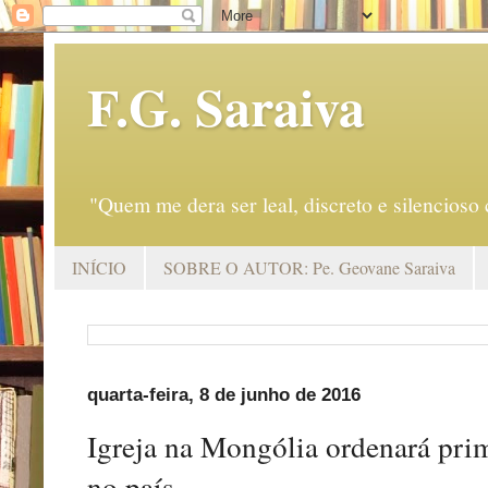
F.G. Saraiva
"Quem me dera ser leal, discreto e silencio
INÍCIO
SOBRE O AUTOR: Pe. Geovane Saraiva
quarta-feira, 8 de junho de 2016
Igreja na Mongólia ordenará prim
no país