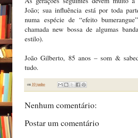
As gerações seguintes devem muito à 
João; sua influência está por toda pa
numa espécie de “efeito bumerangue”
chamada new bossa de algumas bandas 
estilo).
João Gilberto, 85 anos – som & sabed
tudo.
on
10 junho
Nenhum comentário:
Postar um comentário