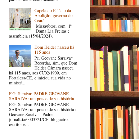
Capela do Palácio da
Abolição: governo do
Ceará
Missa/fotos, com 1ª
Dama Lia Freitas e
assembleia (15/04/2024).
Dom Helder nasceu há
115 anos
Pe. Geovane Saraiva*
Recordar, sim, que Dom
Helder Câmara nasceu
há 115 anos, aos 07/02/1909, em
Fortaleza/CE, e iniciou sua vida no
ministé...
F.G. Saraiva: PADRE GEOVANE
SARAIVA: um pouco de sua história
F.G. Saraiva: PADRE GEOVANE
SARAIVA: um pouco de sua história :
Geovane Saraiva - Padre,
jornalista/0003721/CE, blogueiro,
escritor e...