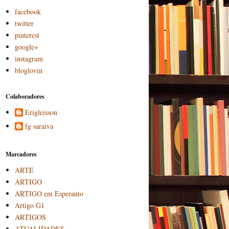
facebook
twitter
pinterest
google+
instagram
bloglovin
Colaboradores
Erigleisson
fg saraiva
Marcadores
ARTE
ARTIGO
ARTIGO em Esperanto
Artigo G1
ARTIGOS
ATUALIDADES