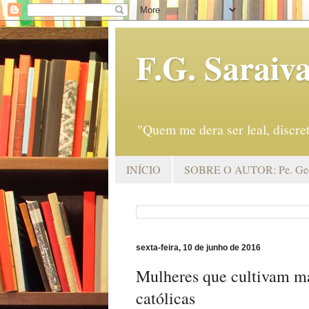
F.G. Saraiv
"Quem me dera ser leal, discr
INÍCIO
SOBRE O AUTOR: Pe. Geo
sexta-feira, 10 de junho de 2016
Mulheres que cultivam ma
católicas