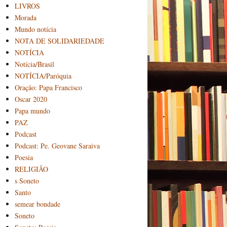
LIVROS
Morada
Mundo notícia
NOTA DE SOLIDARIEDADE
NOTÍCIA
Notícia/Brasil
NOTÍCIA/Paróquia
Oração: Papa Francisco
Oscar 2020
Papa mundo
PAZ
Podcast
Podcast: Pe. Geovane Saraiva
Poesia
RELIGIÃO
s Soneto
Santo
semear bondade
Soneto