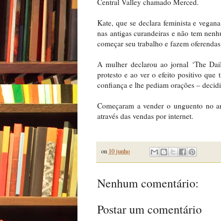
Central Valley chamado Merced.
Kate, que se declara feminista e vegana
nas antigas curandeiras e não tem nenhu
começar seu trabalho e fazem oferendas
A mulher declarou ao jornal ‘The Dai
protesto e ao ver o efeito positivo qu
confiança e lhe pediam orações – decid
Começaram a vender o unguento no ano
através das vendas por internet.
on
10 junho
Nenhum comentário:
Postar um comentário