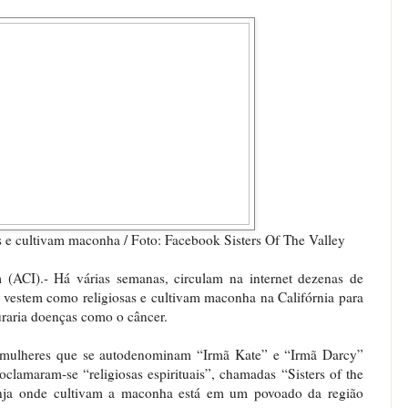
s e cultivam maconha / Foto: Facebook Sisters Of The Valley
ACI).- Há várias semanas, circulam na internet dezenas de
e vestem como religiosas e cultivam maconha na Califórnia para
raria doenças como o câncer.
s mulheres que se autodenominam “Irmã Kate” e “Irmã Darcy”
clamaram-se “religiosas espirituais”, chamadas “Sisters of the
anja onde cultivam a maconha está em um povoado da região