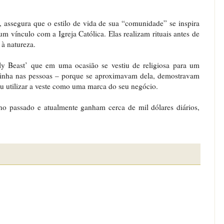
, assegura que o estilo de vida de sua “comunidade” se inspira
m vínculo com a Igreja Católica. Elas realizam rituais antes de
 à natureza.
ly Beast’ que em uma ocasião se vestiu de religiosa para um
e tinha nas pessoas – porque se aproximavam dela, demostravam
iu utilizar a veste como uma marca do seu negócio.
 passado e atualmente ganham cerca de mil dólares diários,