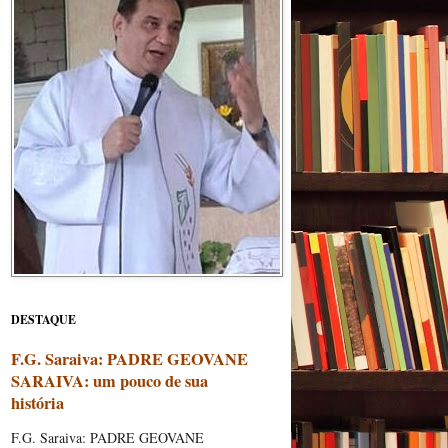
DESTAQUE
F.G. Saraiva: PADRE GEOVANE
SARAIVA: um pouco de sua
história
F.G. Saraiva: PADRE GEOVANE