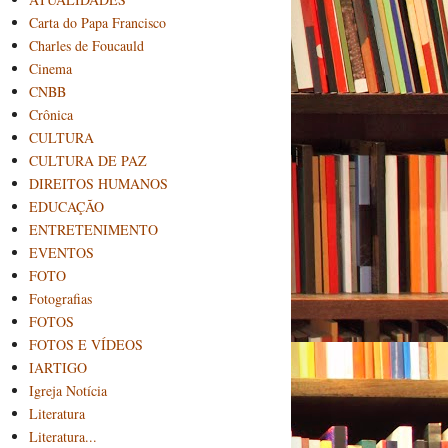
Carta do Papa Francisco
Charles de Foucauld
Cinema
CNBB
Crônica
CULTURA
CULTURA DE PAZ
DIREITOS HUMANOS
EDUCAÇÃO
ENTRETENIMENTO
EVENTOS
FOTO
Fotografias
FOTOS
FOTOS E VÍDEOS
IARTIGO
Igreja Notícia
Literatura
Literatura...