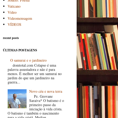
Soneto: Poesia
Vaticano
Vídeo
Videomensagem
VÍDEOS
recent posts
ÚLTIMAS POSTAGENS
O samurai e o jardineiro
domtotal.com Colapso é uma
palavra assustadora e não é para
menos. É melhor ser um samurai no
jardim do que um jardineiro na
guerra...
Novo céu e nova terra
Pe. Geovane
Saraiva* O batismo é o
primeiro passo da
iniciação à vida crista.
O batismo é também o nascimento
para a vida cristã. Median...