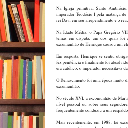
Na Igreja primitiva, Santo Ambrósi
imperador Teodósio I pela matança de 
rei Davi em seu arrependimento e o rea
Na Idade Média, o Papa Gregório VI
temas em disputa, um dos quais foi 
excomunhão de Henrique causou um efe
Em resposta, Henrique se sentiu obrigad
fez penitência e finalmente foi absol
era católico, o imperador necessitava da
O Renascimento foi uma época muito dife
excomunhão.
No século XVI, a excomunhão de Martinh
nível pessoal ou sobre seus seguido
frequentemente conduziu a um respaldo 
Mais recentemente, em 1988, foi exc
excomungado), o qual ordenou quatro b