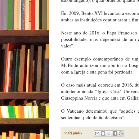
Em 2009, Bento XVI levantou a excomun
ambas as instituições continuaram a fi
Neste ano de 2016, o Papa Francisco a
possibilidade, mas dependerá de um 
valor”.
Outro exemplo contemporâneo de um
McBride autorizou um aborto no hospita
com a Igreja e sua pena foi perdoada.
O caso mais atual ocorreu em 2016, d
autodenominada “Igreja Cristã Univers
Giuseppina Norcia e que atua em Galli
O Vaticano determinou que “aqueles q
sententiae’ pelo delito de cisma”.
on
09 junho