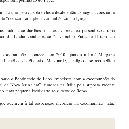
hão que pesava sobre eles e desde então as negociações entre
m de “reencontrar a plena comunhão com a Igreja”.
ssinalou que dar-lhes o status de prelatura pessoal seria uma
acordo fundamental porque “o Concílio Vaticano II tem seu
a excomunhão aconteceu em 2010, quando a Irmã Margaret
l católico de Phoenix. Mais tarde, a religiosa se reconciliou
urante o Pontificado do Papa Francisco, com a excomunhão da
al da Nova Jerusalém”, fundada na Itália pela suposta vidente
ano, uma pequena localidade ao sudeste de Roma.
ue aderirem à tal associação incorrem na excomunhão ‘latae