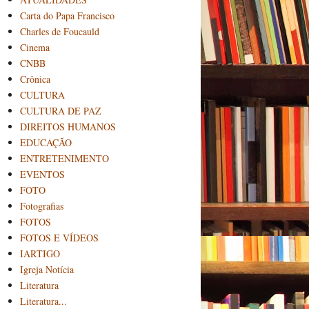
Carta do Papa Francisco
Charles de Foucauld
Cinema
CNBB
Crônica
CULTURA
CULTURA DE PAZ
DIREITOS HUMANOS
EDUCAÇÃO
ENTRETENIMENTO
EVENTOS
FOTO
Fotografias
FOTOS
FOTOS E VÍDEOS
IARTIGO
Igreja Notícia
Literatura
Literatura...