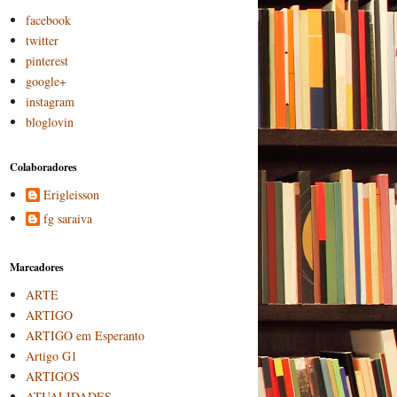
facebook
twitter
pinterest
google+
instagram
bloglovin
Colaboradores
Erigleisson
fg saraiva
Marcadores
ARTE
ARTIGO
ARTIGO em Esperanto
Artigo G1
ARTIGOS
ATUALIDADES