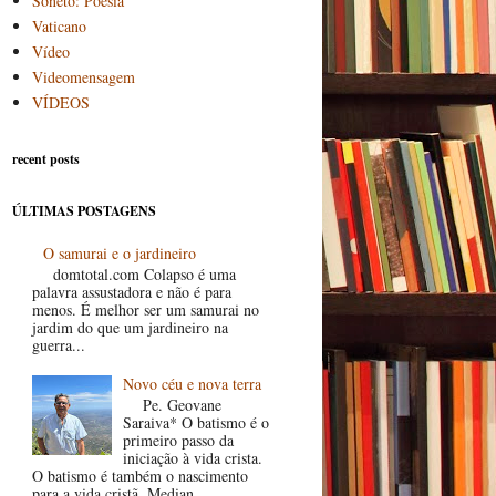
Soneto: Poesia
Vaticano
Vídeo
Videomensagem
VÍDEOS
recent posts
ÚLTIMAS POSTAGENS
O samurai e o jardineiro
domtotal.com Colapso é uma
palavra assustadora e não é para
menos. É melhor ser um samurai no
jardim do que um jardineiro na
guerra...
Novo céu e nova terra
Pe. Geovane
Saraiva* O batismo é o
primeiro passo da
iniciação à vida crista.
O batismo é também o nascimento
para a vida cristã. Median...