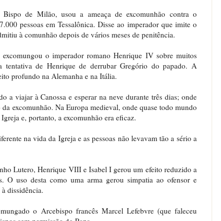
o, Bispo de Milão, usou a ameaça de excomunhão contra o
7.000 pessoas em Tessalônica. Disse ao imperador que imite o
dmitiu à comunhão depois de vários meses de penitência.
I excomungou o imperador romano Henrique IV sobre muitos
a tentativa de Henrique de derrubar Gregório do papado. A
ito profundo na Alemanha e na Itália.
o a viajar à Canossa e esperar na neve durante três dias; onde
vido da excomunhão. Na Europa medieval, onde quase todo mundo
 Igreja e, portanto, a excomunhão era eficaz.
rente na vida da Igreja e as pessoas não levavam tão a sério a
o Lutero, Henrique VIII e Isabel I gerou um efeito reduzido a
res. O uso desta como uma arma gerou simpatia ao ofensor e
à dissidência.
omungado o Arcebispo francês Marcel Lefebvre (que faleceu
ispos sem permissão do Papa.