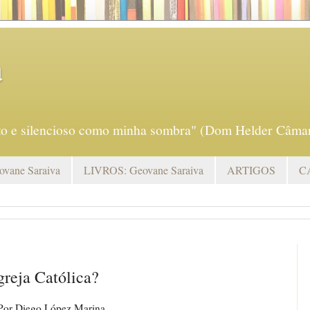
a
eto e silencioso como minha sombra" (Dom Helder Câmar
vane Saraiva
LIVROS: Geovane Saraiva
ARTIGOS
C
reja Católica?
Por Diego López Marina