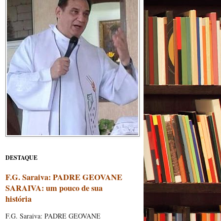
DESTAQUE
F.G. Saraiva: PADRE GEOVANE
SARAIVA: um pouco de sua
história
F.G. Saraiva: PADRE GEOVANE