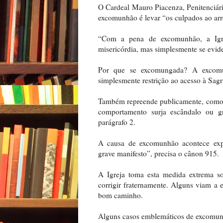
O Cardeal Mauro Piacenza, Penitenciár
excomunhão é levar “os culpados ao ar
“Com a pena de excomunhão, a Igre
misericórdia, mas simplesmente se evide
Por que se excomungada? A excomun
simplesmente restrição ao acesso à Sa
Também repreende publicamente, como e
comportamento surja escândalo ou g
parágrafo 2.
A causa de excomunhão acontece exp
grave manifesto”, precisa o cânon 915.
A Igreja toma esta medida extrema so
corrigir fraternamente. Alguns viam a
bom caminho.
Alguns casos emblemáticos de excomun