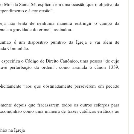
io Mor da Santa Sé, explicou em uma ocasião que o objetivo da
rependimento e à conversão”.
ja não tenta de nenhuma maneira restringir o campo da
ncia a gravidade do crime”, assinalou.
hão é um dispositivo punitivo da Igreja e vai além de
grada Comunhão.
specifica o Código de Direito Canônico, uma pessoa “de cujo
rave perturbação da ordem”, como assinala o cânon 1339,
licitamente “aos que obstinadamente perseverem em pecado
mente depois que fracassarem todos os outros esforços para
 excomunhão como uma maneira de trazer católicos erráticos ao
hão na Igreja