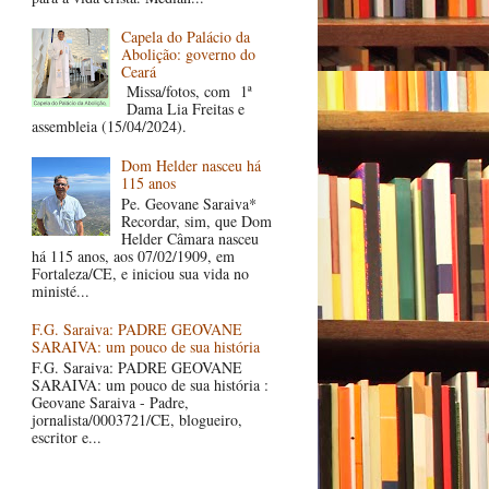
Capela do Palácio da
Abolição: governo do
Ceará
Missa/fotos, com 1ª
Dama Lia Freitas e
assembleia (15/04/2024).
Dom Helder nasceu há
115 anos
Pe. Geovane Saraiva*
Recordar, sim, que Dom
Helder Câmara nasceu
há 115 anos, aos 07/02/1909, em
Fortaleza/CE, e iniciou sua vida no
ministé...
F.G. Saraiva: PADRE GEOVANE
SARAIVA: um pouco de sua história
F.G. Saraiva: PADRE GEOVANE
SARAIVA: um pouco de sua história :
Geovane Saraiva - Padre,
jornalista/0003721/CE, blogueiro,
escritor e...