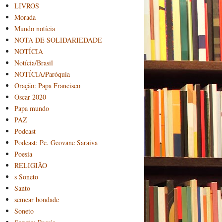
LIVROS
Morada
Mundo notícia
NOTA DE SOLIDARIEDADE
NOTÍCIA
Notícia/Brasil
NOTÍCIA/Paróquia
Oração: Papa Francisco
Oscar 2020
Papa mundo
PAZ
Podcast
Podcast: Pe. Geovane Saraiva
Poesia
RELIGIÃO
s Soneto
Santo
semear bondade
Soneto