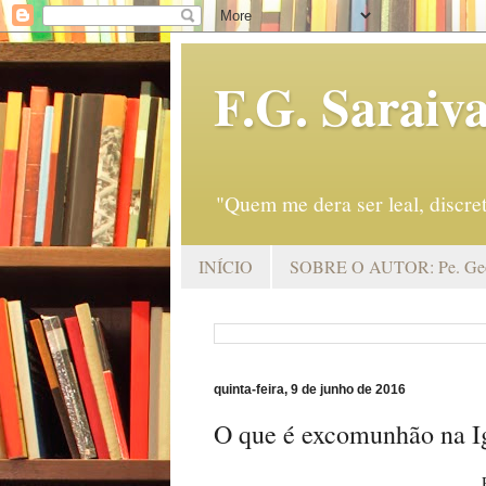
F.G. Saraiv
"Quem me dera ser leal, discr
INÍCIO
SOBRE O AUTOR: Pe. Geo
quinta-feira, 9 de junho de 2016
O que é excomunhão na Ig