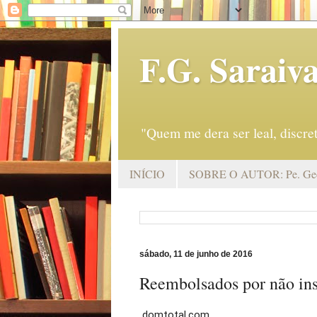
F.G. Saraiv
"Quem me dera ser leal, discr
INÍCIO
SOBRE O AUTOR: Pe. Geo
sábado, 11 de junho de 2016
Reembolsados por não ins
domtotal.com