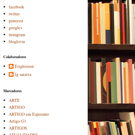
facebook
twitter
pinterest
google+
instagram
bloglovin
r
Colaboradores
Erigleisson
fg saraiva
Marcadores
ARTE
ARTIGO
ARTIGO em Esperanto
Artigo G1
ARTIGOS
ATUALIDADES