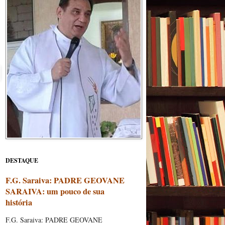
DESTAQUE
F.G. Saraiva: PADRE GEOVANE
SARAIVA: um pouco de sua
história
F.G. Saraiva: PADRE GEOVANE