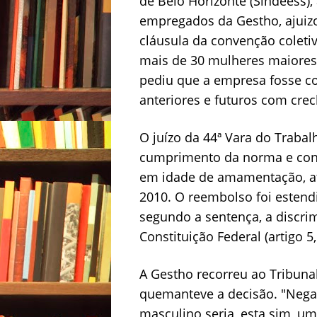
de Belo Horizonte (Sindeess)
empregados da Gestho, ajuiz
cláusula da convenção coleti
mais de 30 mulheres maiores
pediu que a empresa fosse c
anteriores e futuros com cre
O juízo da 44ª Vara do Traba
cumprimento da norma e conde
em idade de amamentação, até
2010. O reembolso foi estend
segundo a sentença, a discr
Constituição Federal (artigo 5, 
A Gestho recorreu ao Tribunal
quemanteve a decisão. "Negar
masculino seria, esta sim, uma