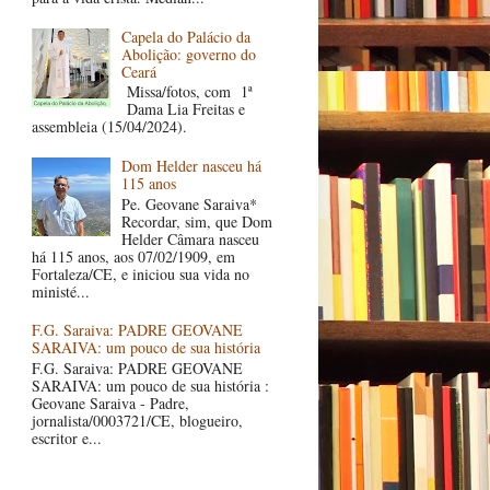
Capela do Palácio da
Abolição: governo do
Ceará
Missa/fotos, com 1ª
Dama Lia Freitas e
assembleia (15/04/2024).
Dom Helder nasceu há
115 anos
Pe. Geovane Saraiva*
Recordar, sim, que Dom
Helder Câmara nasceu
há 115 anos, aos 07/02/1909, em
Fortaleza/CE, e iniciou sua vida no
ministé...
F.G. Saraiva: PADRE GEOVANE
SARAIVA: um pouco de sua história
F.G. Saraiva: PADRE GEOVANE
SARAIVA: um pouco de sua história :
Geovane Saraiva - Padre,
jornalista/0003721/CE, blogueiro,
escritor e...