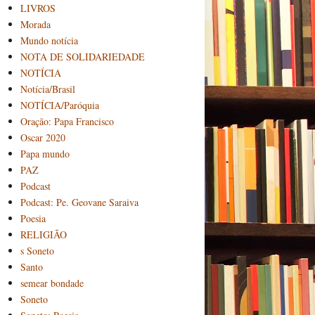
LIVROS
Morada
Mundo notícia
NOTA DE SOLIDARIEDADE
NOTÍCIA
Notícia/Brasil
NOTÍCIA/Paróquia
Oração: Papa Francisco
Oscar 2020
Papa mundo
PAZ
Podcast
Podcast: Pe. Geovane Saraiva
Poesia
RELIGIÃO
s Soneto
Santo
semear bondade
Soneto