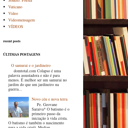
Soneto: Poesia
Vaticano
Vídeo
Videomensagem
VÍDEOS
recent posts
ÚLTIMAS POSTAGENS
O samurai e o jardineiro
domtotal.com Colapso é uma
palavra assustadora e não é para
menos. É melhor ser um samurai no
jardim do que um jardineiro na
guerra...
Novo céu e nova terra
Pe. Geovane
Saraiva* O batismo é o
primeiro passo da
iniciação à vida crista.
O batismo é também o nascimento
para a vida cristã. Median...