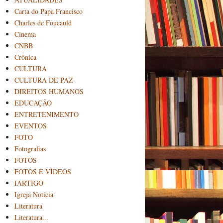
Carta do Papa Francisco
Charles de Foucauld
Cinema
CNBB
Crônica
CULTURA
CULTURA DE PAZ
DIREITOS HUMANOS
EDUCAÇÃO
ENTRETENIMENTO
EVENTOS
FOTO
Fotografias
FOTOS
FOTOS E VÍDEOS
IARTIGO
Igreja Notícia
Literatura
Literatura...