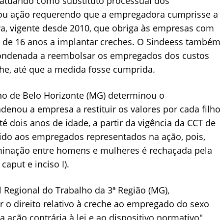
, atuando como substituto processual dos
ou ação requerendo que a empregadora cumprisse a
va, vigente desde 2010, que obriga às empresas com
 de 16 anos a implantar creches. O Sindeess també
ondenada a reembolsar os empregados dos custos
che, até que a medida fosse cumprida.
lho de Belo Horizonte (MG) determinou o
nou a empresa a restituir os valores por cada filh
 dois anos de idade, a partir da vigência da CCT de
ido aos empregados representados na ação, pois,
iminação entre homens e mulheres é rechaçada pela
caput e inciso I).
 Regional do Trabalho da 3ª Região (MG),
 o direito relativo à creche ao empregado do sexo
 ação contrária à lei e ao dispositivo normativo",