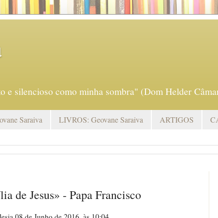
a
eto e silencioso como minha sombra" (Dom Helder Câmar
vane Saraiva
LIVROS: Geovane Saraiva
ARTIGOS
C
ília de Jesus» - Papa Francisco
lesia 08 de Junho de 2016, às 10:04