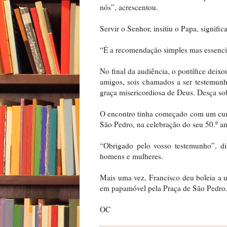
nós”, acrescentou.
Servir o Senhor, insitiu o Papa, signific
“É a recomendação simples mas essencia
No final da audiência, o pontífice deix
amigos, sois chamados a ser testemunh
graça misericordiosa de Deus. Desça sob
O encontro tinha começado com um cump
São Pedro, na celebração do seu 50.º a
“Obrigado pelo vosso testemunho”, d
homens e mulheres.
Mais uma vez, Francisco deu boleia a 
em papamóvel pela Praça de São Pedro
OC