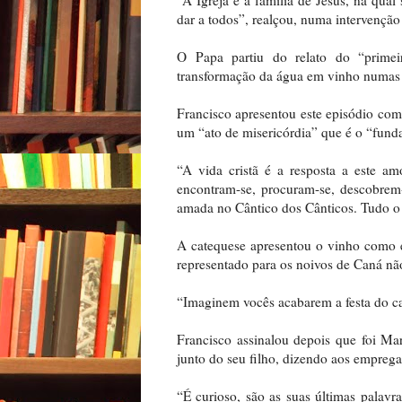
dar a todos”, realçou, numa intervençã
O Papa partiu do relato do “prime
transformação da água em vinho numas 
Francisco apresentou este episódio com
um “ato de misericórdia” que é o “funda
“A vida cristã é a resposta a este 
encontram-se, procuram-se, descobre
amada no Cântico dos Cânticos. Tudo o r
A catequese apresentou o vinho como e
representado para os noivos de Caná nã
“Imaginem vocês acabarem a festa do ca
Francisco assinalou depois que foi Mar
junto do seu filho, dizendo aos emprega
“É curioso, são as suas últimas palavr