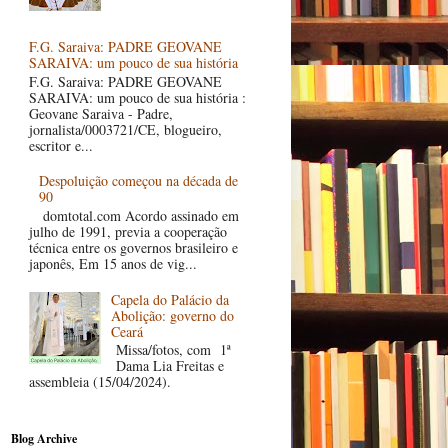
F.G. Saraiva: PADRE GEOVANE
SARAIVA: um pouco de sua história
F.G. Saraiva: PADRE GEOVANE
SARAIVA: um pouco de sua história :
Geovane Saraiva - Padre,
jornalista/0003721/CE, blogueiro,
escritor e...
Despoluição começou na década de
90
domtotal.com Acordo assinado em
julho de 1991, previa a cooperação
técnica entre os governos brasileiro e
japonês, Em 15 anos de vig...
Capela do Palácio da
Abolição: governo do
Ceará
Missa/fotos, com 1ª
Dama Lia Freitas e
assembleia (15/04/2024).
Blog Archive