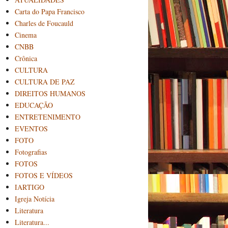
Carta do Papa Francisco
Charles de Foucauld
Cinema
CNBB
Crônica
CULTURA
CULTURA DE PAZ
DIREITOS HUMANOS
EDUCAÇÃO
ENTRETENIMENTO
EVENTOS
FOTO
Fotografias
FOTOS
FOTOS E VÍDEOS
IARTIGO
Igreja Notícia
Literatura
Literatura...