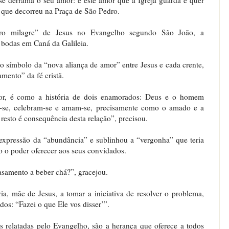
o que decorreu na Praça de São Pedro.
iro milagre” de Jesus no Evangelho segundo São João, a
bodas em Caná da Galileia.
o símbolo da “nova aliança de amor” entre Jesus e cada crente,
mento” da fé cristã.
amor, é como a história de dois enamorados: Deus e o homem
m-se, celebram-se e amam-se, precisamente como o amado e a
esto é consequência desta relação”, precisou.
xpressão da “abundância” e sublinhou a “vergonha” que teria
o o poder oferecer aos seus convidados.
samento a beber chá?”, gracejou.
ia, mãe de Jesus, a tomar a iniciativa de resolver o problema,
dos: “Fazei o que Ele vos disser’”.
as relatadas pelo Evangelho, são a herança que oferece a todos