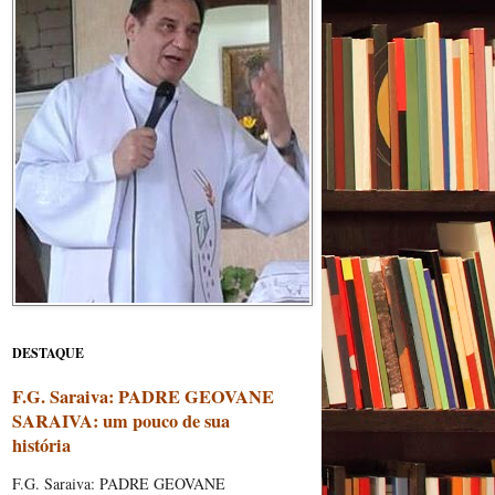
DESTAQUE
F.G. Saraiva: PADRE GEOVANE
SARAIVA: um pouco de sua
história
F.G. Saraiva: PADRE GEOVANE