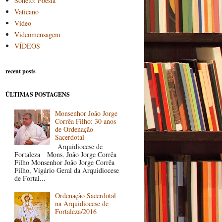
Soneto: Poesia
Vaticano
Vídeo
Videomensagem
VÍDEOS
recent posts
ÚLTIMAS POSTAGENS
Monsenhor João Jorge
Corrêa Filho: 30 anos
de Ordenação
Sacerdotal
Arquidiocese de
Fortaleza Mons. João Jorge Corrêa
Filho Monsenhor João Jorge Corrêa
Filho, Vigário Geral da Arquidiocese
de Fortal...
Ordenação Sacerdotal
na Arquidiocese de
Fortaleza/2016