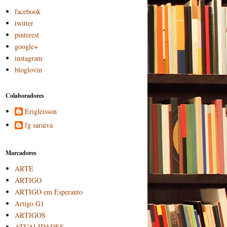
facebook
twitter
pinterest
google+
instagram
bloglovin
Colaboradores
Erigleisson
fg saraiva
Marcadores
ARTE
ARTIGO
ARTIGO em Esperanto
Artigo G1
ARTIGOS
ATUALIDADES