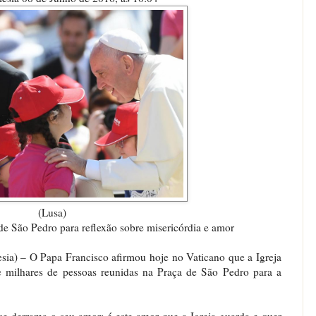
(Lusa)
de São Pedro para reflexão sobre misericórdia e amor
sia) – O Papa Francisco afirmou hoje no Vaticano que a Igreja
te milhares de pessoas reunidas na Praça de São Pedro para a
 se derrama o seu amor: é este amor que a Igreja guarda e quer