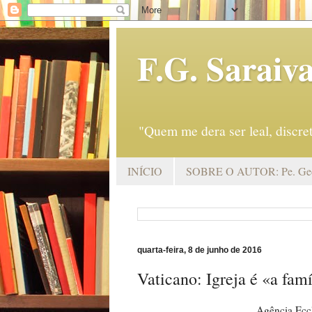
F.G. Saraiv
"Quem me dera ser leal, discr
INÍCIO
SOBRE O AUTOR: Pe. Geo
quarta-feira, 8 de junho de 2016
Vaticano: Igreja é «a fam
Agência Ecc