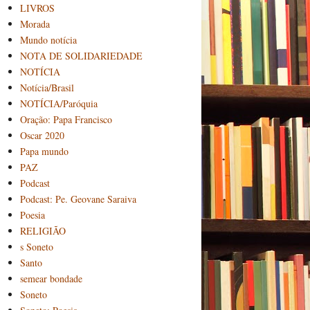
LIVROS
Morada
Mundo notícia
NOTA DE SOLIDARIEDADE
NOTÍCIA
Notícia/Brasil
NOTÍCIA/Paróquia
Oração: Papa Francisco
Oscar 2020
Papa mundo
PAZ
Podcast
Podcast: Pe. Geovane Saraiva
Poesia
RELIGIÃO
s Soneto
Santo
semear bondade
Soneto