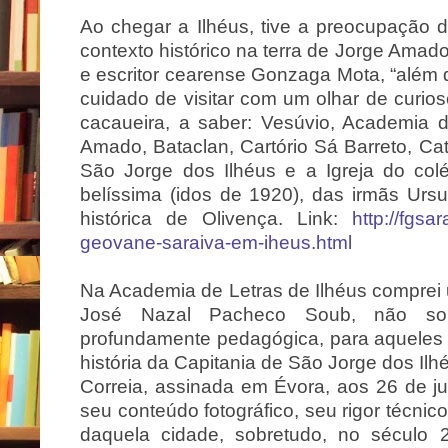
Ao chegar a Ilhéus, tive a preocupação 
contexto histórico na terra de Jorge Amad
e escritor cearense Gonzaga Mota, “além d
cuidado de visitar com um olhar de curios
cacaueira, a saber: Vesúvio, Academia d
Amado, Bataclan, Cartório Sá Barreto, Cat
São Jorge dos Ilhéus e a Igreja do col
belíssima (idos de 1920), das irmãs Ursul
histórica de Olivença. Link:
http://fgsa
geovane-saraiva-em-iheus.html
Na Academia de Letras de Ilhéus comprei u
José Nazal Pacheco Soub, não som
profundamente pedagógica, para aqueles
história da Capitania de São Jorge dos Il
Correia, assinada em Évora, aos 26 de 
seu conteúdo fotográfico, seu rigor técnic
daquela cidade, sobretudo, no século 