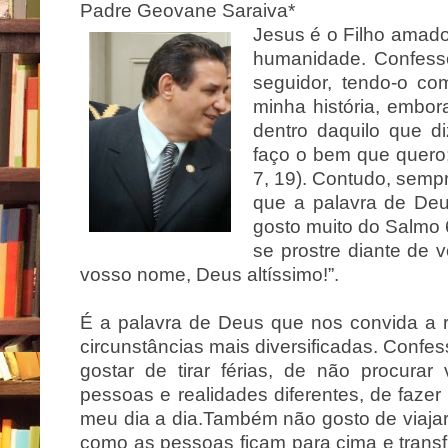
Padre Geovane Saraiva*
Jesus é o Filho amado
humanidade. Confess
seguidor, tendo-o c
minha história, embo
dentro daquilo que d
faço o bem que quero
7, 19). Contudo, sem
que a palavra de De
gosto muito do Salmo 6
se prostre diante de 
vosso nome, Deus altíssimo!”.
É a palavra de Deus que nos convida a r
circunstâncias mais diversificadas. Confe
gostar de tirar férias, de não procurar 
pessoas e realidades diferentes, de fazer
meu dia a dia.
Também
não gosto de viajar
como as pessoas ficam para cima e transf