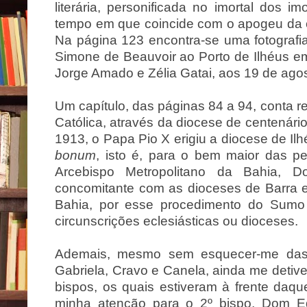
literária, personificada no imortal dos 
tempo em que coincide com o apogeu da c
Na página 123 encontra-se uma fotografia
Simone de Beauvoir ao Porto de Ilhéus 
Jorge Amado e Zélia Gatai, aos 19 de ago
Um capítulo, das páginas 84 a 94, conta r
Católica, através da diocese de centenári
1913, o Papa Pio X erigiu a diocese de Il
bonum
, isto é, para o bem maior das pe
Arcebispo Metropolitano da Bahia, 
concomitante com as dioceses de Barra e
Bahia, por esse procedimento do Sumo 
circunscrições eclesiásticas ou dioceses.
Ademais, mesmo sem esquecer-me das b
Gabriela, Cravo e Canela, ainda me detive
bispos, os quais estiveram à frente daqu
minha atenção para o 2º bispo, Dom E