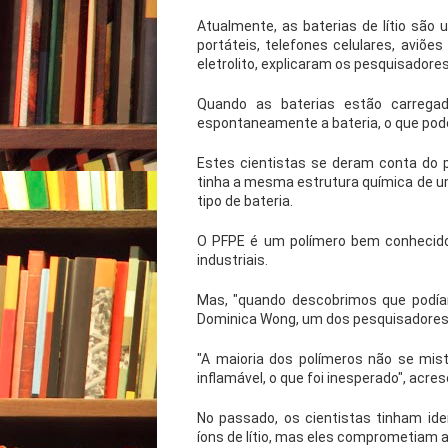
Atualmente, as baterias de lítio são 
portáteis, telefones celulares, aviõe
eletrolito, explicaram os pesquisadores
Quando as baterias estão carregad
espontaneamente a bateria, o que pod
Estes cientistas se deram conta do p
tinha a mesma estrutura química de um 
tipo de bateria.
O PFPE é um polímero bem conhecido
industriais.
Mas, "quando descobrimos que podíamo
Dominica Wong, um dos pesquisadores
"A maioria dos polímeros não se mis
inflamável, o que foi inesperado", acre
No passado, os cientistas tinham iden
íons de lítio, mas eles comprometiam a