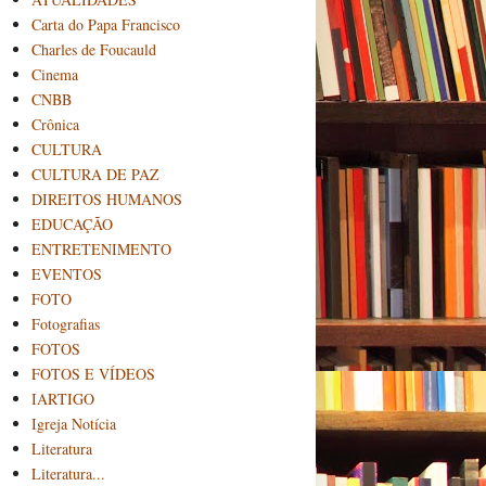
Carta do Papa Francisco
Charles de Foucauld
Cinema
CNBB
Crônica
CULTURA
CULTURA DE PAZ
DIREITOS HUMANOS
EDUCAÇÃO
ENTRETENIMENTO
EVENTOS
FOTO
Fotografias
FOTOS
FOTOS E VÍDEOS
IARTIGO
Igreja Notícia
Literatura
Literatura...