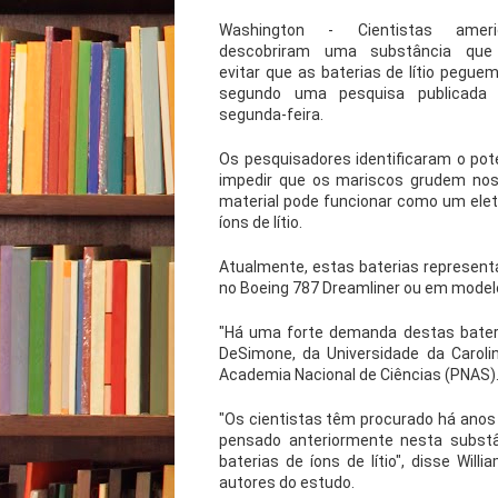
Washington - Cientistas ameri
descobriram uma substância que
evitar que as baterias de lítio peguem
segundo uma pesquisa publicada 
segunda-feira.
Os pesquisadores identificaram o po
impedir que os mariscos grudem nos
material pode funcionar como um eletr
íons de lítio.
Atualmente, estas baterias represen
no Boeing 787 Dreamliner ou em modelo
"Há uma forte demanda destas bater
DeSimone, da Universidade da Caroli
Academia Nacional de Ciências (PNAS)
"Os cientistas têm procurado há anos 
pensado anteriormente nesta substân
baterias de íons de lítio", disse Wil
autores do estudo.