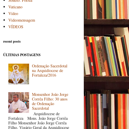
Soneto: Poesia
Vaticano
Vídeo
Videomensagem
VÍDEOS
recent posts
ÚLTIMAS POSTAGENS
Ordenação Sacerdotal
na Arquidiocese de
Fortaleza/2016
Monsenhor João Jorge
Corrêa Filho: 30 anos
de Ordenação
Sacerdotal
Arquidiocese de
Fortaleza Mons. João Jorge Corrêa
Filho Monsenhor João Jorge Corrêa
Filho, Vigário Geral da Arquidiocese