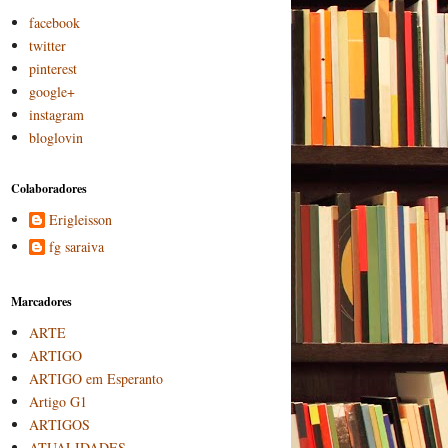
facebook
twitter
pinterest
google+
instagram
bloglovin
Colaboradores
Erigleisson
fg saraiva
Marcadores
ARTE
ARTIGO
ARTIGO em Esperanto
Artigo G1
ARTIGOS
ATUALIDADES