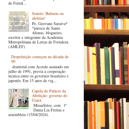
de Fortal...
Soneto: Bubuias ou
aleluias!
Pe. Geovane Saraiva*
*pároco de Santo
Afonso, blogueiro,
escritor e integrante da Academia
Metropolitana de Letras de Fortaleza
(AMLEF).
Despoluição começou na década de
90
domtotal.com Acordo assinado em
julho de 1991, previa a cooperação
técnica entre os governos brasileiro e
japonês, Em 15 anos de vig...
Capela do Palácio da
Abolição: governo do
Ceará
Missa/fotos, com 1ª
Dama Lia Freitas e
assembleia (15/04/2024).