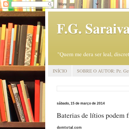
F.G. Saraiv
"Quem me dera ser leal, discr
INÍCIO
SOBRE O AUTOR: Pe. Geo
sábado, 15 de março de 2014
Baterias de lítios podem f
domtotal.com