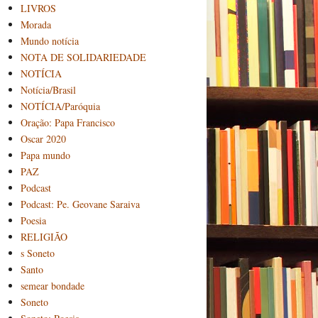
LIVROS
Morada
Mundo notícia
NOTA DE SOLIDARIEDADE
NOTÍCIA
Notícia/Brasil
NOTÍCIA/Paróquia
Oração: Papa Francisco
Oscar 2020
Papa mundo
PAZ
Podcast
Podcast: Pe. Geovane Saraiva
Poesia
RELIGIÃO
s Soneto
Santo
semear bondade
Soneto