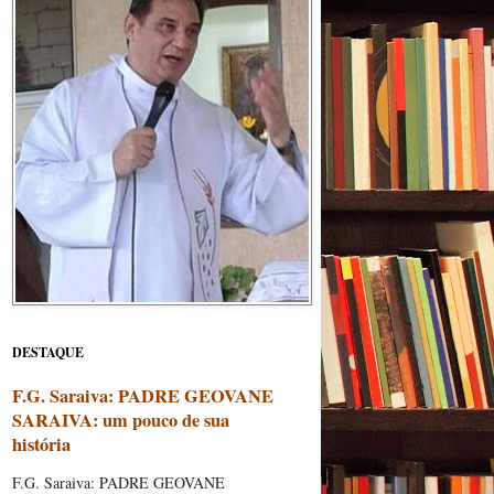
DESTAQUE
F.G. Saraiva: PADRE GEOVANE
SARAIVA: um pouco de sua
história
F.G. Saraiva: PADRE GEOVANE