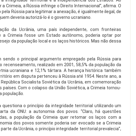
 a Crimeia, a Rússia infringe o Direito Internacional”, afirma. O
 pela Rússia para legitimar a anexação, é igualmente ilegal, de
uem deveria autorizá-lo é o governo ucraniano.
lação da Ucrânia, uma país independente, com fronteiras
Se a Crimeia fosse um Estado autônomo, poderia optar por
esejo da população local e os laços históricos. Mas não dessa
em sendo o principal argumento empregado pela Rússia para
imo recenseamento, realizado em 2001, 58,5% da população da
etnia ucraniana e 12,1% tártara. A herança histórica também
ritório em disputa pertenceu à Rússia até 1954. Neste ano, a
o República Socialista Soviética da Ucrânia, em comemoração
 países. Com o colapso da União Soviética, a Crimeia tornou-
a população.
questiona o princípio da integridade territorial utilizando um
rta da ONU: a autonomia dos povos. “Claro, há questões
lvidas, a população da Crimeia quer retomar os laços com a
utonomia dos povos somente poderia ser evocado se a Crimeia
e da Ucrânia, o princípio integridade territorial prevalecia”,