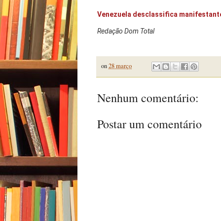
Venezuela desclassifica manifestant
Redação Dom Total
on
28 março
Nenhum comentário:
Postar um comentário