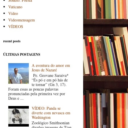
Soneto: Poesia
Vaticano
Vídeo
Videomensagem
VÍDEOS
recent posts
ÚLTIMAS POSTAGENS
A aventura do amor em
Jesus de Nazaré
Pe. Geovane Saraiva*
“És pó e em pó hás de
te tornar” (Gn 3, 17).
Foram essas as poucas palavras
pronunciadas pela primeira vez por
Deus e ...
VÍDEO: Panda se
diverte com nevasca em
Washington
Zoológico Smithsonian
divulga imagens de Tian