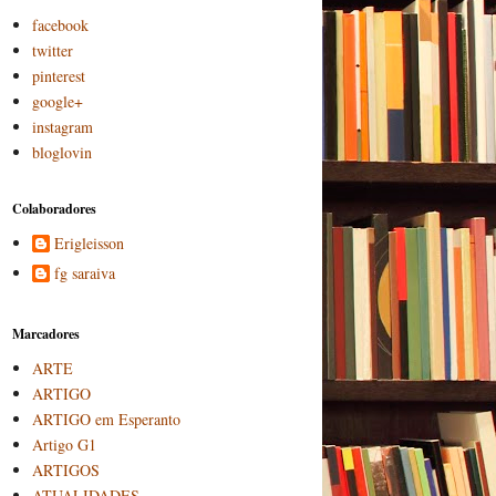
facebook
twitter
pinterest
google+
instagram
bloglovin
Colaboradores
Erigleisson
fg saraiva
Marcadores
ARTE
ARTIGO
ARTIGO em Esperanto
Artigo G1
ARTIGOS
ATUALIDADES