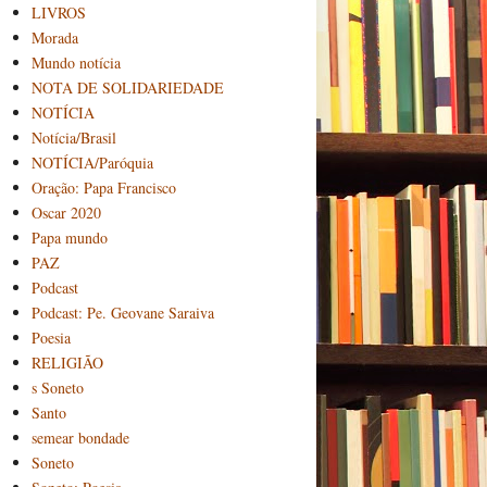
LIVROS
Morada
Mundo notícia
NOTA DE SOLIDARIEDADE
NOTÍCIA
Notícia/Brasil
NOTÍCIA/Paróquia
Oração: Papa Francisco
Oscar 2020
Papa mundo
PAZ
Podcast
Podcast: Pe. Geovane Saraiva
Poesia
RELIGIÃO
s Soneto
Santo
semear bondade
Soneto