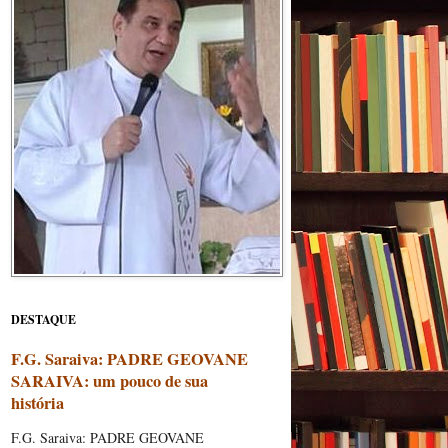
DESTAQUE
F.G. Saraiva: PADRE GEOVANE
SARAIVA: um pouco de sua
história
F.G. Saraiva: PADRE GEOVANE