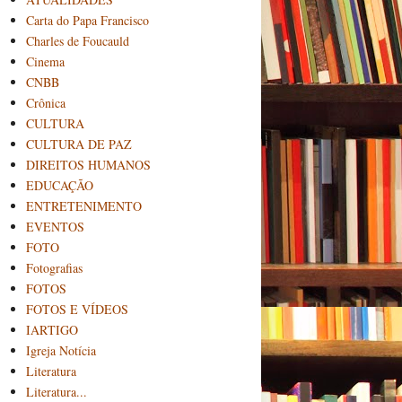
Carta do Papa Francisco
Charles de Foucauld
Cinema
CNBB
Crônica
CULTURA
CULTURA DE PAZ
DIREITOS HUMANOS
EDUCAÇÃO
ENTRETENIMENTO
EVENTOS
FOTO
Fotografias
FOTOS
FOTOS E VÍDEOS
IARTIGO
Igreja Notícia
Literatura
Literatura...