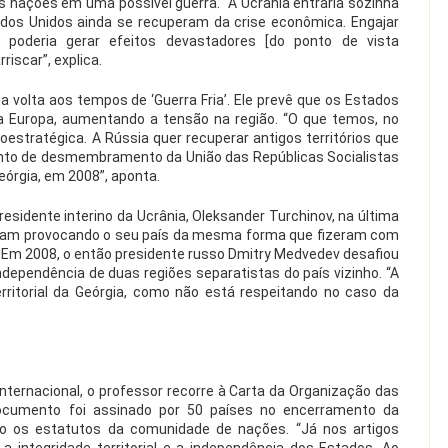
ras nações em uma possível guerra. “A Ucrânia entraria sozinha
ados Unidos ainda se recuperam da crise econômica. Engajar
, poderia gerar efeitos devastadores [do ponto de vista
riscar”, explica.
a volta aos tempos de ‘Guerra Fria’. Ele prevê que os Estados
na Europa, aumentando a tensão na região. “O que temos, no
oestratégica. A Rússia quer recuperar antigos territórios que
to de desmembramento da União das Repúblicas Socialistas
eórgia, em 2008”, aponta.
sidente interino da Ucrânia, Oleksander Turchinov, na última
vam provocando o seu país da mesma forma que fizeram com
a. Em 2008, o então presidente russo Dmitry Medvedev desafiou
ndependência de duas regiões separatistas do país vizinho. “A
erritorial da Geórgia, como não está respeitando no caso da
 Internacional, o professor recorre à Carta da Organização das
ocumento foi assinado por 50 países no encerramento da
do os estatutos da comunidade de nações. “Já nos artigos
a integridade territorial e a independência dos Estados. Ao