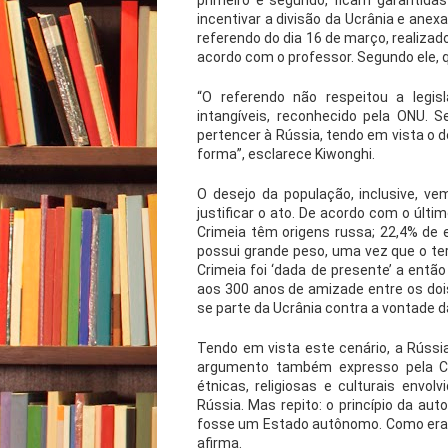
incentivar a divisão da Ucrânia e anexar
referendo do dia 16 de março, realizado
acordo com o professor. Segundo ele, q
“O referendo não respeitou a legis
intangíveis, reconhecido pela ONU. 
pertencer à Rússia, tendo em vista o d
forma”, esclarece Kiwonghi.
O desejo da população, inclusive, v
justificar o ato. De acordo com o últ
Crimeia têm origens russa; 22,4% de 
possui grande peso, uma vez que o ter
Crimeia foi ‘dada de presente’ a entã
aos 300 anos de amizade entre os dois
se parte da Ucrânia contra a vontade d
Tendo em vista este cenário, a Rússia 
argumento também expresso pela Ca
étnicas, religiosas e culturais envo
Rússia. Mas repito: o princípio da a
fosse um Estado autônomo. Como era part
afirma.