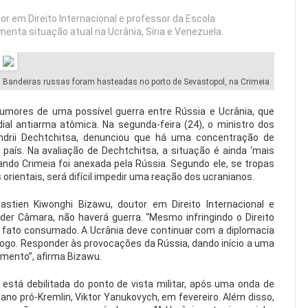
r em Direito Internacional e professor da Escola
enta situação atual na Ucrânia, Síria e Venezuela.
Bandeiras russas foram hasteadas no porto de Sevastopol, na Crimeia
rumores de uma possível guerra entre Rússia e Ucrânia, que
ial antiarma atômica. Na segunda-feira (24), o ministro dos
Andrii Dechtchitsa, denunciou que há uma concentração de
o país. Na avaliação de Dechtchitsa, a situação é ainda ‘mais
ndo Crimeia foi anexada pela Rússia. Segundo ele, se tropas
 orientais, será difícil impedir uma reação dos ucranianos.
stien Kiwonghi Bizawu, doutor em Direito Internacional e
der Câmara, não haverá guerra. “Mesmo infringindo o Direito
é fato consumado. A Ucrânia deve continuar com a diplomacia
álogo. Responder às provocações da Rússia, dando início a uma
omento”, afirma Bizawu.
está debilitada do ponto de vista militar, após uma onda de
ano pró-Kremlin, Viktor Yanukovych, em fevereiro. Além disso,