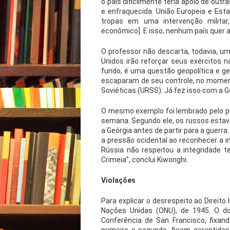
o país dificilmente teria apoio de out
e enfraquecida. União Europeia e Est
tropas em uma intervenção militar
econômico]. E isso, nenhum país quer ar
O professor não descarta, todavia, um
Unidos irão reforçar seus exércitos 
fundo, é uma questão geopolítica e ge
escaparam de seu controle, no momen
Soviéticas (URSS). Já fez isso com a G
O mesmo exemplo foi lembrado pelo pre
semana. Segundo ele, os russos esta
a Geórgia antes de partir para a guerr
a pressão ocidental ao reconhecer a i
Rússia não respeitou a integridade t
Crimeia”, conclui Kiwonghi.
Violações
Para explicar o desrespeito ao Direito
Nações Unidas (ONU), de 1945. O d
Conferência de San Francisco, fixan
primeiro e segundo, ficam garantidas 