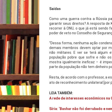
Saídas
Como uma guerra contra a Rússia par
garantir seus direitos? A resposta de 
recorrer à ONU, o que já está sendo f
poder de veto no Conselho de Segurança
“Dessa forma, nenhuma ação condenatór
demais membros devem optar por me
não militares. E ver se terá algum 
população pobre que sofre e não os 
mostra igualmente ineficaz – é imped
parte da população não tem dinheiro pa
Resta, de acordo com o professor, a e
ato de reconhecimento unilateral [por 
LEIA TAMBÉM:
A rede de interesses econômicos na 
Síria: ‘Bashar não foi derrubado e ne