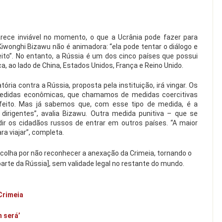
ece inviável no momento, o que a Ucrânia pode fazer para
Kiwonghi Bizawu não é animadora: “ela pode tentar o diálogo e
eito”. No entanto, a Rússia é um dos cinco países que possui
, ao lado de China, Estados Unidos, França e Reino Unido.
ia contra a Rússia, proposta pela instituição, irá vingar. Os
didas econômicas, que chamamos de medidas coercitivas
efeito. Mas já sabemos que, com esse tipo de medida, é a
dirigentes”, avalia Bizawu. Outra medida punitiva – que se
ir os cidadãos russos de entrar em outros países. “A maior
ra viajar”, completa.
scolha por não reconhecer a anexação da Crimeia, tornando o
parte da Rússia], sem validade legal no restante do mundo.
Crimeia
m será’