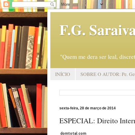
F.G. Saraiv
"Quem me dera ser leal, discr
INÍCIO
SOBRE O AUTOR: Pe. Geo
sexta-feira, 28 de março de 2014
ESPECIAL: Direito Inter
domtotal.com