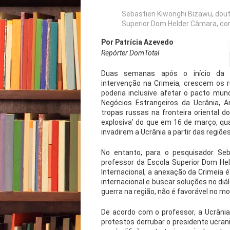
Sebastien Kiwonghi Bizawu, douto
Superior Dom Helder Câmara, com
Por Patrícia Azevedo
Repórter DomTotal
Duas semanas após o início da
intervenção na Crimeia, crescem os 
poderia inclusive afetar o pacto mund
Negócios Estrangeiros da Ucrânia, 
tropas russas na fronteira oriental d
explosiva’ do que em 16 de março, qua
invadirem a Ucrânia a partir das regiões
No entanto, para o pesquisador Seba
professor da Escola Superior Dom Hel
Internacional, a anexação da Crimeia 
internacional e buscar soluções no di
guerra na região, não é favorável no m
De acordo com o professor, a Ucrânia 
protestos derrubar o presidente ucrani