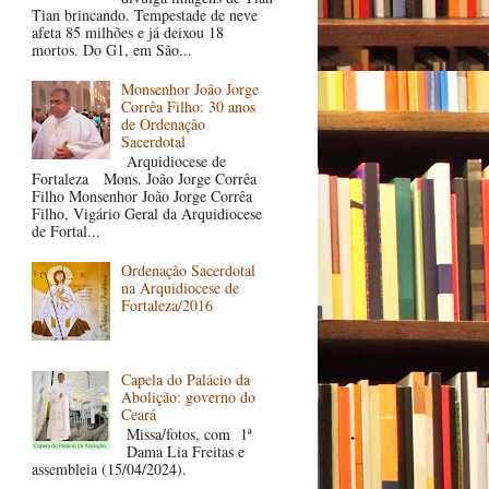
Tian brincando. Tempestade de neve
afeta 85 milhões e já deixou 18
mortos. Do G1, em São...
Monsenhor João Jorge
Corrêa Filho: 30 anos
de Ordenação
Sacerdotal
Arquidiocese de
Fortaleza Mons. João Jorge Corrêa
Filho Monsenhor João Jorge Corrêa
Filho, Vigário Geral da Arquidiocese
de Fortal...
Ordenação Sacerdotal
na Arquidiocese de
Fortaleza/2016
Capela do Palácio da
Abolição: governo do
Ceará
Missa/fotos, com 1ª
Dama Lia Freitas e
assembleia (15/04/2024).