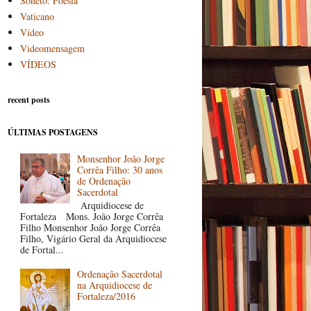
Soneto: Poesia
Vaticano
Vídeo
Videomensagem
VÍDEOS
recent posts
ÚLTIMAS POSTAGENS
Monsenhor João Jorge
Corrêa Filho: 30 anos
de Ordenação
Sacerdotal
Arquidiocese de
Fortaleza Mons. João Jorge Corrêa
Filho Monsenhor João Jorge Corrêa
Filho, Vigário Geral da Arquidiocese
de Fortal...
Ordenação Sacerdotal
na Arquidiocese de
Fortaleza/2016