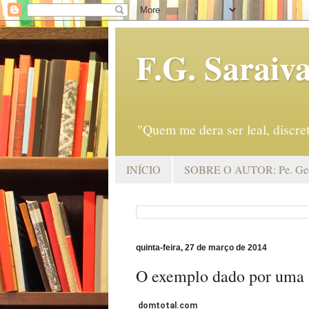
F.G. Saraiv
"Quem me dera ser leal, discr
INÍCIO
SOBRE O AUTOR: Pe. Geo
quinta-feira, 27 de março de 2014
O exemplo dado por uma 
domtotal.com