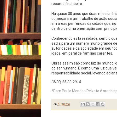
recurso financeiro.
Há quase 30 anos que duas missionárias
começaram um trabalho de ação social
em áreas periféricas da cidade que, n
dentro de uma orientação com princípi
Conhecendo esta realidade, senti o qua
sadia para um número muito grande de 
autoridades e da sociedade em seu to
idade, em geral de famílias carentes.
Obras assim são como luz do mundo, q
do ser humano. É como uma luz que v
responsabilidade social, levando adiant
CNBB, 25-03-2014.
*Dom Paulo Mendes Peixoto é arcebisp
on
27 março