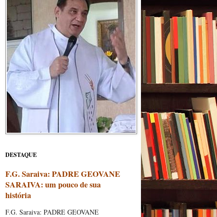
DESTAQUE
F.G. Saraiva: PADRE GEOVANE
SARAIVA: um pouco de sua
história
F.G. Saraiva: PADRE GEOVANE