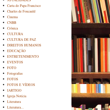
Carta do Papa Francisco
Charles de Foucauld
Cinema
CNBB
Crônica
CULTURA
CULTURA DE PAZ
DIREITOS HUMANOS
EDUCAÇÃO
ENTRETENIMENTO
EVENTOS
FOTO
Fotografias
FOTOS
FOTOS E VÍDEOS
IARTIGO
Igreja Notícia
Literatura
Literatura...