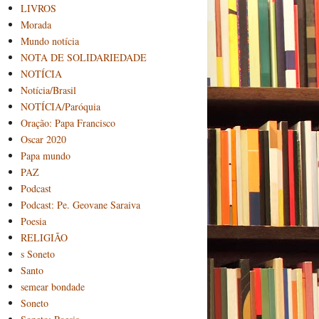
LIVROS
Morada
Mundo notícia
NOTA DE SOLIDARIEDADE
NOTÍCIA
Notícia/Brasil
NOTÍCIA/Paróquia
Oração: Papa Francisco
Oscar 2020
Papa mundo
PAZ
Podcast
Podcast: Pe. Geovane Saraiva
Poesia
RELIGIÃO
s Soneto
Santo
semear bondade
Soneto