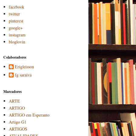
facebook
twitter
pinterest
google+
instagram
bloglovin
Colaboradores
Erigleisson
fg saraiva
Marcadores
ARTE
ARTIGO
ARTIGO em Esperanto
Artigo G1
ARTIGOS
ATUALIDADES