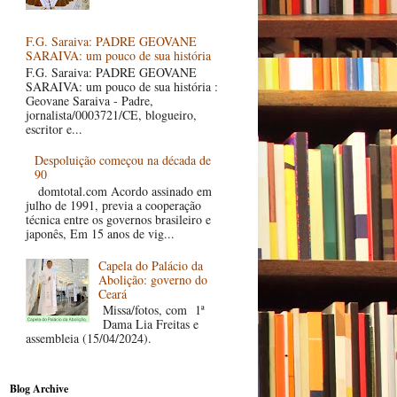
F.G. Saraiva: PADRE GEOVANE
SARAIVA: um pouco de sua história
F.G. Saraiva: PADRE GEOVANE
SARAIVA: um pouco de sua história :
Geovane Saraiva - Padre,
jornalista/0003721/CE, blogueiro,
escritor e...
Despoluição começou na década de
90
domtotal.com Acordo assinado em
julho de 1991, previa a cooperação
técnica entre os governos brasileiro e
japonês, Em 15 anos de vig...
Capela do Palácio da
Abolição: governo do
Ceará
Missa/fotos, com 1ª
Dama Lia Freitas e
assembleia (15/04/2024).
Blog Archive