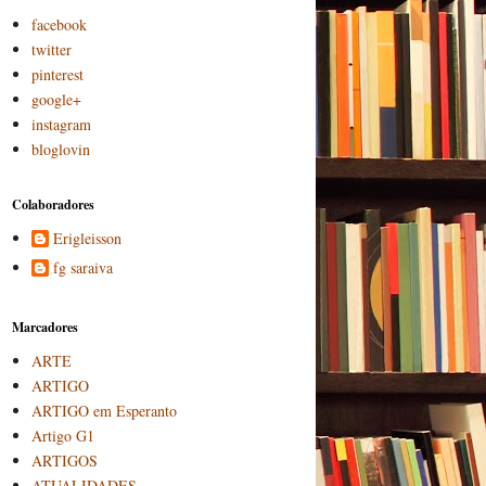
facebook
twitter
pinterest
google+
instagram
bloglovin
Colaboradores
Erigleisson
fg saraiva
Marcadores
ARTE
ARTIGO
ARTIGO em Esperanto
Artigo G1
ARTIGOS
ATUALIDADES