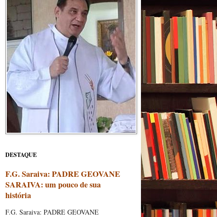
DESTAQUE
F.G. Saraiva: PADRE GEOVANE
SARAIVA: um pouco de sua
história
F.G. Saraiva: PADRE GEOVANE