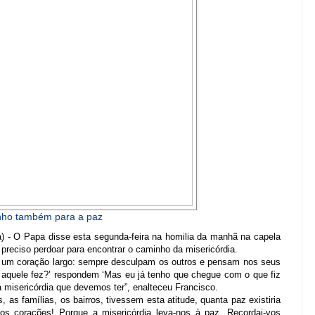
nho também para a paz
a) - O Papa disse esta segunda-feira na homilia da manhã na capela
preciso perdoar para encontrar o caminho da misericórdia.
 um coração largo: sempre desculpam os outros e pensam nos seus
 aquele fez?’ respondem ‘Mas eu já tenho que chegue com o que fiz
 misericórdia que devemos ter”, enalteceu Francisco.
 as famílias, os bairros, tivessem esta atitude, quanta paz existiria
os corações! Porque a misericórdia leva-nos à paz. Recordai-vos