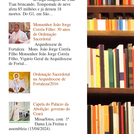
Tian brincando. Tempestade de neve
afeta 85 milhões e já deixou 18
mortos. Do G1, em São...
Monsenhor João Jorge
Corrêa Filho: 30 anos
de Ordenação
Sacerdotal
Arquidiocese de
Fortaleza Mons. João Jorge Corrêa
Filho Monsenhor João Jorge Corrêa
Filho, Vigário Geral da Arquidiocese
de Fortal...
Ordenação Sacerdotal
na Arquidiocese de
Fortaleza/2016
Capela do Palácio da
Abolição: governo do
Ceará
Missa/fotos, com 1ª
Dama Lia Freitas e
assembleia (15/04/2024).