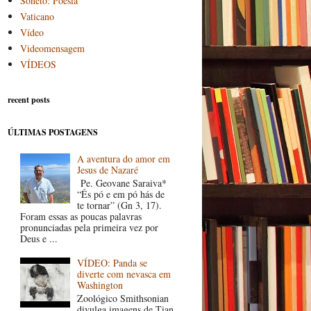
Soneto: Poesia
Vaticano
Vídeo
Videomensagem
VÍDEOS
recent posts
ÚLTIMAS POSTAGENS
A aventura do amor em
Jesus de Nazaré
Pe. Geovane Saraiva*
“És pó e em pó hás de
te tornar” (Gn 3, 17).
Foram essas as poucas palavras
pronunciadas pela primeira vez por
Deus e ...
VÍDEO: Panda se
diverte com nevasca em
Washington
Zoológico Smithsonian
divulga imagens de Tian