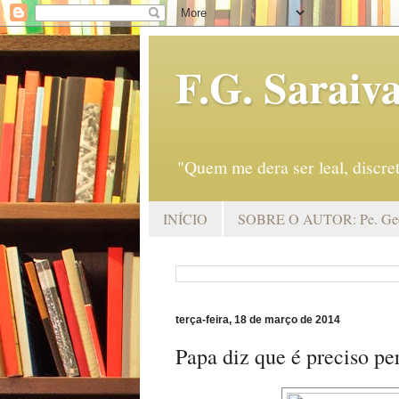
F.G. Saraiv
"Quem me dera ser leal, discr
INÍCIO
SOBRE O AUTOR: Pe. Geo
terça-feira, 18 de março de 2014
Papa diz que é preciso pe