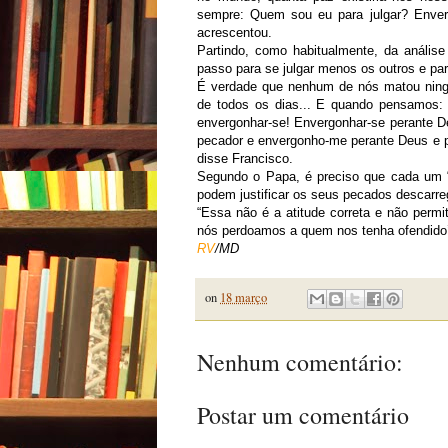
sempre: Quem sou eu para julgar? Enverg
acrescentou.
Partindo, como habitualmente, da análise
passo para se julgar menos os outros e pa
É verdade que nenhum de nós matou ningu
de todos os dias... E quando pensamos: 
envergonhar-se! Envergonhar-se perante D
pecador e envergonho-me perante Deus e peç
disse Francisco.
Segundo o Papa, é preciso que cada um “
podem justificar os seus pecados descarre
“Essa não é a atitude correta e não perm
nós perdoamos a quem nos tenha ofendido’”
RV
/MD
on
18 março
Nenhum comentário:
Postar um comentário