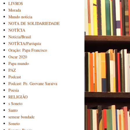
LIVROS
Morada
Mundo notícia
NOTA DE SOLIDARIEDADE
NOTÍCIA
Notícia/Brasil
NOTÍCIA/Paróquia
Oração: Papa Francisco
Oscar 2020
Papa mundo
PAZ
Podcast
Podcast: Pe. Geovane Saraiva
Poesia
RELIGIÃO
s Soneto
Santo
semear bondade
Soneto