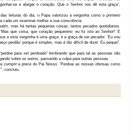
onhar-se e alargar o coração. Que o Senhor nos dê esta graça”,
 das leituras do dia, o Papa valorizou a vergonha como o primeiro
ra cada um examinar melhor a sua consciência.
ém, mas há tantas pequenas coisas, tantos pecados quotidianos,
‘Mas que coisa, que coração pequenino: eu fiz isto ao Senhor!’ E
eus e esta vergonha é uma graça: é a graça de ser pecador. ‘Eu sou
o perdão’ porque é simples, mas é tão difícil de dizer: Eu pequei”,
perdoe para ser perdoado” lembrando que para tal as pessoas não
gando sobre os outros, passando a culpa para outras pessoas.
ite cumprir a prece do Pai Nosso: ‘Perdoai as nossas ofensas como
, concluiu.