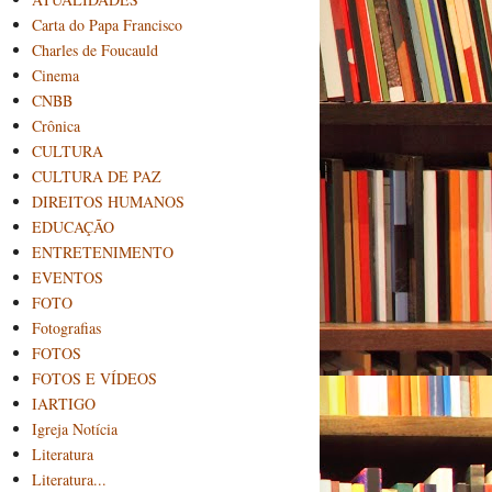
Carta do Papa Francisco
Charles de Foucauld
Cinema
CNBB
Crônica
CULTURA
CULTURA DE PAZ
DIREITOS HUMANOS
EDUCAÇÃO
ENTRETENIMENTO
EVENTOS
FOTO
Fotografias
FOTOS
FOTOS E VÍDEOS
IARTIGO
Igreja Notícia
Literatura
Literatura...