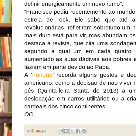
definir energicamente um novo rumo”.
“Francisco pediu recentemente ao mundo 
estrela de rock. Ele sabe que até 
revolucionárias, refletiram sobretudo um 
mais duro está para vir, mas abundam os s
destaca a revista, que cita uma sondage
segundo a qual um em cada quatro ca
aumentado as suas dádivas aos pobres 
faziam em parte devido ao Papa.
A ‘
Fortune
’ recorda alguns gestos e deci
americano, como a decisão de não viver no
pés (Quinta-feira Santa de 2013) a 
deslocação em carros utilitários ou a cr
cardeais dos cinco continentes.
OC
on
21 março