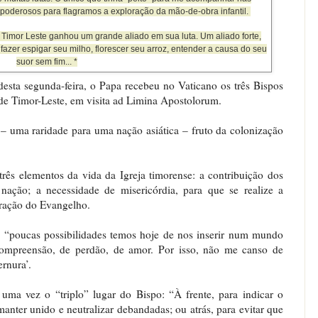
 poderosos para flagramos a exploração da mão-de-obra infantil.
imor Leste ganhou um grande aliado em sua luta. Um aliado forte,
fazer espigar seu milho, florescer seu arroz, entender a causa do seu
suor sem fim... *
sta segunda-feira, o Papa recebeu no Vaticano os três Bispos
e Timor-Leste, em visita ad Limina Apostolorum.
 – uma raridade para uma nação asiática – fruto da colonização
três elementos da vida da Igreja timorense: a contribuição dos
 nação; a necessidade de misericórdia, para que se realize a
turação do Evangelho.
, “poucas possibilidades temos hoje de nos inserir num mundo
compreensão, de perdão, de amor. Por isso, não me canso de
ernura’.
uma vez o “triplo” lugar do Bispo: “À frente, para indicar o
nter unido e neutralizar debandadas; ou atrás, para evitar que