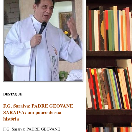
DESTAQUE
F.G. Saraiva: PADRE GEOVANE
SARAIVA: um pouco de sua
história
F.G. Saraiva: PADRE GEOVANE