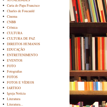
Carta do Papa Francisco
Charles de Foucauld
Cinema
CNBB
Crônica
CULTURA
CULTURA DE PAZ
DIREITOS HUMANOS
EDUCAÇÃO
ENTRETENIMENTO
EVENTOS
FOTO
Fotografias
FOTOS
FOTOS E VÍDEOS
IARTIGO
Igreja Notícia
Literatura
Literatura...