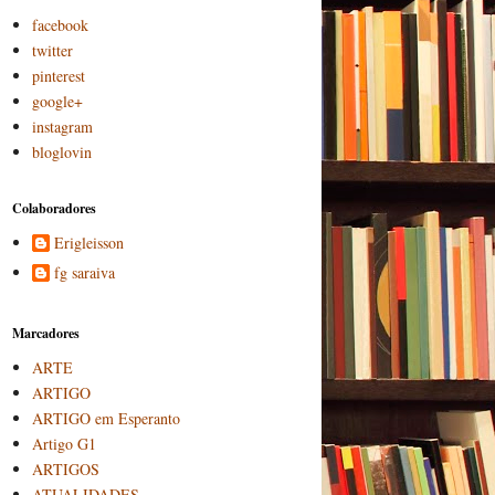
facebook
twitter
pinterest
google+
instagram
bloglovin
Colaboradores
Erigleisson
fg saraiva
Marcadores
ARTE
ARTIGO
ARTIGO em Esperanto
Artigo G1
ARTIGOS
ATUALIDADES