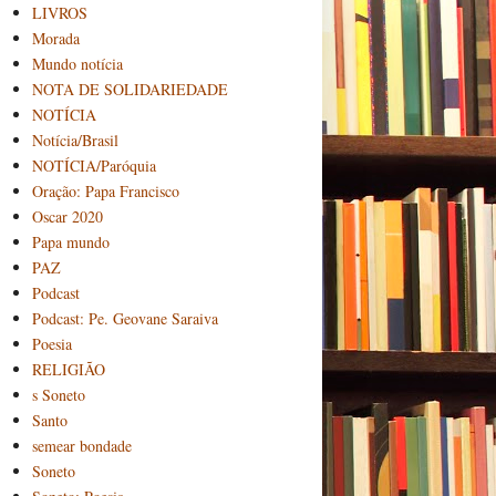
LIVROS
Morada
Mundo notícia
NOTA DE SOLIDARIEDADE
NOTÍCIA
Notícia/Brasil
NOTÍCIA/Paróquia
Oração: Papa Francisco
Oscar 2020
Papa mundo
PAZ
Podcast
Podcast: Pe. Geovane Saraiva
Poesia
RELIGIÃO
s Soneto
Santo
semear bondade
Soneto