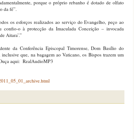
ndamentalmente, porque o próprio rebanho é dotado de olfato
o da fé”.
os os esforços realizados ao serviço do Evangelho, peço ao
u confio-o à protecção da Imaculada Conceição – invocada
de Aitara’.”
idente da Conferência Episcopal Timorense, Dom Basílio do
 inclusive que, na bagagem ao Vaticano, os Bispos trazem um
ís. Ouça aqui: RealAudioMP3
/2011_05_01_archive.html