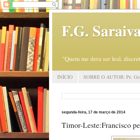
F.G. Saraiv
"Quem me dera ser leal, discr
INÍCIO
SOBRE O AUTOR: Pe. Geo
segunda-feira, 17 de março de 2014
Timor-Leste:Francisco ped