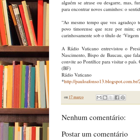
alguém se atrase ou desgarre, mas, fu
para encontrar novos caminhos: o sentid
“Ao mesmo tempo que vos agradeço tod
povo timorense que reze por mim; e
carinhosamente sob o título de ‘Virgem 
A Rádio Vaticano entrevistou o Pres
Nascimento, Bispo de Baucau, que fala
convite ao Pontífice para visitar o pa
(BF)
Rádio Vaticano
*
http://pauloafonso13.blogspot.com.br
on
17 março
Nenhum comentário:
Postar um comentário