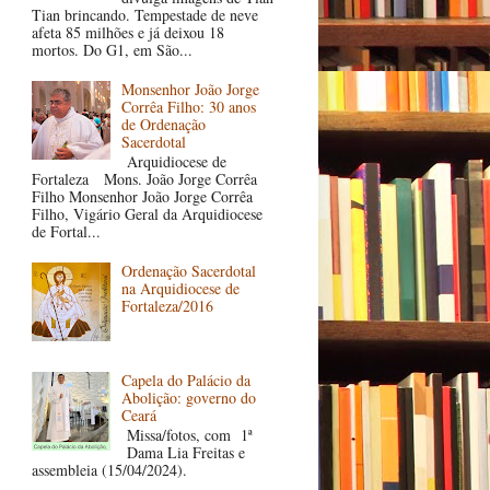
Tian brincando. Tempestade de neve
afeta 85 milhões e já deixou 18
mortos. Do G1, em São...
Monsenhor João Jorge
Corrêa Filho: 30 anos
de Ordenação
Sacerdotal
Arquidiocese de
Fortaleza Mons. João Jorge Corrêa
Filho Monsenhor João Jorge Corrêa
Filho, Vigário Geral da Arquidiocese
de Fortal...
Ordenação Sacerdotal
na Arquidiocese de
Fortaleza/2016
Capela do Palácio da
Abolição: governo do
Ceará
Missa/fotos, com 1ª
Dama Lia Freitas e
assembleia (15/04/2024).