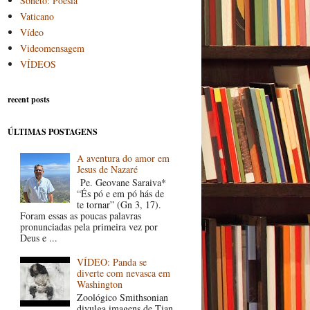
Soneto: Poesia
Vaticano
Vídeo
Videomensagem
VÍDEOS
recent posts
ÚLTIMAS POSTAGENS
A aventura do amor em
Jesus de Nazaré
Pe. Geovane Saraiva*
“És pó e em pó hás de
te tornar” (Gn 3, 17).
Foram essas as poucas palavras
pronunciadas pela primeira vez por
Deus e ...
VÍDEO: Panda se
diverte com nevasca em
Washington
Zoológico Smithsonian
divulga imagens de Tian