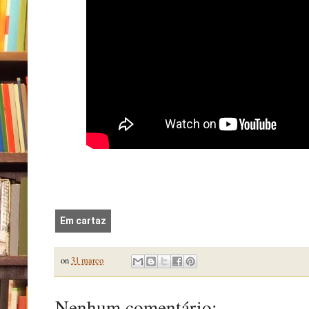
Em cartaz
on
31 março
Nenhum comentário: