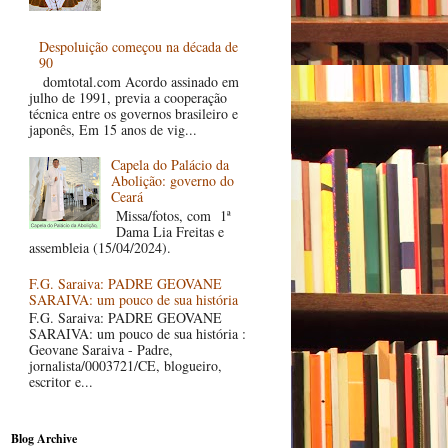
Despoluição começou na década de
90
domtotal.com Acordo assinado em
julho de 1991, previa a cooperação
técnica entre os governos brasileiro e
japonês, Em 15 anos de vig...
Capela do Palácio da
Abolição: governo do
Ceará
Missa/fotos, com 1ª
Dama Lia Freitas e
assembleia (15/04/2024).
F.G. Saraiva: PADRE GEOVANE
SARAIVA: um pouco de sua história
F.G. Saraiva: PADRE GEOVANE
SARAIVA: um pouco de sua história :
Geovane Saraiva - Padre,
jornalista/0003721/CE, blogueiro,
escritor e...
Blog Archive