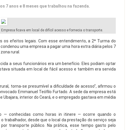
los 7 anos e 8 meses que trabalhou na fazenda.
Empresa ficava em local de difícil acesso e fornecia o transporte.
os os efeitos legais. Com esse entendimento, a 2ª Turma do
á condenou uma empresa a pagar uma hora extra diária pelos 7
zona rural.
ida a seus funcionários era um benefício. Eles podiam optar
 estava situada em local de fácil acesso e também era servida
ral, torna-se presumível a dificuldade de acesso”, afirmou o
 convocado Emmanuel Teófilo Furtado. A sede da empresa está
de Ubajara, interior do Ceará, e o empregado gastava em média
 — conhecidas como horas in itinere — ocorre quando o
o trabalhador, desde que o local da prestação do serviço seja
o por transporte público. Na prática, esse tempo gasto pelo