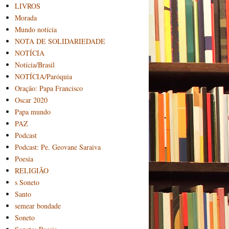
LIVROS
Morada
Mundo notícia
NOTA DE SOLIDARIEDADE
NOTÍCIA
Notícia/Brasil
NOTÍCIA/Paróquia
Oração: Papa Francisco
Oscar 2020
Papa mundo
PAZ
Podcast
Podcast: Pe. Geovane Saraiva
Poesia
RELIGIÃO
s Soneto
Santo
semear bondade
Soneto