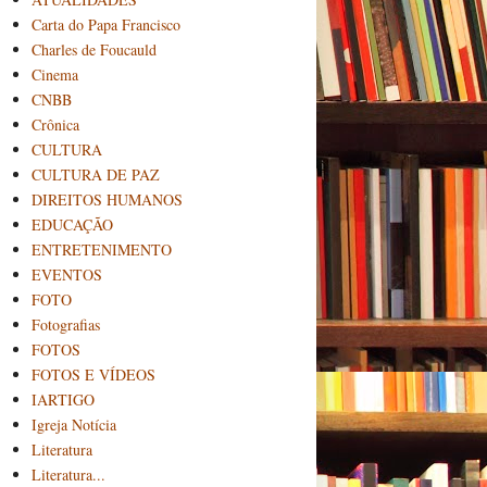
Carta do Papa Francisco
Charles de Foucauld
Cinema
CNBB
Crônica
CULTURA
CULTURA DE PAZ
DIREITOS HUMANOS
EDUCAÇÃO
ENTRETENIMENTO
EVENTOS
FOTO
Fotografias
FOTOS
FOTOS E VÍDEOS
IARTIGO
Igreja Notícia
Literatura
Literatura...