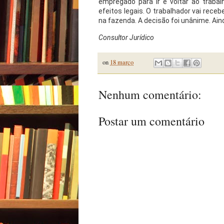
empregado para ir e voltar ao traba
efeitos legais. O trabalhador vai rece
na fazenda. A decisão foi unânime. Ain
Consultor Jurídico
on
18 março
Nenhum comentário:
Postar um comentário