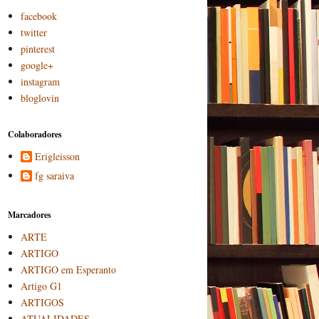
facebook
twitter
pinterest
google+
instagram
bloglovin
Colaboradores
Erigleisson
fg saraiva
Marcadores
ARTE
ARTIGO
ARTIGO em Esperanto
Artigo G1
ARTIGOS
ATUALIDADES