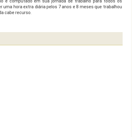
lho é computado em sua jornada de trabalho para todos os
ber uma hora extra diária pelos 7 anos e 8 meses que trabalhou
da cabe recurso.