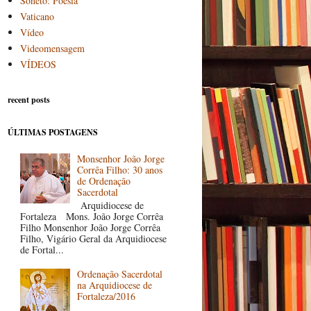
Soneto: Poesia
Vaticano
Vídeo
Videomensagem
VÍDEOS
recent posts
ÚLTIMAS POSTAGENS
Monsenhor João Jorge
Corrêa Filho: 30 anos
de Ordenação
Sacerdotal
Arquidiocese de
Fortaleza Mons. João Jorge Corrêa
Filho Monsenhor João Jorge Corrêa
Filho, Vigário Geral da Arquidiocese
de Fortal...
Ordenação Sacerdotal
na Arquidiocese de
Fortaleza/2016