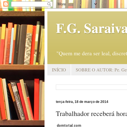
F.G. Saraiv
"Quem me dera ser leal, discr
INÍCIO
SOBRE O AUTOR: Pe. Geo
terça-feira, 18 de março de 2014
Trabalhador receberá hora
domtotal.com