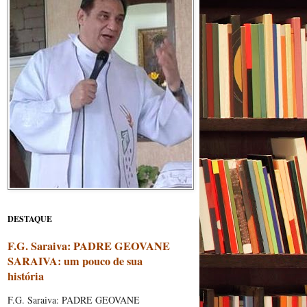
DESTAQUE
F.G. Saraiva: PADRE GEOVANE
SARAIVA: um pouco de sua
história
F.G. Saraiva: PADRE GEOVANE