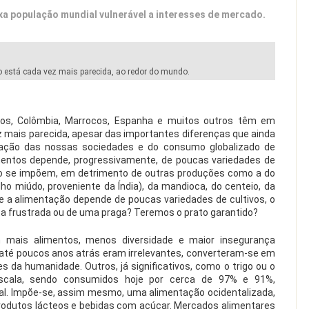
 população mundial vulnerável a interesses de mercado.
 está cada vez mais parecida, ao redor do mundo.
idos, Colômbia, Marrocos, Espanha e muitos outros têm em
mais parecida, apesar das importantes diferenças que ainda
zação das nossas sociedades e do consumo globalizado de
imentos depende, progressivamente, de poucas variedades de
 milho se impõem, em detrimento de outras produções como a do
ho miúdo, proveniente da Índia), da mandioca, do centeio, da
e a alimentação depende de poucas variedades de cultivos, o
ta frustrada ou de uma praga? Teremos o prato garantido?
is alimentos, menos diversidade e maior insegurança
 até poucos anos atrás eram irrelevantes, converteram-se em
s da humanidade. Outros, já significativos, como o trigo ou o
cala, sendo consumidos hoje por cerca de 97% e 91%,
al. Impõe-se, assim mesmo, uma alimentação ocidentalizada,
rodutos lácteos e bebidas com açúcar. Mercados alimentares