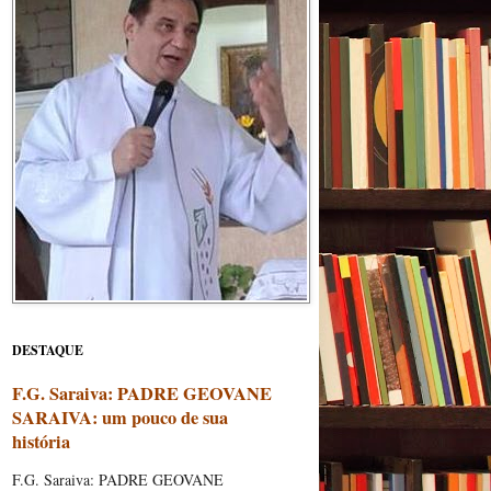
DESTAQUE
F.G. Saraiva: PADRE GEOVANE
SARAIVA: um pouco de sua
história
F.G. Saraiva: PADRE GEOVANE