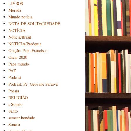
LIVROS
Morada
Mundo notícia
NOTA DE SOLIDARIEDADE
NOTÍCIA
Notícia/Brasil
NOTÍCIA/Paróquia
Oração: Papa Francisco
Oscar 2020
Papa mundo
PAZ
Podcast
Podcast: Pe. Geovane Saraiva
Poesia
RELIGIÃO
s Soneto
Santo
semear bondade
Soneto