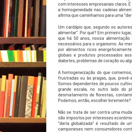
com interesses empresariais claros. 
a homogeneidade nas cadeias aliment
afirma que caminhamos para uma “diet
Um cardápio que, segundo os autores
alimentar”. Por quê? Em primeiro lugar
que há 50 anos, nossa alimentação é
necessários para o organismo. Ao mes
por alimentos ricos energeticament
globais e produtos processados as
diabetes, problemas de coração ou alg
A homogeneização do que comemos, e
frustradas ou às pragas, que, prevê
Somos dependentes de poucos culti
grande escala, no outro lado do p
desmatamento de florestas, contamin
Podemos, então, escolher livremente?
Não se trata de ser contra uma muda
são impostos por interesses econômi
“dieta globalizada” é resultado de 
camponeses nem consumidores conta