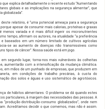
É o que explica detalhadamente o recente estudo “Aumentando
ares globais e as implicações na segurança alimentar”, que
a globalizada”.
 deste relatório, é “uma potencial ameaça para a segurança
, porque apesar de consumir mais calorias, proteínas e graxas
 menos variada e é mais difícil ingerir os micronutrientes
mo tempo, afirmam os autores, na atualidade “a preferência
e e baseados em um número limitado de cultivos agrícolas
socia-se ao aumento de doenças não transmissíveis como
uns tipos de câncer”. Nossa saúde está em jogo.
m segundo lugar, torna-nos mais vulneráveis às colheitas
-se, aumentarão com a intensificação da mudança climática.
vos, em mãos de um punhado de empresas, que produzem em
laneta, em condições de trabalho precárias, à custa do
ação dos solos e águas e uso sistemático de agrotóxicos.
nça de hábitos alimentares. O problema se dá quando estes
cos particulares, à margem das necessidades das pessoas. A
uma “produção-distribuição-consumo globalizados”, onde nem
m. Acreditamos decidir o que comemos, mas não é assim.