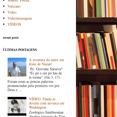
Soneto: Poesia
Vaticano
Vídeo
Videomensagem
VÍDEOS
recent posts
ÚLTIMAS POSTAGENS
A aventura do amor em
Jesus de Nazaré
Pe. Geovane Saraiva*
“És pó e em pó hás de
te tornar” (Gn 3, 17).
Foram essas as poucas palavras
pronunciadas pela primeira vez por
Deus e ...
VÍDEO: Panda se
diverte com nevasca em
Washington
Zoológico Smithsonian
divulga imagens de Tian