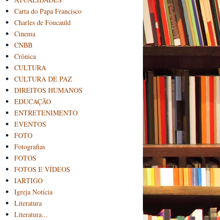
Carta do Papa Francisco
Charles de Foucauld
Cinema
CNBB
Crônica
CULTURA
CULTURA DE PAZ
DIREITOS HUMANOS
EDUCAÇÃO
ENTRETENIMENTO
EVENTOS
FOTO
Fotografias
FOTOS
FOTOS E VÍDEOS
IARTIGO
Igreja Notícia
Literatura
Literatura...