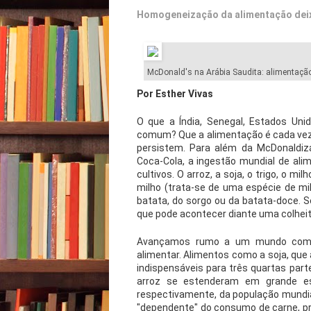
Homogeneização da alimentação deixa
McDonald's na Arábia Saudita: alimentação
Por Esther Vivas
O que a Índia, Senegal, Estados Un
comum? Que a alimentação é cada vez 
persistem. Para além da McDonaldi
Coca-Cola, a ingestão mundial de al
cultivos. O arroz, a soja, o trigo, o
milho (trata-se de uma espécie de mil
batata, do sorgo ou da batata-doce. S
que pode acontecer diante uma colhei
Avançamos rumo a um mundo com ma
alimentar. Alimentos como a soja, que
indispensáveis para três quartas parte
arroz se estenderam em grande es
respectivamente, da população mundi
"dependente" do consumo de carne, p