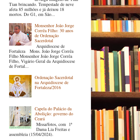
Tian brincando. Tempestade de neve
afeta 85 milhões e já deixou 18
mortos. Do G1, em São...
Monsenhor João Jorge
Corrêa Filho: 30 anos
de Ordenação
Sacerdotal
Arquidiocese de
Fortaleza Mons. João Jorge Corrêa
Filho Monsenhor João Jorge Corrêa
Filho, Vigário Geral da Arquidiocese
de Fortal...
Ordenação Sacerdotal
na Arquidiocese de
Fortaleza/2016
Capela do Palácio da
Abolição: governo do
Ceará
Missa/fotos, com 1ª
Dama Lia Freitas e
assembleia (15/04/2024).