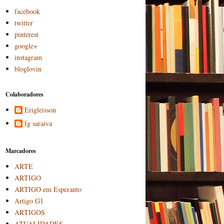
facebook
twitter
pinterest
google+
instagram
bloglovin
Colaboradores
Erigleisson
fg saraiva
Marcadores
ARTE
ARTIGO
ARTIGO em Esperanto
Artigo G1
ARTIGOS
ATUALIDADES