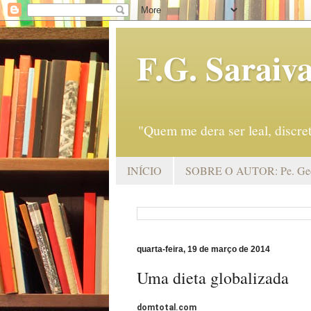
F.G. Saraiv
"Quem me dera ser leal, discr
INÍCIO
SOBRE O AUTOR: Pe. Geo
quarta-feira, 19 de março de 2014
Uma dieta globalizada
domtotal.com