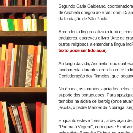
Segundo Carla Galdeano, coordenadora 
de Anchieta chegou ao Brasil com 19 an
da fundação de São Paulo.
Aprendeu a língua nativa (o tupi) e, co
tradutores, escreveu o livro "Arte de g
outros religiosos a entender a língua in
texto pode ser lido aqui
).
Ao longo da vida, Anchieta ficou conheci
fundamental durante o conflito entre ín
Confederação dos Tamoios, que, segundo
Na época, os tamoios, apoiados pelos f
suporte dos portugueses. Para apazigua
tamoios na aldeia de Iperoig (onde atual
jesuíta, o padre Manoel da Nóbrega, segui
Enquanto esteve "preso", a devoção de A
"Poema à Virgem", com quase 5 mil ver
pelo artista Benedito Calixto, no quadro