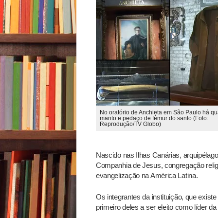
No oratório de Anchieta em São Paulo há qu
manto e pedaço de fêmur do santo (Foto:
Reprodução/TV Globo)
Nascido nas Ilhas Canárias, arquipélag
Companhia de Jesus, congregação relig
evangelização na América Latina.
Os integrantes da instituição, que exist
primeiro deles a ser eleito como líder d