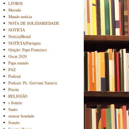
LIVROS
Morada
Mundo notícia
NOTA DE SOLIDARIEDADE
NOTÍCIA
Notícia/Brasil
NOTÍCIA/Paróquia
Oração: Papa Francisco
Oscar 2020
Papa mundo
PAZ
Podcast
Podcast: Pe. Geovane Saraiva
Poesia
RELIGIÃO
s Soneto
Santo
semear bondade
Soneto