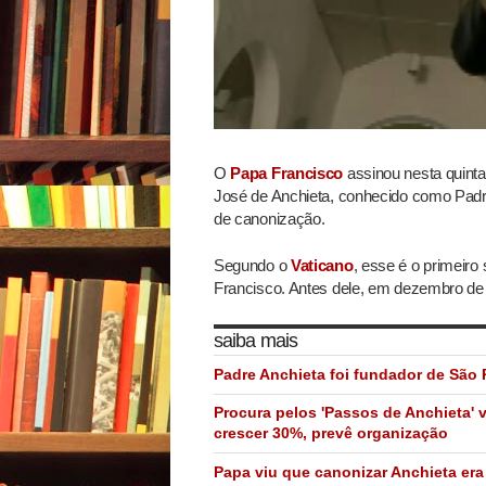
O
Papa Francisco
assinou nesta quinta
José de Anchieta, conhecido como Padr
de canonização.
Segundo o
Vaticano
, esse é o primeiro
Francisco. Antes dele, em dezembro de 
saiba mais
Padre Anchieta foi fundador de São 
Procura pelos 'Passos de Anchieta' v
crescer 30%, prevê organização
Papa viu que canonizar Anchieta era