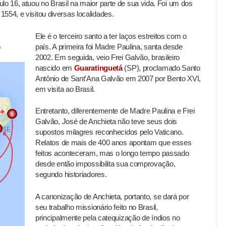
lo 16, atuou no Brasil na maior parte de sua vida. Foi um dos
554, e visitou diversas localidades.
Ele é o terceiro santo a ter laços estreitos com o
país. A primeira foi Madre Paulina, santa desde
2002. Em seguida, veio Frei Galvão, brasileiro
nascido em
Guaratinguetá
(SP), proclamado Santo
Antônio de Sant'Ana Galvão em 2007 por Bento XVI,
em visita ao Brasil.
Entretanto, diferentemente de Madre Paulina e Frei
Galvão, José de Anchieta não teve seus dois
supostos milagres reconhecidos pelo Vaticano.
Relatos de mais de 400 anos apontam que esses
feitos aconteceram, mas o longo tempo passado
desde então impossibilita sua comprovação,
segundo historiadores.
A canonização de Anchieta, portanto, se dará por
seu trabalho missionário feito no Brasil,
principalmente pela catequização de índios no