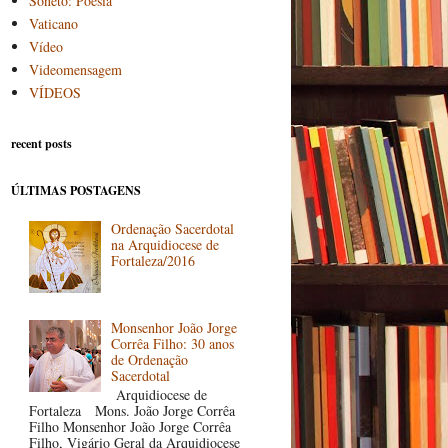
Soneto: Poesia
Vaticano
Vídeo
Videomensagem
VÍDEOS
recent posts
ÚLTIMAS POSTAGENS
Ordenação Sacerdotal
na Arquidiocese de
Fortaleza/2016
Monsenhor João Jorge
Corrêa Filho: 30 anos
de Ordenação
Sacerdotal
Arquidiocese de
Fortaleza Mons. João Jorge Corrêa
Filho Monsenhor João Jorge Corrêa
Filho, Vigário Geral da Arquidiocese