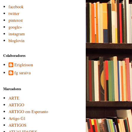
facebook
twitter
pinterest
google+
instagram
bloglovin
Colaboradores
Erigleisson
fg saraiva
Marcadores
ARTE
ARTIGO
ARTIGO em Esperanto
Artigo G1
ARTIGOS
ATUALIDADES