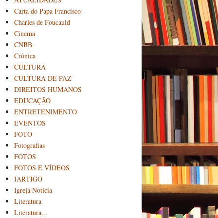
Carta do Papa Francisco
Charles de Foucauld
Cinema
CNBB
Crônica
CULTURA
CULTURA DE PAZ
DIREITOS HUMANOS
EDUCAÇÃO
ENTRETENIMENTO
EVENTOS
FOTO
Fotografias
FOTOS
FOTOS E VÍDEOS
IARTIGO
Igreja Notícia
Literatura
Literatura...