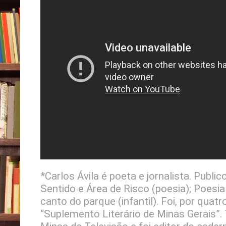
*Carlos Ávila é poeta e jornalista. Public
Sentido e Área de Risco (poesia); Poesia 
canto do parque (infantil). Foi, por quat
“Suplemento Literário de Minas Gerais”