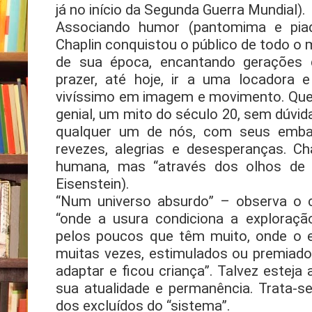
já no início da Segunda Guerra Mundial).
Associando humor (pantomima e piadas
Chaplin conquistou o público de todo 
de sua época, encantando gerações 
prazer, até hoje, ir a uma locadora 
vivíssimo em imagem e movimento. Que a
genial, um mito do século 20, sem dúvid
qualquer um de nós, com seus emba
revezes, alegrias e desesperanças. Ch
humana, mas “através dos olhos de
Eisenstein).
“Num universo absurdo” – observa o c
“onde a usura condiciona a exploraç
pelos poucos que têm muito, onde o e
muitas vezes, estimulados ou premiado
adaptar e ficou criança”. Talvez esteja 
sua atualidade e permanência. Trata-s
dos excluídos do “sistema”.