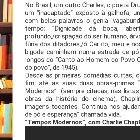
No Brasil, um outro Charles, o poeta
um “inadaptado” exposto à galhofa, u
com belas palavras o genial vagabund
tempo: “Dignidade da boca, abe
profundo,/crispação do ser humano, árvor
fúria dos ditadores,/ó Carlito, meu e n
bigode caminham numa estrada de pó e
longos do “Canto ao Homem do Povo Char
do povo”, de 1945).
Desde as primeiras comédias curtas, c
fim, até as suas duas obras-primas 
Modernos” (sempre citadas, nas listas 
obras da história do cinema), Chap
imagens tocantes. Continua nos ajuda
de pó e esperança” chamada vida.
“Tempos Modernos”, com Charlie Chaplin