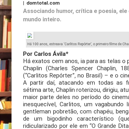
|
domtotal.com
Associando humor, crítica e poesia, ele
mundo inteiro.
Há 100 anos, estreava ‘Carlitos Repórter’, o primeiro filme de Char
Por Carlos Ávila*
Há exatos cem anos, ia para as telas o p
Chaplin (Charles Spencer Chaplin, 18
(“Carlitos Repórter”, no Brasil) – e o 
A partir daí, atacando em todas as 
sétima arte, Chaplin roterizou, dirigiu, a
maior parte deles no período do cine
inesquecível, Carlitos, um vagabundo lí
gentleman pobretão, com chapéu, benga
de um bigodinho característico (que
ridicularizado por ele em “O Grande Dita