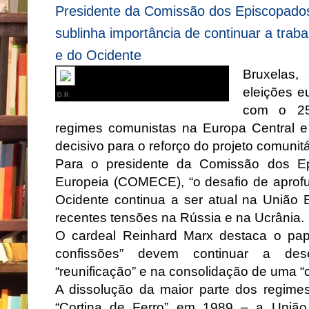
Presidente da Comissão dos Episcopados
sublinha importância de continuar a trab
e do Ocidente
Bruxelas,
eleições e
D.R.
com o 25
regimes comunistas na Europa Central e
decisivo para o reforço do projeto comunit
Para o presidente da Comissão dos Ep
Europeia (COMECE), “o desafio de aprof
Ocidente continua a ser atual na União
recentes tensões na Rússia e na Ucrânia.
O cardeal Reinhard Marx destaca o pap
confissões” devem continuar a de
“reunificação” e na consolidação de uma 
A dissolução da maior parte dos regim
“Cortina de Ferro” em 1989 – a União