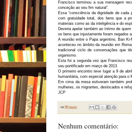
Francisco terminou a sua mensagem reco
conceção ao seu fim natural”.
Essa “consciência da dignidade de cada p
com gratuidade total, dos bens que a p
materiais como as da inteligência e do espír
Deveria apelar também ao íntimo de quem 
os bens que injustamente foram negados a
A reunião entre o Papa argentino, Ban K
aconteceu no âmbito da reunião em Roma 
tradicional ciclo de conversações que 
organismo.
Esta foi a segunda vez que Francisco reu
seu pontificado em março de 2013.
O primeiro encontro teve lugar a 9 de abril
humanitária, com especial atenção para o M
Em cima da mesa estiveram também probl
mulheres, os migrantes, deslocados e refu
JCP
on
09 maio
Nenhum comentário: