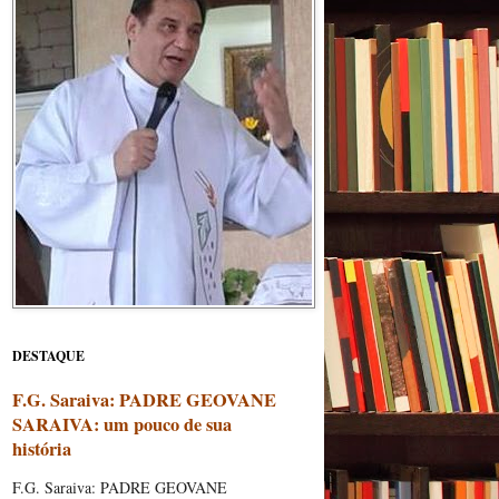
DESTAQUE
F.G. Saraiva: PADRE GEOVANE
SARAIVA: um pouco de sua
história
F.G. Saraiva: PADRE GEOVANE