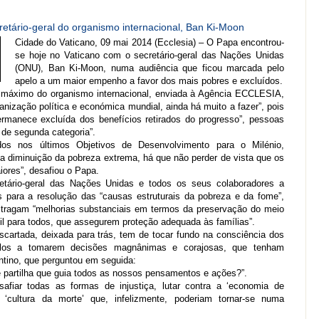
etário-geral do organismo internacional, Ban Ki-Moon
Cidade do Vaticano, 09 mai 2014 (Ecclesia) – O Papa encontrou-
se hoje no Vaticano com o secretário-geral das Nações Unidas
(ONU), Ban Ki-Moon, numa audiência que ficou marcada pelo
apelo a um maior empenho a favor dos mais pobres e excluídos.
máximo do organismo internacional, enviada à Agência ECCLESIA,
nização política e económica mundial, ainda há muito a fazer”, pois
ermanece excluída dos benefícios retirados do progresso”, pessoas
 de segunda categoria”.
idos nos últimos Objetivos de Desenvolvimento para o Milénio,
 diminuição da pobreza extrema, há que não perder de vista que os
ores”, desafiou o Papa.
etário-geral das Nações Unidas e todos os seus colaboradores a
os para a resolução das “causas estruturais da pobreza e da fome”,
 tragam “melhorias substanciais em termos da preservação do meio
il para todos, que assegurem proteção adequada às famílias”.
scartada, deixada para trás, tem de tocar fundo na consciência dos
á-los a tomarem decisões magnânimas e corajosas, que tenham
ntino, que perguntou em seguida:
 e partilha que guia todos as nossos pensamentos e ações?”.
afiar todas as formas de injustiça, lutar contra a ‘economia de
a ‘cultura da morte’ que, infelizmente, poderiam tornar-se numa