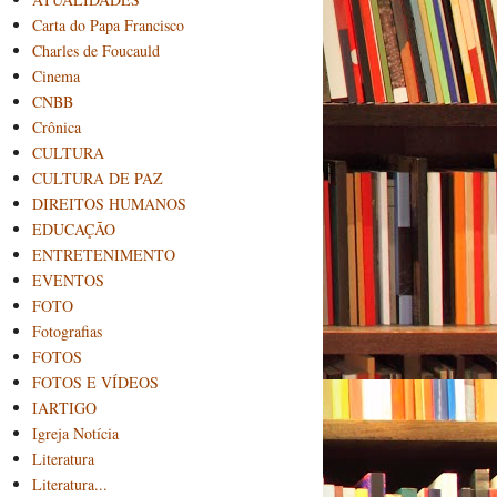
Carta do Papa Francisco
Charles de Foucauld
Cinema
CNBB
Crônica
CULTURA
CULTURA DE PAZ
DIREITOS HUMANOS
EDUCAÇÃO
ENTRETENIMENTO
EVENTOS
FOTO
Fotografias
FOTOS
FOTOS E VÍDEOS
IARTIGO
Igreja Notícia
Literatura
Literatura...