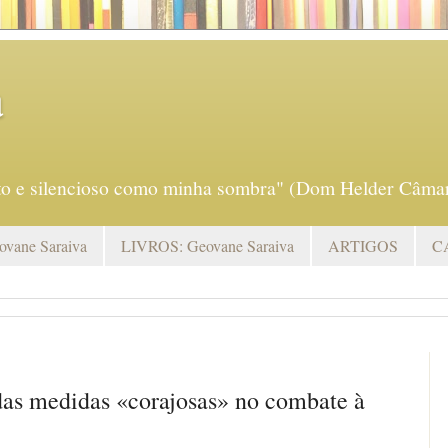
a
eto e silencioso como minha sombra" (Dom Helder Câmar
vane Saraiva
LIVROS: Geovane Saraiva
ARTIGOS
C
as medidas «corajosas» no combate à