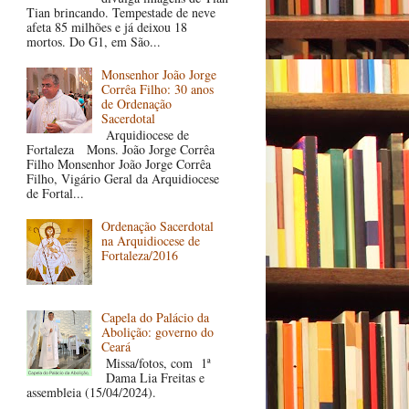
Tian brincando. Tempestade de neve
afeta 85 milhões e já deixou 18
mortos. Do G1, em São...
Monsenhor João Jorge
Corrêa Filho: 30 anos
de Ordenação
Sacerdotal
Arquidiocese de
Fortaleza Mons. João Jorge Corrêa
Filho Monsenhor João Jorge Corrêa
Filho, Vigário Geral da Arquidiocese
de Fortal...
Ordenação Sacerdotal
na Arquidiocese de
Fortaleza/2016
Capela do Palácio da
Abolição: governo do
Ceará
Missa/fotos, com 1ª
Dama Lia Freitas e
assembleia (15/04/2024).