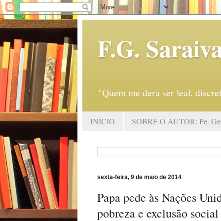
F.G. Saraiv
"Quem me dera ser leal, discr
INÍCIO
SOBRE O AUTOR: Pe. Geo
sexta-feira, 9 de maio de 2014
Papa pede às Nações Unid
pobreza e exclusão social