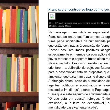
Francisco encontrou-se hoje com o secr
D.R.
| Papa Francisco com o secretário-geral das Nações
Unidas, Ban Ki-Moon
Na mensagem transmitida ao responsável 
Francisco salientou que “em termos da orga
“uma parte significativa da humanidade p
que estão confinadas à condição de “seres
Apesar dos “resultados positivos ating
especialmente em termos da educação e da
povos merecem e esperam frutos ainda mai
Nesse sentido, Francisco exortou o secr
orientarem a definição de objetivos futur
para o desenvolvimento de propostas que
ambiente, que garantam trabalho digno e út
A situação desta “parte da humanidade de
agentes políticos e económicos e lev
resultados imediatos”, exortou o Papa arge
“Será que é este espírito de solidariedade
“O que está em causa”, reforçou, “é des
exclusão’, a ‘cultura do descartável’, 
mentalidade passivamente aceite”.