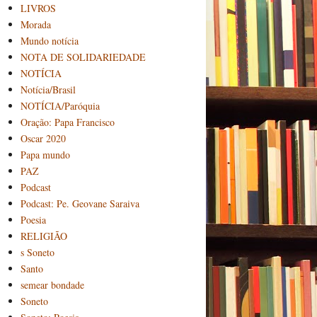
LIVROS
Morada
Mundo notícia
NOTA DE SOLIDARIEDADE
NOTÍCIA
Notícia/Brasil
NOTÍCIA/Paróquia
Oração: Papa Francisco
Oscar 2020
Papa mundo
PAZ
Podcast
Podcast: Pe. Geovane Saraiva
Poesia
RELIGIÃO
s Soneto
Santo
semear bondade
Soneto