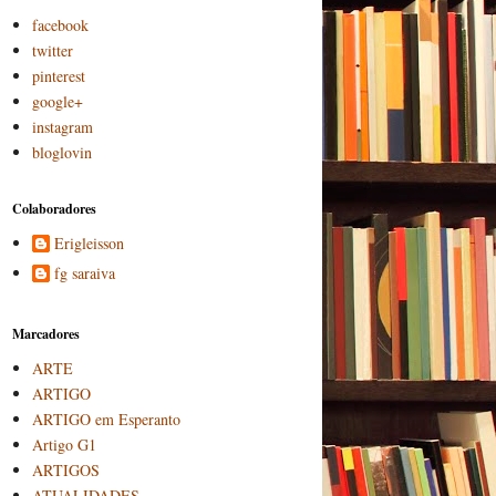
facebook
twitter
pinterest
google+
instagram
bloglovin
Colaboradores
Erigleisson
fg saraiva
Marcadores
ARTE
ARTIGO
ARTIGO em Esperanto
Artigo G1
ARTIGOS
ATUALIDADES