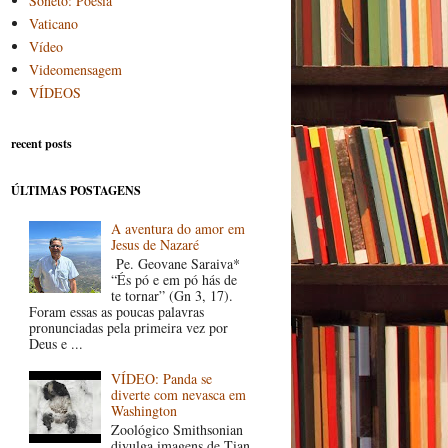
Soneto: Poesia
Vaticano
Vídeo
Videomensagem
VÍDEOS
recent posts
ÚLTIMAS POSTAGENS
A aventura do amor em
Jesus de Nazaré
Pe. Geovane Saraiva*
“És pó e em pó hás de
te tornar” (Gn 3, 17).
Foram essas as poucas palavras
pronunciadas pela primeira vez por
Deus e ...
VÍDEO: Panda se
diverte com nevasca em
Washington
Zoológico Smithsonian
divulga imagens de Tian