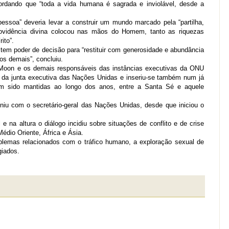
rdando que “toda a vida humana é sagrada e inviolável, desde a
essoa” deveria levar a construir um mundo marcado pela “partilha,
rovidência divina colocou nas mãos do Homem, tanto as riquezas
ito”.
tem poder de decisão para “restituir com generosidade e abundância
os demais”, concluiu.
i-Moon e os demais responsáveis das instâncias executivas da ONU
da junta executiva das Nações Unidas e inseriu-se também num já
têm sido mantidas ao longo dos anos, entre a Santa Sé e aquele
niu com o secretário-geral das Nações Unidas, desde que iniciou o
 e na altura o diálogo incidiu sobre situações de conflito e de crise
édio Oriente, África e Ásia.
emas relacionados com o tráfico humano, a exploração sexual de
giados.