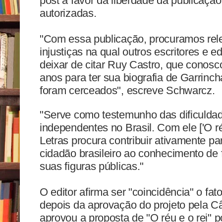
post a favor da liberdade da publicação
autorizadas.
"Com essa publicação, procuramos rel
injustiças na qual outros escritores e e
deixar de citar Ruy Castro, que conosco
anos para ter sua biografia de Garrinch
foram cerceados", escreve Schwarcz.
"Serve como testemunho das dificuldad
independentes no Brasil. Com ele ['O r
Letras procura contribuir ativamente pa
cidadão brasileiro ao conhecimento de 
suas figuras públicas."
O editor afirma ser "coincidência" o fat
depois da aprovação do projeto pela 
aprovou a proposta de "O réu e o rei" p