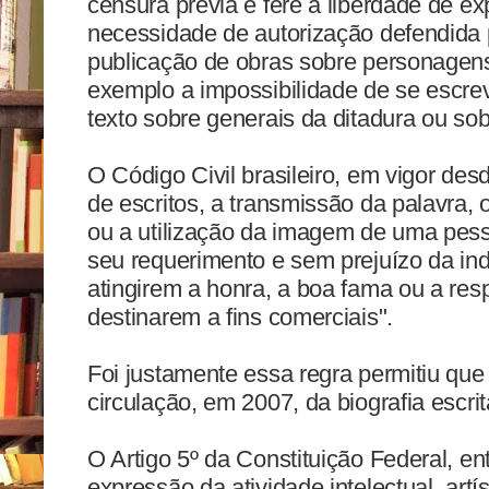
censura prévia e fere a liberdade de e
necessidade de autorização defendida p
publicação de obras sobre personagens
exemplo a impossibilidade de se escre
texto sobre generais da ditadura ou sobr
O Código Civil brasileiro, em vigor des
de escritos, a transmissão da palavra, 
ou a utilização da imagem de uma pess
seu requerimento e sem prejuízo da in
atingirem a honra, a boa fama ou a resp
destinarem a fins comerciais".
Foi justamente essa regra permitiu que
circulação, em 2007, da biografia escri
O Artigo 5º da Constituição Federal, entr
expressão da atividade intelectual, artíst