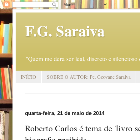
F.G. Saraiva
"Quem me dera ser leal, discreto e silencio
INÍCIO
SOBRE O AUTOR: Pe. Geovane Saraiva
quarta-feira, 21 de maio de 2014
Roberto Carlos é tema de 'livro s
biografia proibida