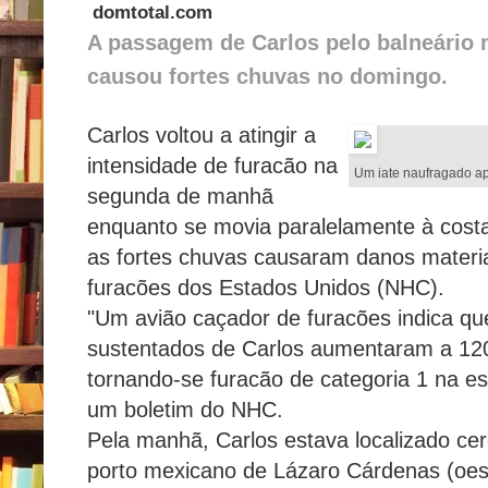
domtotal.com
A passagem de Carlos pelo balneário
causou fortes chuvas no domingo.
Carlos voltou a atingir a
intensidade de furacão na
Um iate naufragado a
segunda de manhã
enquanto se movia paralelamente à costa
as fortes chuvas causaram danos materia
furacões dos Estados Unidos (NHC).
"Um avião caçador de furacões indica q
sustentados de Carlos aumentaram a 120
tornando-se furacão de categoria 1 na es
um boletim do NHC.
Pela manhã, Carlos estava localizado ce
porto mexicano de Lázaro Cárdenas (oes