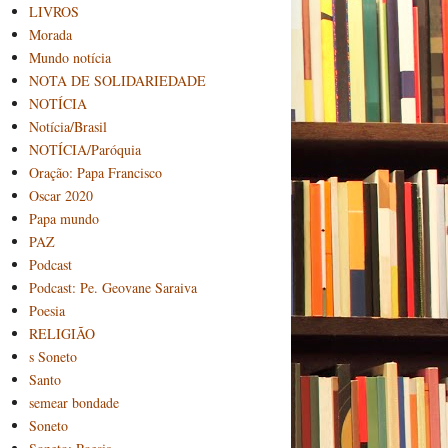
LIVROS
Morada
Mundo notícia
NOTA DE SOLIDARIEDADE
NOTÍCIA
Notícia/Brasil
NOTÍCIA/Paróquia
Oração: Papa Francisco
Oscar 2020
Papa mundo
PAZ
Podcast
Podcast: Pe. Geovane Saraiva
Poesia
RELIGIÃO
s Soneto
Santo
semear bondade
Soneto