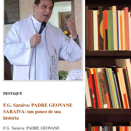
DESTAQUE
F.G. Saraiva: PADRE GEOVANE
SARAIVA: um pouco de sua
história
F.G. Saraiva: PADRE GEOVANE