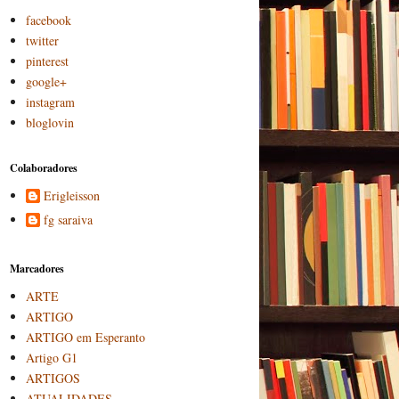
facebook
twitter
pinterest
google+
instagram
bloglovin
Colaboradores
Erigleisson
fg saraiva
Marcadores
ARTE
ARTIGO
ARTIGO em Esperanto
Artigo G1
ARTIGOS
ATUALIDADES