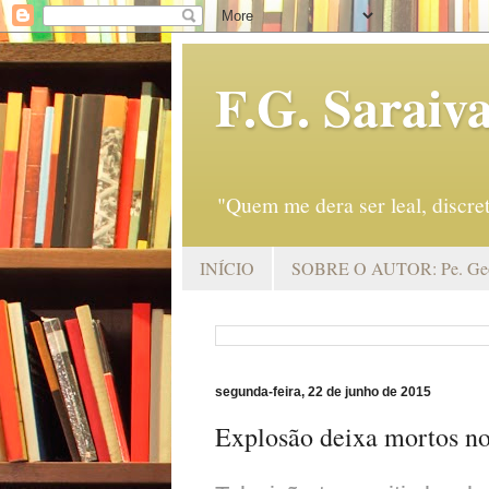
F.G. Saraiv
"Quem me dera ser leal, discr
INÍCIO
SOBRE O AUTOR: Pe. Geo
segunda-feira, 22 de junho de 2015
Explosão deixa mortos no