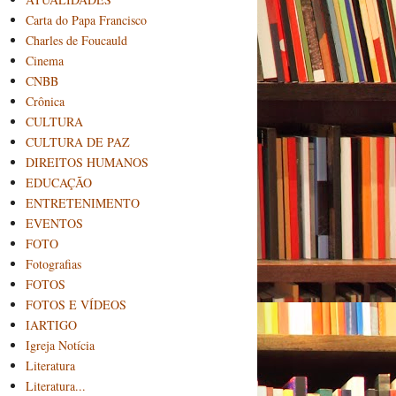
Carta do Papa Francisco
Charles de Foucauld
Cinema
CNBB
Crônica
CULTURA
CULTURA DE PAZ
DIREITOS HUMANOS
EDUCAÇÃO
ENTRETENIMENTO
EVENTOS
FOTO
Fotografias
FOTOS
FOTOS E VÍDEOS
IARTIGO
Igreja Notícia
Literatura
Literatura...