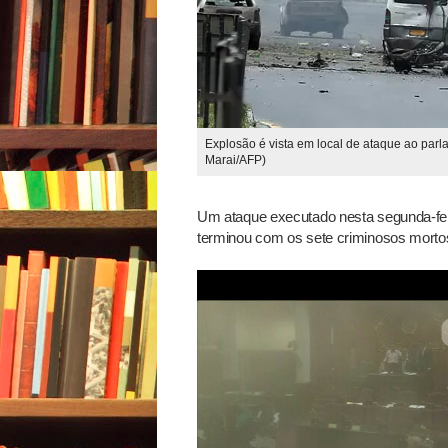
Explosão é vista em local de ataque ao par
Marai/AFP)
Um ataque executado nesta segunda-feir
terminou com os sete criminosos morto