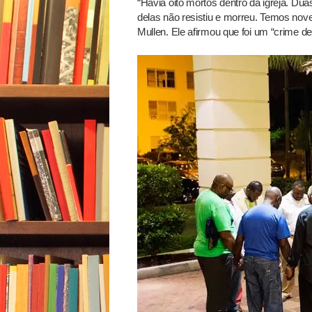
“Havia oito mortos dentro da igreja. D
delas não resistiu e morreu. Temos nove
Mullen. Ele afirmou que foi um “crime de