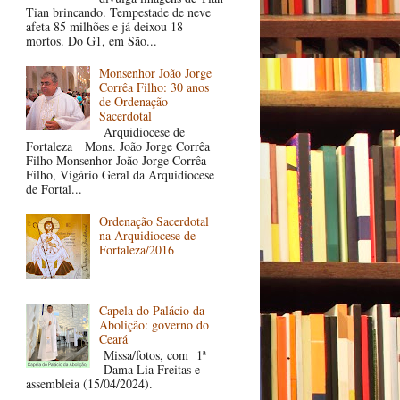
Tian brincando. Tempestade de neve
afeta 85 milhões e já deixou 18
mortos. Do G1, em São...
Monsenhor João Jorge
Corrêa Filho: 30 anos
de Ordenação
Sacerdotal
Arquidiocese de
Fortaleza Mons. João Jorge Corrêa
Filho Monsenhor João Jorge Corrêa
Filho, Vigário Geral da Arquidiocese
de Fortal...
Ordenação Sacerdotal
na Arquidiocese de
Fortaleza/2016
Capela do Palácio da
Abolição: governo do
Ceará
Missa/fotos, com 1ª
Dama Lia Freitas e
assembleia (15/04/2024).