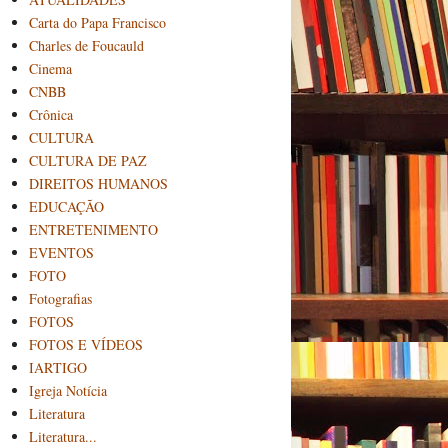
Carta do Papa Francisco
Charles de Foucauld
Cinema
CNBB
Crônica
CULTURA
CULTURA DE PAZ
DIREITOS HUMANOS
EDUCAÇÃO
ENTRETENIMENTO
EVENTOS
FOTO
Fotografias
FOTOS
FOTOS E VÍDEOS
IARTIGO
Igreja Notícia
Literatura
Literatura...