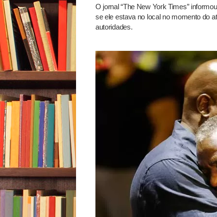
O jornal “The New York Times” informo
se ele estava no local no momento do a
autoridades.