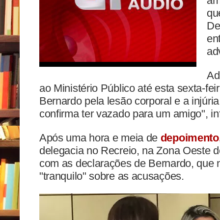
am
qu
De
en
ad
Ad
ao Ministério Público até esta sexta-feir
Bernardo pela lesão corporal e a injúri
confirma ter vazado para um amigo", i
Após uma hora e meia de
depoimento,
delegacia no Recreio, na Zona Oeste do 
com as declarações de Bernardo, que ne
"tranquilo" sobre as acusações.