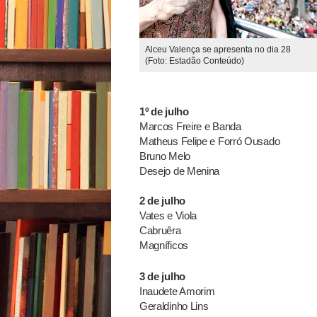
Alceu Valença se apresenta no dia 28
(Foto: Estadão Conteúdo)
1º de julho
Marcos Freire e Banda
Matheus Felipe e Forró Ousado
Bruno Melo
Desejo de Menina
2 de julho
Vates e Viola
Cabruêra
Magníficos
3 de julho
Inaudete Amorim
Geraldinho Lins