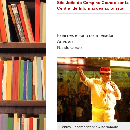
São João de Campina Grande conta
Central de Informações ao turista
Iohannes e Forró do Imperador
Amazan
Nando Cordel
Genival Lacerda faz show no sábado