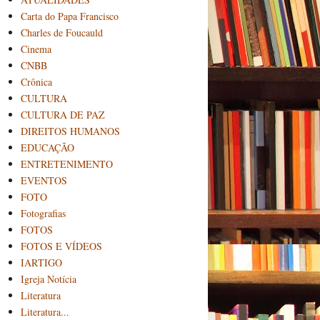
Carta do Papa Francisco
Charles de Foucauld
Cinema
CNBB
Crônica
CULTURA
CULTURA DE PAZ
DIREITOS HUMANOS
EDUCAÇÃO
ENTRETENIMENTO
EVENTOS
FOTO
Fotografias
FOTOS
FOTOS E VÍDEOS
IARTIGO
Igreja Notícia
Literatura
Literatura...