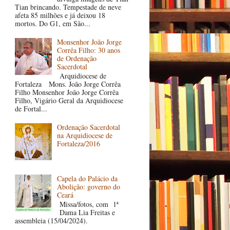
Tian brincando. Tempestade de neve
afeta 85 milhões e já deixou 18
mortos. Do G1, em São...
Monsenhor João Jorge
Corrêa Filho: 30 anos
de Ordenação
Sacerdotal
Arquidiocese de
Fortaleza Mons. João Jorge Corrêa
Filho Monsenhor João Jorge Corrêa
Filho, Vigário Geral da Arquidiocese
de Fortal...
Ordenação Sacerdotal
na Arquidiocese de
Fortaleza/2016
Capela do Palácio da
Abolição: governo do
Ceará
Missa/fotos, com 1ª
Dama Lia Freitas e
assembleia (15/04/2024).