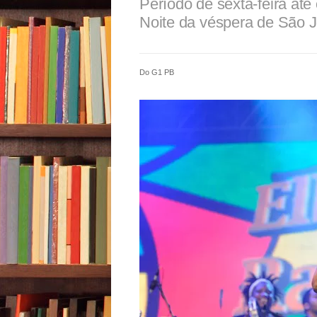
Período de sexta-feira até
Noite da véspera de São 
Do G1 PB