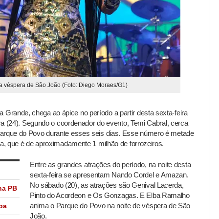
da véspera de São João (Foto: Diego Moraes/G1)
rande, chega ao ápice no período a partir desta sexta-feira
eira (24). Segundo o coordenador do evento, Temi Cabral, cerca
Parque do Povo durante esses seis dias. Esse número é metade
ta, que é de aproximadamente 1 milhão de forrozeiros.
Entre as grandes atrações do período, na noite desta
sexta-feira se apresentam Nando Cordel e Amazan.
No sábado (20), as atrações são Genival Lacerda,
na PB
Pinto do Acordeon e Os Gonzagas. E Elba Ramalho
anima o Parque do Povo na noite de véspera de São
ba
João.