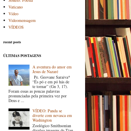
Soneto: Poesia
Vaticano
Vídeo
Videomensagem
VÍDEOS
recent posts
ÚLTIMAS POSTAGENS
A aventura do amor em
Jesus de Nazaré
Pe. Geovane Saraiva*
“És pó e em pó hás de
te tornar” (Gn 3, 17).
Foram essas as poucas palavras
pronunciadas pela primeira vez por
Deus e ...
VÍDEO: Panda se
diverte com nevasca em
Washington
Zoológico Smithsonian
divulga imagens de Tian