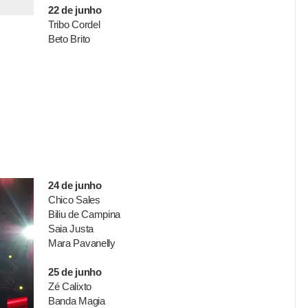
22 de junho
Tribo Cordel
Beto Brito
24 de junho
Chico Sales
Biliu de Campina
Saia Justa
Mara Pavanelly
25 de junho
Zé Calixto
Banda Magia