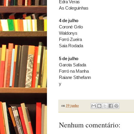
Edra Veras
As Coleguinhas
4 de julho
Coroné Grilo
Waldonys
Forró Zueira
Saia Rodada
5 de julho
Garota Safada
Forró na Manha
Raiane Stthefann
y
on
19 junho
Nenhum comentário: