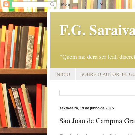
F.G. Saraiv
"Quem me dera ser leal, discr
INÍCIO
SOBRE O AUTOR: Pe. Geo
sexta-feira, 19 de junho de 2015
São João de Campina Gran