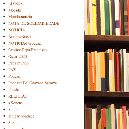
LIVROS
Morada
Mundo notícia
NOTA DE SOLIDARIEDADE
NOTÍCIA
Notícia/Brasil
NOTÍCIA/Paróquia
Oração: Papa Francisco
Oscar 2020
Papa mundo
PAZ
Podcast
Podcast: Pe. Geovane Saraiva
Poesia
RELIGIÃO
s Soneto
Santo
semear bondade
Soneto