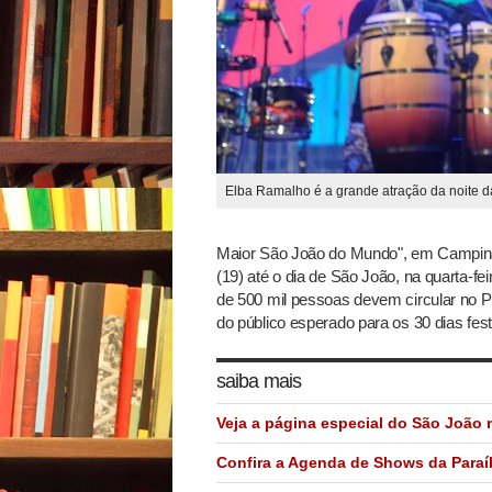
Elba Ramalho é a grande atração da noite 
Maior São João do Mundo", em Campina G
(19) até o dia de São João, na quarta-f
de 500 mil pessoas devem circular no 
do público esperado para os 30 dias fes
saiba mais
Veja a página especial do São João 
Confira a Agenda de Shows da Paraí