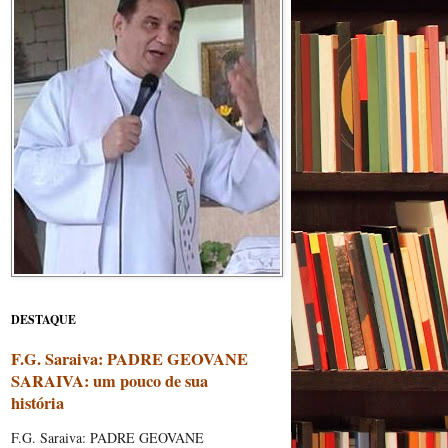
DESTAQUE
F.G. Saraiva: PADRE GEOVANE
SARAIVA: um pouco de sua
história
F.G. Saraiva: PADRE GEOVANE