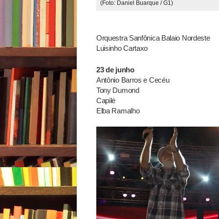
(Foto: Daniel Buarque / G1)
Orquestra Sanfônica Balaio Nordeste
Luisinho Cartaxo
23 de junho
Antônio Barros e Cecéu
Tony Dumond
Capilé
Elba Ramalho