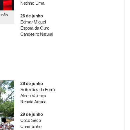
Netinho Lima
 João
26 de junho
Edmar Miguel
Espora da Ouro
Candeeiro Natural
28 de junho
Solteirões do Forró
Alceu Valença
Renata Arruda
29 de junho
Coco Seco
Chambinho