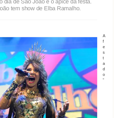
 o dia de São João é o ápice da festa.
João tem show de Elba Ramalho.
A
f
e
s
t
a
d
o
"