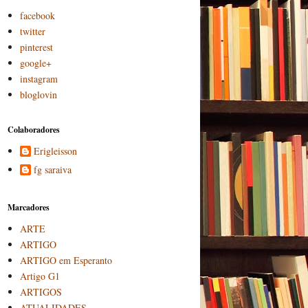
facebook
twitter
pinterest
google+
instagram
bloglovin
Colaboradores
Erigleisson
fg saraiva
Marcadores
ARTE
ARTIGO
ARTIGO em Esperanto
Artigo G1
ARTIGOS
ATUALIDADES