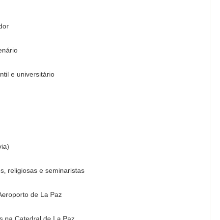
dor
enário
l e universitário
via)
s, religiosas e seminaristas
Aeroporto de La Paz
is na Catedral de La Paz