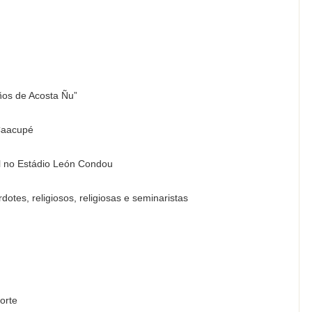
iños de Acosta Ñu”
Caacupé
l no Estádio León Condou
tes, religiosos, religiosas e seminaristas
orte