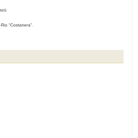
azú
-Rio “Costanera”.