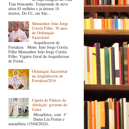
Tian brincando. Tempestade de neve
afeta 85 milhões e já deixou 18
mortos. Do G1, em São...
Monsenhor João Jorge
Corrêa Filho: 30 anos
de Ordenação
Sacerdotal
Arquidiocese de
Fortaleza Mons. João Jorge Corrêa
Filho Monsenhor João Jorge Corrêa
Filho, Vigário Geral da Arquidiocese
de Fortal...
Ordenação Sacerdotal
na Arquidiocese de
Fortaleza/2016
Capela do Palácio da
Abolição: governo do
Ceará
Missa/fotos, com 1ª
Dama Lia Freitas e
assembleia (15/04/2024).