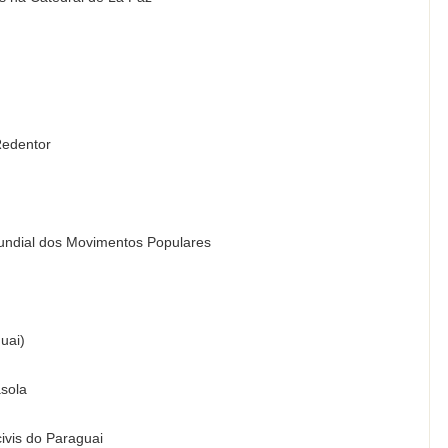
Redentor
Mundial dos Movimentos Populares
guai)
asola
ivis do Paraguai