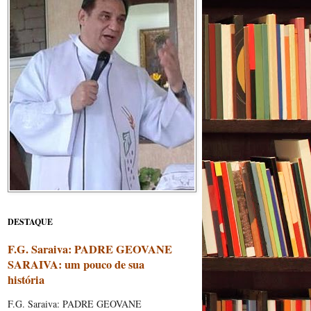
DESTAQUE
F.G. Saraiva: PADRE GEOVANE
SARAIVA: um pouco de sua
história
F.G. Saraiva: PADRE GEOVANE