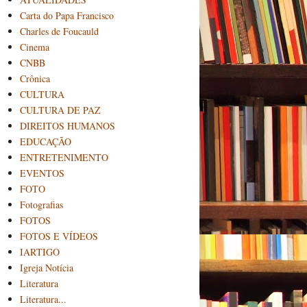
Carta do Papa Francisco
Charles de Foucauld
Cinema
CNBB
Crônica
CULTURA
CULTURA DE PAZ
DIREITOS HUMANOS
EDUCAÇÃO
ENTRETENIMENTO
EVENTOS
FOTO
Fotografias
FOTOS
FOTOS E VÍDEOS
IARTIGO
Igreja Notícia
Literatura
Literatura...