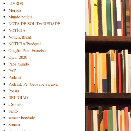
LIVROS
Morada
Mundo notícia
NOTA DE SOLIDARIEDADE
NOTÍCIA
Notícia/Brasil
NOTÍCIA/Paróquia
Oração: Papa Francisco
Oscar 2020
Papa mundo
PAZ
Podcast
Podcast: Pe. Geovane Saraiva
Poesia
RELIGIÃO
s Soneto
Santo
semear bondade
Soneto