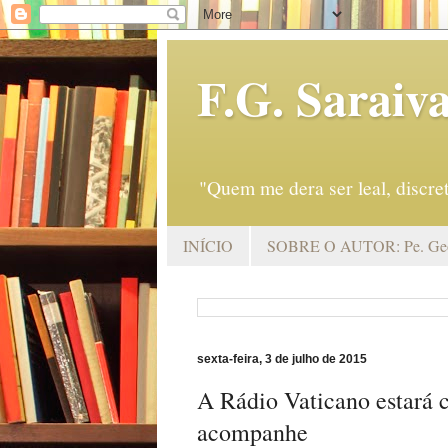
F.G. Saraiv
"Quem me dera ser leal, discr
INÍCIO
SOBRE O AUTOR: Pe. Geo
sexta-feira, 3 de julho de 2015
A Rádio Vaticano estará 
acompanhe