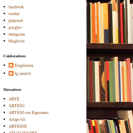
facebook
twitter
pinterest
google+
instagram
bloglovin
Colaboradores
Erigleisson
fg saraiva
Marcadores
ARTE
ARTIGO
ARTIGO em Esperanto
Artigo G1
ARTIGOS
ATUALIDADES