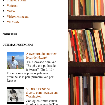
Soneto: Poesia
Vaticano
Vídeo
Videomensagem
VÍDEOS
recent posts
ÚLTIMAS POSTAGENS
A aventura do amor em
Jesus de Nazaré
Pe. Geovane Saraiva*
“És pó e em pó hás de
te tornar” (Gn 3, 17).
Foram essas as poucas palavras
pronunciadas pela primeira vez por
Deus e ...
VÍDEO: Panda se
diverte com nevasca em
Washington
Zoológico Smithsonian
divulga imagens de Tian