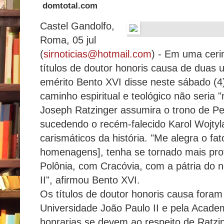
domtotal.com
Castel Gandolfo,
Roma, 05 jul
(
sirnoticias@hotmail.com
) - Em uma ceri
títulos de doutor honoris causa de duas 
emérito Bento XVI disse neste sábado (4
caminho espiritual e teológico não seria
Joseph Ratzinger assumira o trono de Pe
sucedendo o recém-falecido Karol Wojtyl
carismáticos da história. "Me alegra o f
homenagens], tenha se tornado mais pro
Polônia, com Cracóvia, com a pátria do 
II", afirmou Bento XVI.
Os títulos de doutor honoris causa foram
Universidade João Paulo II e pela Acade
honrarias se devem ao respeito de Ratzi