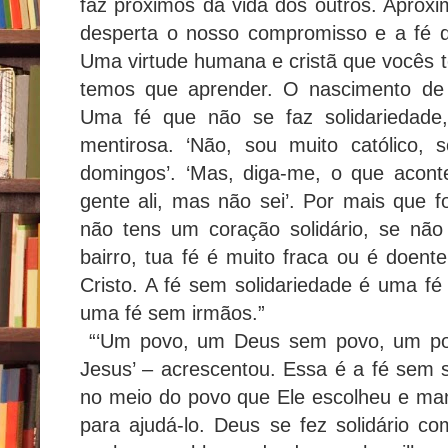
faz próximos da vida dos outros. Aproxi
desperta o nosso compromisso e a fé d
Uma virtude humana e cristã que vocês t
temos que aprender. O nascimento de 
Uma fé que não se faz solidariedad
mentirosa. ‘Não, sou muito católico, 
domingos’. ‘Mas, diga-me, o que acon
gente ali, mas não sei’. Por mais que 
não tens um coração solidário, se nã
bairro, tua fé é muito fraca ou é doen
Cristo. A fé sem solidariedade é uma f
uma fé sem irmãos.”
“‘Um povo, um Deus sem povo, um p
Jesus’ – acrescentou. Essa é a fé sem 
no meio do povo que Ele escolheu e mand
para ajudá-lo. Deus se fez solidário 