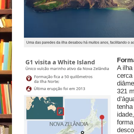
Uma das paredes da ilha desabou há muitos anos, facilitando o ace
Form
A ilh
cerca
diâme
321 m
d’águ
tenha
idade,
forma 
desco