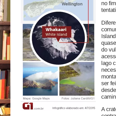
no fim
tentat
Difer
comum
Island
quase 
do vu
acess
lago 
neces
monta
ser fe
desde
camin
A cra
centra