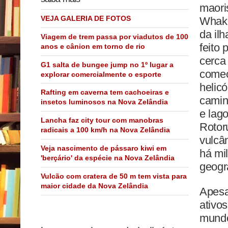
maori
VEJA GALERIA DE FOTOS
Whaka
da ilh
Viagem de trem passa por viadutos de 100
feito 
anos e cânion em torno de rio
cerca 
G1 salta de bungee jump no 1º lugar a
come
explorar comercialmente o esporte
helic
Rafting em caverna tem cachoeiras e
camin
insetos luminosos na Nova Zelândia
e lag
Lancha faz city tour com manobras
Rotor
radicais a 100 km/h na Nova Zelândia
vulcâ
Veja nascimento de pássaro kiwi em
há mi
'berçário' da espécie na Nova Zelândia
geogra
Vulcão com cratera de 50 m tem vista para
maior cidade da Nova Zelândia
Apesa
ativos
mundo