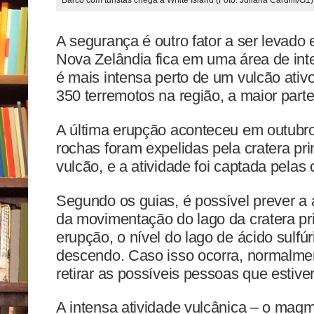
Barco com turistas chega à White Island (Foto: Juliana Cardilli/G1)
A segurança é outro fator a ser levado
Nova Zelândia fica em uma área de inte
é mais intensa perto de um vulcão ativ
350 terremotos na região, a maior part
A última erupção aconteceu em outubr
rochas foram expelidas pela cratera pr
vulcão, e a atividade foi captada pela
Segundo os guias, é possível prever a 
da movimentação do lago da cratera pri
erupção, o nível do lago de ácido sulfúr
descendo. Caso isso ocorra, normalmen
retirar as possíveis pessoas que estive
A intensa atividade vulcânica – o mag