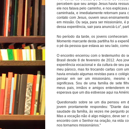
percebem que seu amigo Jesus havia ressusc
ele nos falava pelo caminho, e nos explicav
caminhada, e imediatamente retornam para co
contato com Jesus, ouvem seus ensinamentos,
em missão. Ou seja, para ser missionário, é 
dessa experiência, sair para anunciá-Lo", part
No período da tarde, os jovens conheceram 
Momento marcante desta partilha foi a experi
o pé da pessoa que estava ao seu lado, como 
O encontro encerrou com o testemunho do se
Brasil desde 8 de fevereiro de 2012. Aos jo
experiência vocacional e da cultura de seu p
meu pároco, mas foi trocando cartas com um
havia enviado algumas revistas para o colég
pensar em ser um missionário, mesmo s
significava. Sou de uma família de sete filh
meus pais, irmãos e amigos entenderem 
esperava que um dia estivesse aqui na Améric
Questionado sobre se um dia pensou em des
jovem prontamente respondeu: "Diante das
saudade da família, às vezes me pergunto po
Mas a vocação não é algo mágico, deve ser cu
encontro com o Senhor na oração, na vida com
nos tornamos missionários."