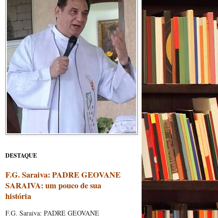
DESTAQUE
F.G. Saraiva: PADRE GEOVANE
SARAIVA: um pouco de sua
história
F.G. Saraiva: PADRE GEOVANE