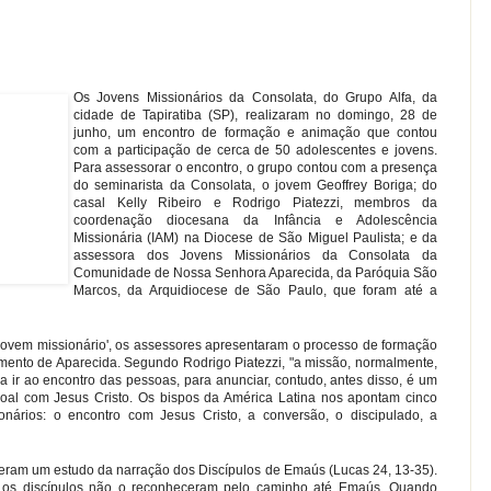
Os Jovens Missionários da Consolata, do Grupo Alfa, da
cidade de Tapiratiba (SP), realizaram no domingo, 28 de
junho, um encontro de formação e animação que contou
com a participação de cerca de 50 adolescentes e jovens.
Para assessorar o encontro, o grupo contou com a presença
do seminarista da Consolata, o jovem Geoffrey Boriga; do
casal Kelly Ribeiro e Rodrigo Piatezzi, membros da
coordenação diocesana da Infância e Adolescência
Missionária (IAM) na Diocese de São Miguel Paulista; e da
assessora dos Jovens Missionários da Consolata da
Comunidade de Nossa Senhora Aparecida, da Paróquia São
Marcos, da Arquidiocese de São Paulo, que foram até a
 jovem missionário', os assessores apresentaram o processo de formação
umento de Aparecida. Segundo Rodrigo Piatezzi, "a missão, normalmente,
 ir ao encontro das pessoas, para anunciar, contudo, antes disso, é um
oal com Jesus Cristo. Os bispos da América Latina nos apontam cinco
onários: o encontro com Jesus Cristo, a conversão, o discipulado, a
fizeram um estudo da narração dos Discípulos de Emaús (Lucas 24, 13-35).
s, os discípulos não o reconheceram pelo caminho até Emaús. Quando