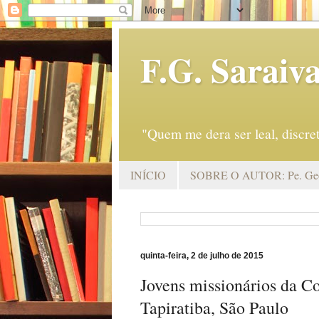
F.G. Saraiv
"Quem me dera ser leal, discr
INÍCIO
SOBRE O AUTOR: Pe. Geo
quinta-feira, 2 de julho de 2015
Jovens missionários da C
Tapiratiba, São Paulo