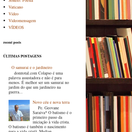
Soneto: Poesia
Vaticano
Vídeo
Videomensagem
VÍDEOS
recent posts
ÚLTIMAS POSTAGENS
O samurai e o jardineiro
domtotal.com Colapso é uma
palavra assustadora e não é para
menos. É melhor ser um samurai no
jardim do que um jardineiro na
guerra...
Novo céu e nova terra
Pe. Geovane
Saraiva* O batismo é o
primeiro passo da
iniciação à vida crista.
O batismo é também o nascimento
para a vida cristã. Median...