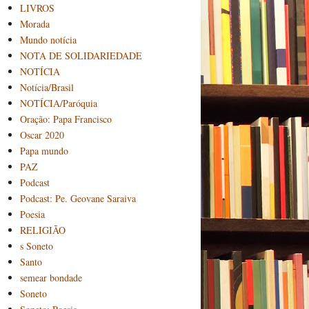
LIVROS
Morada
Mundo notícia
NOTA DE SOLIDARIEDADE
NOTÍCIA
Notícia/Brasil
NOTÍCIA/Paróquia
Oração: Papa Francisco
Oscar 2020
Papa mundo
PAZ
Podcast
Podcast: Pe. Geovane Saraiva
Poesia
RELIGIÃO
s Soneto
Santo
semear bondade
Soneto