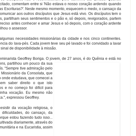
itado, comentam entre si 'Não estava o nosso coração ardendo quando
a as Escrituras?'. Neste mesmo momento, esquecem o medo, o cansaço da
municar aos outros discípulos que Jesus está vivo. Os discípulos tem o
 partilham seus sentimentos e o pão e, só depois, revigorados, partem
preciso antes conhecer e amar Jesus e só depois, com o coração ardente
ilhou o assessor.
algumas necessidades missionárias da cidade e nos cinco continentes.
ência do lava-pés. Cada jovem teve seu pé lavado e foi convidado a lavar
sinal de disponibilidade à missão.
minarista Geoffrey Boriga. O jovem, de 27 anos, é do Quênia e está
no
vens, partilhou um pouco da sua
aís. "Sempre tive admiração pelo
 Missionário da Consolata, que
io onde estudava, que comecei a
em saber direito o que isto
os e no começo foi difícil para
minha vocação. Eu mesmo não
a.", expressou Geoffrey.
istir da vocação religiosa, o
 dificuldades, do cansaço, da
rque estou fazendo tudo isso...
ltivada diariamente, através do
unitária e na Eucaristia, assim