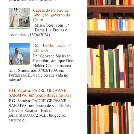
Capela do Palácio da
Abolição: governo do
Ceará
Missa/fotos, com 1ª
Dama Lia Freitas e
assembleia (15/04/2024).
Dom Helder nasceu há
115 anos
Pe. Geovane Saraiva*
Recordar, sim, que Dom
Helder Câmara nasceu
há 115 anos, aos 07/02/1909, em
Fortaleza/CE, e iniciou sua vida no
ministé...
F.G. Saraiva: PADRE GEOVANE
SARAIVA: um pouco de sua história
F.G. Saraiva: PADRE GEOVANE
SARAIVA: um pouco de sua história :
Geovane Saraiva - Padre,
jornalista/0003721/CE, blogueiro,
escritor e...