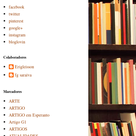
facebook
twitter
pinterest
google+
instagram
bloglovin
Colaboradores
Erigleisson
fg saraiva
Marcadores
ARTE
ARTIGO
ARTIGO em Esperanto
Artigo G1
ARTIGOS
ATUALIDADES