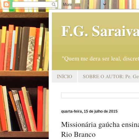
F.G. Saraiv
"Quem me dera ser leal, discr
INÍCIO
SOBRE O AUTOR: Pe. Geo
quarta-feira, 15 de julho de 2015
Missionária gaúcha ensin
Rio Branco