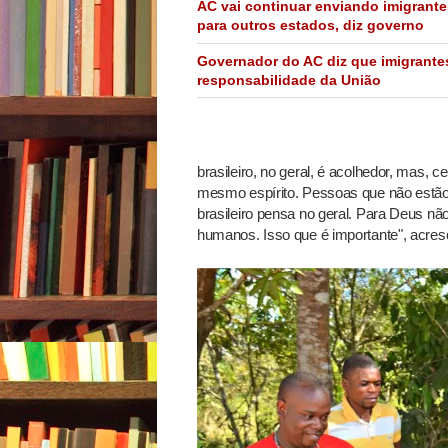
AC vai continuar enviando imigrante
para outros estados, diz governo
Governador do AC diz que imigrante
responsabilidade da União
brasileiro, no geral, é acolhedor, mas,
mesmo espírito. Pessoas que não estão 
brasileiro pensa no geral. Para Deus nã
humanos. Isso que é importante", acres