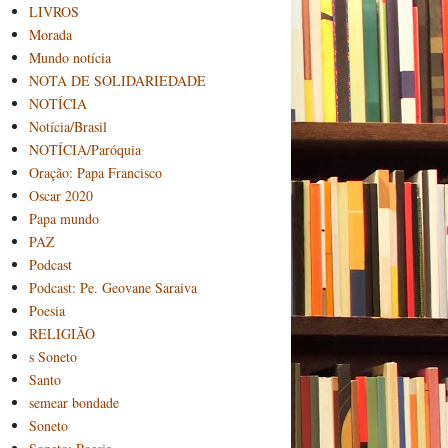
LIVROS
Morada
Mundo notícia
NOTA DE SOLIDARIEDADE
NOTÍCIA
Notícia/Brasil
NOTÍCIA/Paróquia
Oração: Papa Francisco
Oscar 2020
Papa mundo
PAZ
Podcast
Podcast: Pe. Geovane Saraiva
Poesia
RELIGIÃO
s Soneto
Santo
semear bondade
Soneto