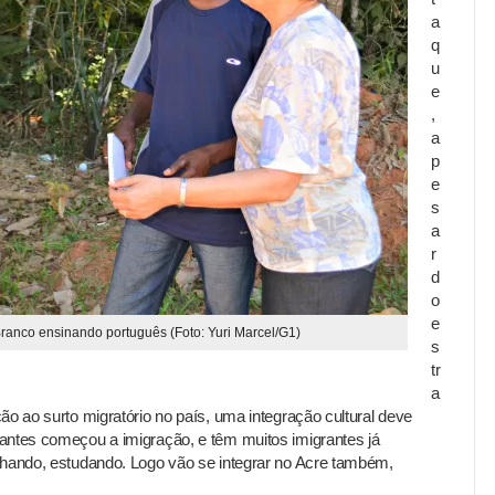
a
q
u
e
,
a
p
e
s
a
r
d
o
e
Branco ensinando português (Foto: Yuri Marcel/G1)
s
tr
a
ão ao surto migratório no país, uma integração cultural deve
antes começou a imigração, e têm muitos imigrantes já
lhando, estudando. Logo vão se integrar no Acre também,