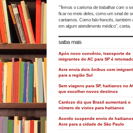
"Temos o carisma de trabalhar com o se
ficar no meio deles, como um sinal de 
cantamos. Como falo francês, também aj
em algum atendimento médico", conta.
saiba mais
Após novo convênio, transporte de
imigrantes do AC para SP é retomad
Acre envia dois ônibus com imigran
para a região Sul
Sem viagens para SP, haitianos no 
que escolher novos destinos
Cardozo diz que Brasil aumentará o
número de vistos para haitianos
Acordo suspende envio de haitiano
Acre para a cidade de São Paulo