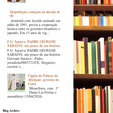
Despoluição começou na década de
90
domtotal.com Acordo assinado em
julho de 1991, previa a cooperação
técnica entre os governos brasileiro e
japonês, Em 15 anos de vig...
F.G. Saraiva: PADRE GEOVANE
SARAIVA: um pouco de sua história
F.G. Saraiva: PADRE GEOVANE
SARAIVA: um pouco de sua história :
Geovane Saraiva - Padre,
jornalista/0003721/CE, blogueiro,
escritor e...
Capela do Palácio da
Abolição: governo do
Ceará
Missa/fotos, com 1ª
Dama Lia Freitas e
assembleia (15/04/2024).
Blog Archive