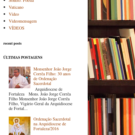
Soneto: Poesia
Vaticano
Vídeo
Videomensagem
VÍDEOS
recent posts
ÚLTIMAS POSTAGENS
Monsenhor João Jorge
Corrêa Filho: 30 anos
de Ordenação
Sacerdotal
Arquidiocese de
Fortaleza Mons. João Jorge Corrêa
Filho Monsenhor João Jorge Corrêa
Filho, Vigário Geral da Arquidiocese
de Fortal...
Ordenação Sacerdotal
na Arquidiocese de
Fortaleza/2016