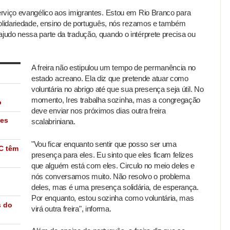
rviço evangélico aos imigrantes. Estou em Rio Branco para
solidariedade, ensino de português, nós rezamos e também
udo nessa parte da tradução, quando o intérprete precisa ou
A freira não estipulou um tempo de permanência no
estado acreano. Ela diz que pretende atuar como
voluntária no abrigo até que sua presença seja útil. No
momento, Ires trabalha sozinha, mas a congregação
o
deve enviar nos próximos dias outra freira
tes
scalabriniana.
"Vou ficar enquanto sentir que posso ser uma
AC têm
presença para eles. Eu sinto que eles ficam felizes
que alguém está com eles. Circulo no meio deles e
nós conversamos muito. Não resolvo o problema
deles, mas é uma presença solidária, de esperança.
Por enquanto, estou sozinha como voluntária, mas
s do
virá outra freira", informa.