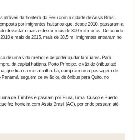
 através da fronteira do Peru com a cidade de Assis Brasil,
 composta por imigrantes haitianos que, desde 2010, passaram a
moto devastar o país e deixar mais de 300 mil mortos. De acordo
2010 e maio de 2015, mais de 38,5 mil imigrantes entraram no
a de uma vida melhor e de poder ajudar familiares. Para
re, da capital haitiana, Porto Príncipe, e vão de ônibus até
na, que fica na mesma ilha. Lá, compram uma passagem de
o Panamá, seguem de avião ou de ônibus para Quito, no
 peruana de Tumbes e passam por Piura, Lima, Cusco e Puerto
que faz fronteira com Assis Brasil (AC), por onde passam até