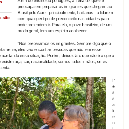
Além do ensino do português, a freira diz que se
s
preocupa em preparar os imigrantes que chegam ao
Brasil pelo Acre - principalmente, haitianos - a lidarem
s são
com qualquer tipo de preconceito nas cidades para
onde pretendem ir. Para ela, o povo brasileiro, de um
modo geral, tem um espírito acolhedor.
"Nós preparamos os imigrantes. Sempre digo que o
 certamente, eles vão encontrar pessoas que não têm esse
aceitando essa situação. Porém, deixo claro que não é o que o
o existe raça, cor, nacionalidade, somos todos irmãos, seres
centa.
Ir
e
s
s
a
li
e
n
t