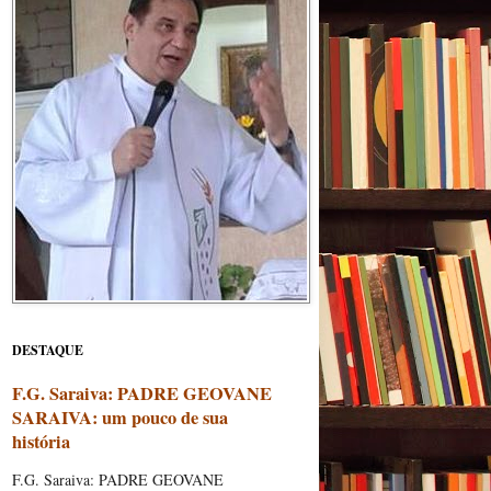
DESTAQUE
F.G. Saraiva: PADRE GEOVANE
SARAIVA: um pouco de sua
história
F.G. Saraiva: PADRE GEOVANE