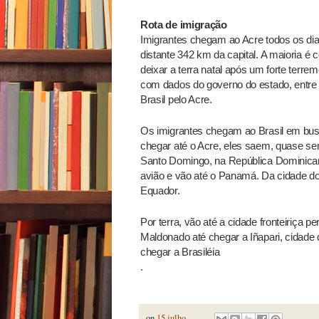
Rota de imigração
Imigrantes chegam ao Acre todos os dias
distante 342 km da capital. A maioria é
deixar a terra natal após um forte terre
com dados do governo do estado, entre 
Brasil pelo Acre.
Os imigrantes chegam ao Brasil em busc
chegar até o Acre, eles saem, quase semp
Santo Domingo, na República Dominica
avião e vão até o Panamá. Da cidade d
Equador.
Por terra, vão até a cidade fronteiriça
Maldonado até chegar a Iñapari, cidade 
chegar a Brasiléia
.
on
15 julho