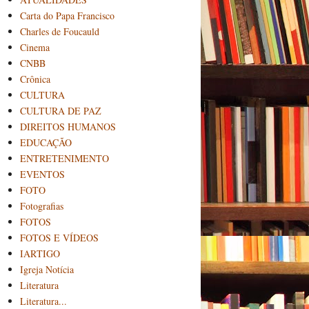
Carta do Papa Francisco
Charles de Foucauld
Cinema
CNBB
Crônica
CULTURA
CULTURA DE PAZ
DIREITOS HUMANOS
EDUCAÇÃO
ENTRETENIMENTO
EVENTOS
FOTO
Fotografias
FOTOS
FOTOS E VÍDEOS
IARTIGO
Igreja Notícia
Literatura
Literatura...