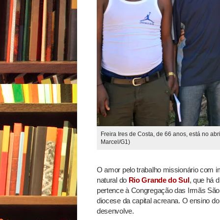
Freira Ires de Costa, de 66 anos, está no a
Marcel/G1)
O amor pelo trabalho missionário com im
natural do
Rio Grande do Sul
, que há 
pertence à Congregação das Irmãs São 
diocese da capital acreana. O ensino do
desenvolve.