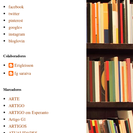
facebook
twitter
pinterest
google+
instagram
bloglovin
Colaboradores
Erigleisson
fg saraiva
Marcadores
ARTE
ARTIGO
ARTIGO em Esperanto
Artigo G1
ARTIGOS
ATUALIDADES