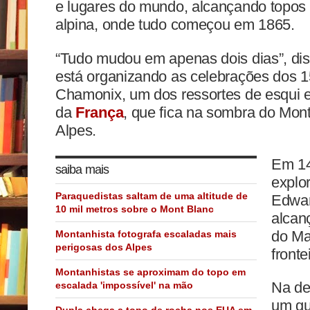
e lugares do mundo, alcançando topos 
alpina, onde tudo começou em 1865.
“Tudo mudou em apenas dois dias”, di
está organizando as celebrações dos 
Chamonix, um dos ressortes de esqui e
da
França
, que fica na sombra do Mont
Alpes.
Em 14
saiba mais
explor
Paraquedistas saltam de uma altitude de
Edwar
10 mil metros sobre o Mont Blanc
alcan
do Ma
Montanhista fotografa escaladas mais
perigosas dos Alpes
fronte
Montanhistas se aproximam do topo em
Na des
escalada 'impossível' na mão
um gui
Dupla chega a topo de rocha nos EUA em