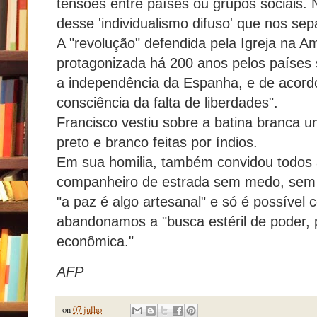
tensões entre países ou grupos sociais.
desse 'individualismo difuso' que nos sep
A "revolução" defendida pela Igreja na A
protagonizada há 200 anos pelos países 
a independência da Espanha, e de acor
consciência da falta de liberdades".
Francisco vestiu sobre a batina branca
preto e branco feitas por índios.
Em sua homilia, também convidou todos a
companheiro de estrada sem medo, sem d
"a paz é algo artesanal" e só é possível 
abandonamos a "busca estéril de poder, 
econômica."
AFP
on
07 julho