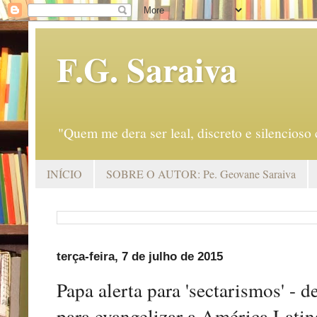
F.G. Saraiva
"Quem me dera ser leal, discreto e silencio
INÍCIO
SOBRE O AUTOR: Pe. Geovane Saraiva
terça-feira, 7 de julho de 2015
Papa alerta para 'sectarismos' - 
para evangelizar a América Latin