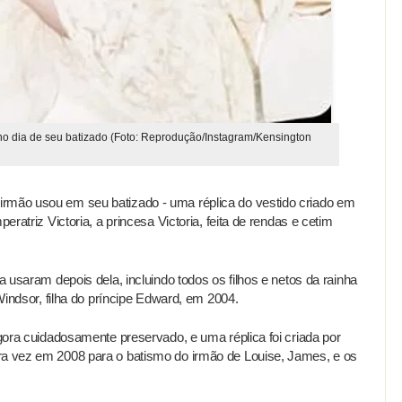
 no dia de seu batizado (Foto: Reprodução/Instagram/Kensington
rmão usou em seu batizado - uma réplica do vestido criado em
peratriz Victoria, a princesa Victoria, feita de rendas e cetim
ca usaram depois dela, incluindo todos os filhos e netos da rainha
 Windsor, filha do príncipe Edward, em 2004.
agora cuidadosamente preservado, e uma réplica foi criada por
ra vez em 2008 para o batismo do irmão de Louise, James, e os