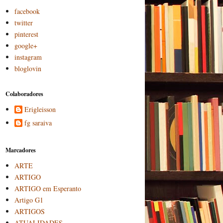
facebook
twitter
pinterest
google+
instagram
bloglovin
Colaboradores
Erigleisson
fg saraiva
Marcadores
ARTE
ARTIGO
ARTIGO em Esperanto
Artigo G1
ARTIGOS
ATUALIDADES