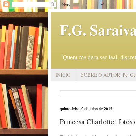
F.G. Saraiv
"Quem me dera ser leal, discr
INÍCIO
SOBRE O AUTOR: Pe. Geo
quinta-feira, 9 de julho de 2015
Princesa Charlotte: fotos 