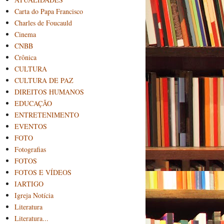
Carta do Papa Francisco
Charles de Foucauld
Cinema
CNBB
Crônica
CULTURA
CULTURA DE PAZ
DIREITOS HUMANOS
EDUCAÇÃO
ENTRETENIMENTO
EVENTOS
FOTO
Fotografias
FOTOS
FOTOS E VÍDEOS
IARTIGO
Igreja Notícia
Literatura
Literatura...