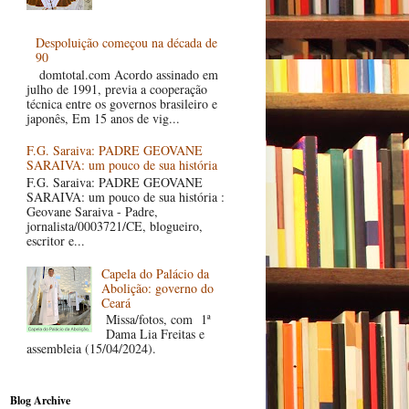
Despoluição começou na década de
90
domtotal.com Acordo assinado em
julho de 1991, previa a cooperação
técnica entre os governos brasileiro e
japonês, Em 15 anos de vig...
F.G. Saraiva: PADRE GEOVANE
SARAIVA: um pouco de sua história
F.G. Saraiva: PADRE GEOVANE
SARAIVA: um pouco de sua história :
Geovane Saraiva - Padre,
jornalista/0003721/CE, blogueiro,
escritor e...
Capela do Palácio da
Abolição: governo do
Ceará
Missa/fotos, com 1ª
Dama Lia Freitas e
assembleia (15/04/2024).
Blog Archive