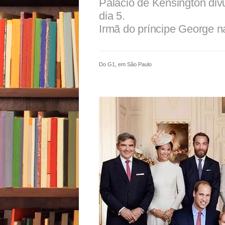
Palácio de Kensington div
dia 5.
Irmã do príncipe George 
Do G1, em São Paulo
tópicos: