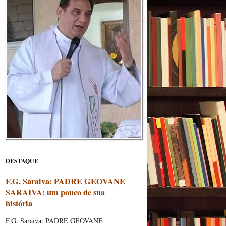
DESTAQUE
F.G. Saraiva: PADRE GEOVANE
SARAIVA: um pouco de sua
história
F.G. Saraiva: PADRE GEOVANE