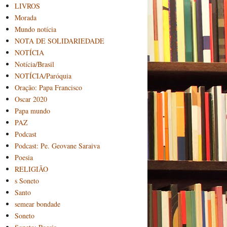
LIVROS
Morada
Mundo notícia
NOTA DE SOLIDARIEDADE
NOTÍCIA
Notícia/Brasil
NOTÍCIA/Paróquia
Oração: Papa Francisco
Oscar 2020
Papa mundo
PAZ
Podcast
Podcast: Pe. Geovane Saraiva
Poesia
RELIGIÃO
s Soneto
Santo
semear bondade
Soneto