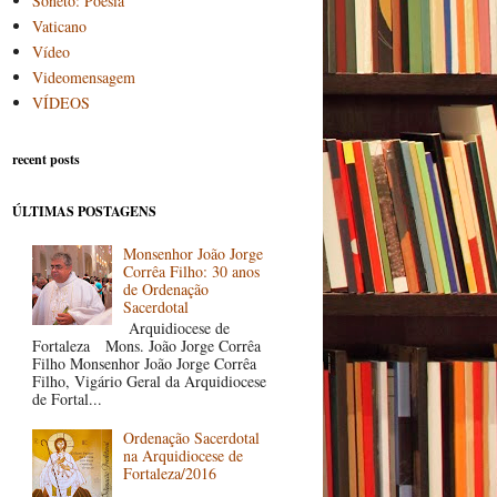
Soneto: Poesia
Vaticano
Vídeo
Videomensagem
VÍDEOS
recent posts
ÚLTIMAS POSTAGENS
Monsenhor João Jorge
Corrêa Filho: 30 anos
de Ordenação
Sacerdotal
Arquidiocese de
Fortaleza Mons. João Jorge Corrêa
Filho Monsenhor João Jorge Corrêa
Filho, Vigário Geral da Arquidiocese
de Fortal...
Ordenação Sacerdotal
na Arquidiocese de
Fortaleza/2016