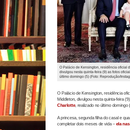
O Palácio de Kensington, residência oficial
divulgou nesta quinta-feira (9) as fotos ofici
último domingo (5) (Foto: Reprodução/Insta
O Palácio de Kensington, residência ofi
Middleton, divulgou nesta quinta-feira (9)
Charlotte
, realizado no último domingo (
A princesa, segunda filha do casal e qua
completar dois meses de vida –
ela nas