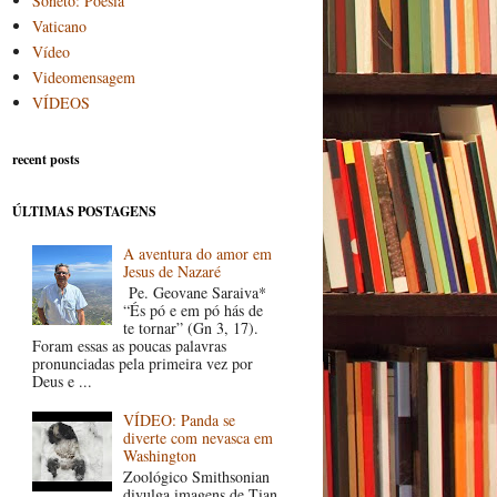
Soneto: Poesia
Vaticano
Vídeo
Videomensagem
VÍDEOS
recent posts
ÚLTIMAS POSTAGENS
A aventura do amor em
Jesus de Nazaré
Pe. Geovane Saraiva*
“És pó e em pó hás de
te tornar” (Gn 3, 17).
Foram essas as poucas palavras
pronunciadas pela primeira vez por
Deus e ...
VÍDEO: Panda se
diverte com nevasca em
Washington
Zoológico Smithsonian
divulga imagens de Tian