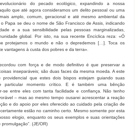
evolucionário do pecado ecológico, expandindo a nossa
quilo que até agora consideramos um delito pessoal ou uma
 mais amplo, comum, geracional e até mesmo ambiental da
, o Papa se deu o nome de São Francisco de Assis, indicando
dade e a sua sensibilidade pelas pessoas marginalizadas,
unidade global. Por isto, na sua recente Encíclica reza: «Ó
ue protejamos o mundo e não o depredemos […]. Toca os
 vantagens à custa dos pobres e da terra».
recordou com força e de modo definitivo é que preservar a
 coisas inseparáveis; são duas faces da mesma moeda. A este
e providencial que estes dois bispos estejam guiando suas
ste particular momento crítico. E é também uma bênção
r-se entre eles com tanta facilidade e confiança. Não tenho
vorável – mas ao mesmo tempo ousarei acrescentar a reação
oção e do apoio por eles oferecido ao cuidado pela criação de
e certamente estão no caminho certo. Mesmo somente por esta
osso elogio, enquanto os seus exemplos e suas orientações
 promulgação”. (JE/OR)