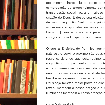
até mesmo introduziu o conceito r
compreensão do arrependimento por a
transgressão social para um abuso
criação de Deus. E desde sua eleição
de modo inquestionável a sua priori
vulneráveis e oprimidas na nossa com
Deus […] cura a nossa vida para q
corações daqueles que buscam somente
O que a Encíclica do Pontífice nos 
natureza e servir o próximo são duas
respeito, defendo que seja realment
respectivas Igrejas juntamente ne
extraordinária que consigam relaciona
nenhuma dúvida de que a acolhida fa
hostil e as ásperas críticas – da prom
Deus seja talvez a maior prova de qu
razão, merecem a nossa oração e o n
iluminadas merecem a nossa atenção e
(from Vatican Radio)