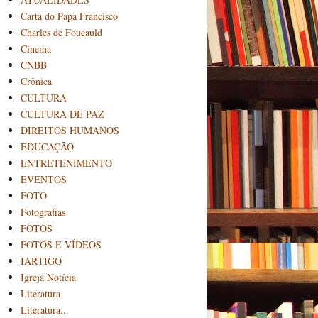
Carta do Papa Francisco
Charles de Foucauld
Cinema
CNBB
Crônica
CULTURA
CULTURA DE PAZ
DIREITOS HUMANOS
EDUCAÇÃO
ENTRETENIMENTO
EVENTOS
FOTO
Fotografias
FOTOS
FOTOS E VÍDEOS
IARTIGO
Igreja Notícia
Literatura
Literatura...