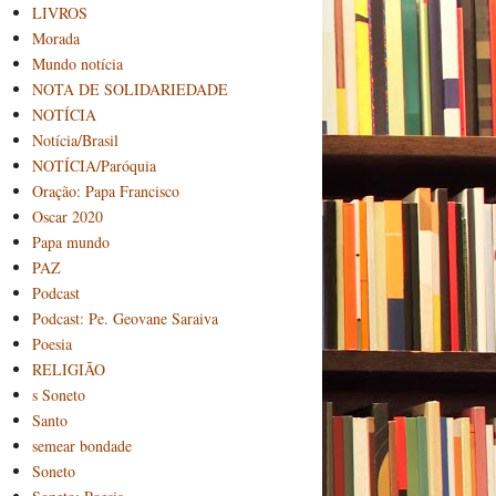
LIVROS
Morada
Mundo notícia
NOTA DE SOLIDARIEDADE
NOTÍCIA
Notícia/Brasil
NOTÍCIA/Paróquia
Oração: Papa Francisco
Oscar 2020
Papa mundo
PAZ
Podcast
Podcast: Pe. Geovane Saraiva
Poesia
RELIGIÃO
s Soneto
Santo
semear bondade
Soneto