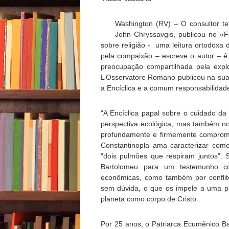
Washington (RV) – O consultor te
John Chryssavgis, publicou no «F
sobre religião - uma leitura ortodoxa 
pela compaixão – escreve o autor – 
preocupação compartilhada pela exp
L’Osservatore Romano publicou na sua e
a Encíclica e a comum responsabilidad
“A Encíclica papal sobre o cuidado d
perspectiva ecológica, mas também no 
profundamente e firmemente comprome
Constantinopla ama caracterizar co
“dois pulmões que respiram juntos”.
Bartolomeu para um testemunho c
econômicas, como também por conflitos
sem dúvida, o que os impele a uma p
planeta como corpo de Cristo.
Por 25 anos, o Patriarca Ecumênico Ba