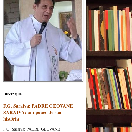
DESTAQUE
F.G. Saraiva: PADRE GEOVANE
SARAIVA: um pouco de sua
história
F.G. Saraiva: PADRE GEOVANE