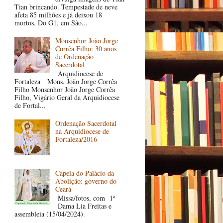
Tian brincando. Tempestade de neve
afeta 85 milhões e já deixou 18
mortos. Do G1, em São...
Monsenhor João Jorge
Corrêa Filho: 30 anos
de Ordenação
Sacerdotal
Arquidiocese de
Fortaleza Mons. João Jorge Corrêa
Filho Monsenhor João Jorge Corrêa
Filho, Vigário Geral da Arquidiocese
de Fortal...
Ordenação Sacerdotal
na Arquidiocese de
Fortaleza/2016
Capela do Palácio da
Abolição: governo do
Ceará
Missa/fotos, com 1ª
Dama Lia Freitas e
assembleia (15/04/2024).