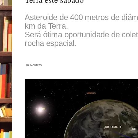
Asteroide de 400 metros de diâme
km da Terra.
Será ótima oportunidade de cole
rocha espacial.
Da Reuters