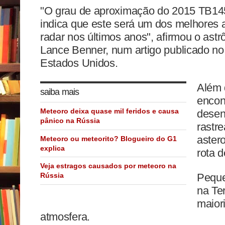
"O grau de aproximação do 2015 TB145
indica que este será um dos melhores 
radar nos últimos anos", afirmou o ast
Lance Benner, num artigo publicado no 
Estados Unidos.
Além d
saiba mais
encon
Meteoro deixa quase mil feridos e causa
desen
pânico na Rússia
rastr
aster
Meteoro ou meteorito? Blogueiro do G1
explica
rota d
Veja estragos causados por meteoro na
Peque
Rússia
na Te
maior
atmosfera.