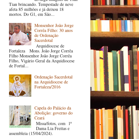
Tian brincando. Tempestade de neve
afeta 85 milhões e já deixou 18
mortos. Do G1, em São...
Monsenhor João Jorge
Corrêa Filho: 30 anos
de Ordenação
Sacerdotal
Arquidiocese de
Fortaleza Mons. João Jorge Corrêa
Filho Monsenhor João Jorge Corrêa
Filho, Vigário Geral da Arquidiocese
de Fortal...
Ordenação Sacerdotal
na Arquidiocese de
Fortaleza/2016
Capela do Palácio da
Abolição: governo do
Ceará
Missa/fotos, com 1ª
Dama Lia Freitas e
assembleia (15/04/2024).