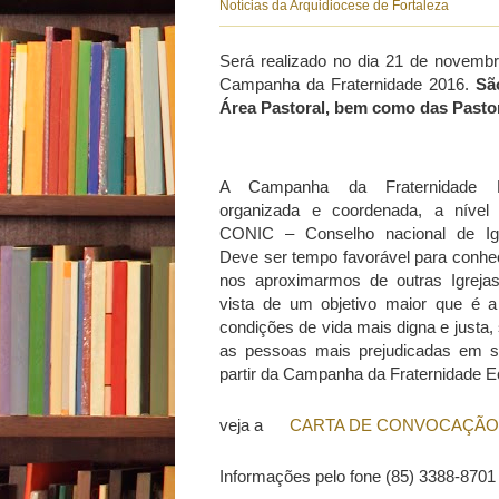
Notícias da Arquidiocese de Fortaleza
Será realizado no dia 21 de novemb
Campanha da Fraternidade 2016.
Sã
Área Pastoral, bem como das Pasto
A Campanha da Fraternidade 
organizada e coordenada, a nível 
CONIC – Conselho nacional de Igr
Deve ser tempo favorável para conh
nos aproximarmos de outras Igreja
vista de um objetivo maior que é a
condições de vida mais digna e justa,
as pessoas mais prejudicadas em se
partir da Campanha da Fraternidade 
veja a
CARTA DE CONVOCAÇÃO
Informações pelo fone (85) 3388-8701