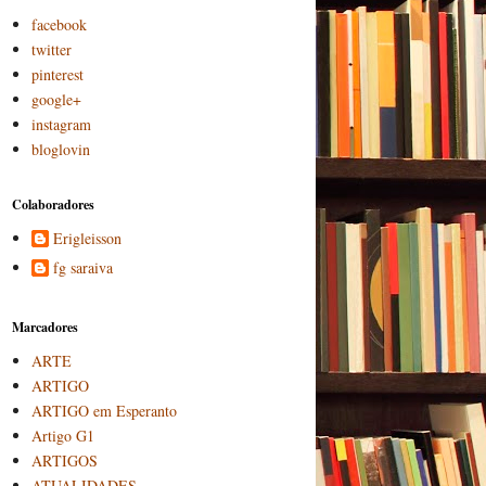
facebook
twitter
pinterest
google+
instagram
bloglovin
Colaboradores
Erigleisson
fg saraiva
Marcadores
ARTE
ARTIGO
ARTIGO em Esperanto
Artigo G1
ARTIGOS
ATUALIDADES