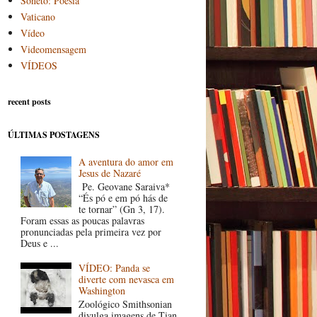
Soneto: Poesia
Vaticano
Vídeo
Videomensagem
VÍDEOS
recent posts
ÚLTIMAS POSTAGENS
A aventura do amor em
Jesus de Nazaré
Pe. Geovane Saraiva*
“És pó e em pó hás de
te tornar” (Gn 3, 17).
Foram essas as poucas palavras
pronunciadas pela primeira vez por
Deus e ...
VÍDEO: Panda se
diverte com nevasca em
Washington
Zoológico Smithsonian
divulga imagens de Tian