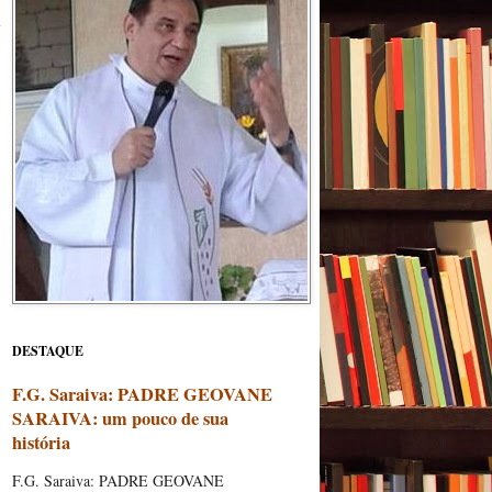
DESTAQUE
F.G. Saraiva: PADRE GEOVANE
SARAIVA: um pouco de sua
história
F.G. Saraiva: PADRE GEOVANE