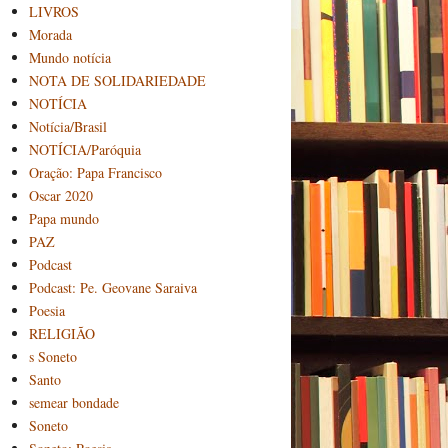
LIVROS
Morada
Mundo notícia
NOTA DE SOLIDARIEDADE
NOTÍCIA
Notícia/Brasil
NOTÍCIA/Paróquia
Oração: Papa Francisco
Oscar 2020
Papa mundo
PAZ
Podcast
Podcast: Pe. Geovane Saraiva
Poesia
RELIGIÃO
s Soneto
Santo
semear bondade
Soneto