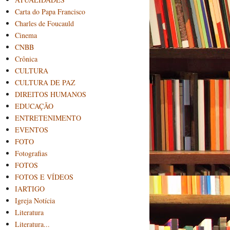
Carta do Papa Francisco
Charles de Foucauld
Cinema
CNBB
Crônica
CULTURA
CULTURA DE PAZ
DIREITOS HUMANOS
EDUCAÇÃO
ENTRETENIMENTO
EVENTOS
FOTO
Fotografias
FOTOS
FOTOS E VÍDEOS
IARTIGO
Igreja Notícia
Literatura
Literatura...