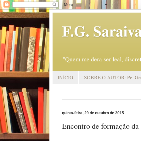
F.G. Saraiv
"Quem me dera ser leal, discr
INÍCIO
SOBRE O AUTOR: Pe. Geo
quinta-feira, 29 de outubro de 2015
Encontro de formação da