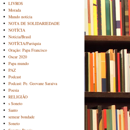
LIVROS
Morada
Mundo notícia
NOTA DE SOLIDARIEDADE
NOTÍCIA
Notícia/Brasil
NOTÍCIA/Paróquia
Oração: Papa Francisco
Oscar 2020
Papa mundo
PAZ
Podcast
Podcast: Pe. Geovane Saraiva
Poesia
RELIGIÃO
s Soneto
Santo
semear bondade
Soneto