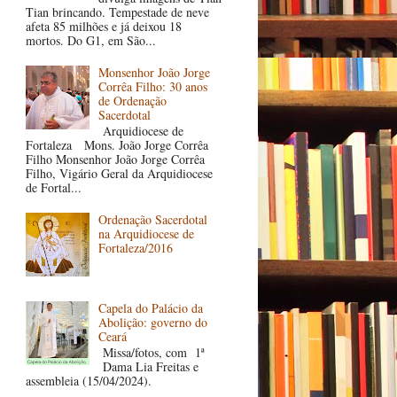
Tian brincando. Tempestade de neve
afeta 85 milhões e já deixou 18
mortos. Do G1, em São...
Monsenhor João Jorge
Corrêa Filho: 30 anos
de Ordenação
Sacerdotal
Arquidiocese de
Fortaleza Mons. João Jorge Corrêa
Filho Monsenhor João Jorge Corrêa
Filho, Vigário Geral da Arquidiocese
de Fortal...
Ordenação Sacerdotal
na Arquidiocese de
Fortaleza/2016
Capela do Palácio da
Abolição: governo do
Ceará
Missa/fotos, com 1ª
Dama Lia Freitas e
assembleia (15/04/2024).