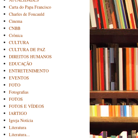
Carta do Papa Francisco
Charles de Foucauld
Cinema
CNBB
Crônica
CULTURA
CULTURA DE PAZ
DIREITOS HUMANOS
EDUCAÇÃO
ENTRETENIMENTO
EVENTOS
FOTO
Fotografias
FOTOS
FOTOS E VÍDEOS
IARTIGO
Igreja Notícia
Literatura
Literatura...