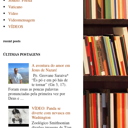
Soneto: Poesia
Vaticano
Vídeo
Videomensagem
VÍDEOS
recent posts
ÚLTIMAS POSTAGENS
A aventura do amor em
Jesus de Nazaré
Pe. Geovane Saraiva*
“És pó e em pó hás de
te tornar” (Gn 3, 17).
Foram essas as poucas palavras
pronunciadas pela primeira vez por
Deus e ...
VÍDEO: Panda se
diverte com nevasca em
Washington
Zoológico Smithsonian
divulga imagens de Tian