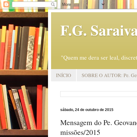
F.G. Saraiv
"Quem me dera ser leal, discr
INÍCIO
SOBRE O AUTOR: Pe. Geo
sábado, 24 de outubro de 2015
Mensagem do Pe. Geovane
missões/2015