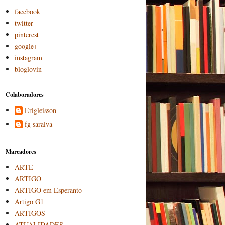
facebook
twitter
pinterest
google+
instagram
bloglovin
Colaboradores
Erigleisson
fg saraiva
Marcadores
ARTE
ARTIGO
ARTIGO em Esperanto
Artigo G1
ARTIGOS
ATUALIDADES