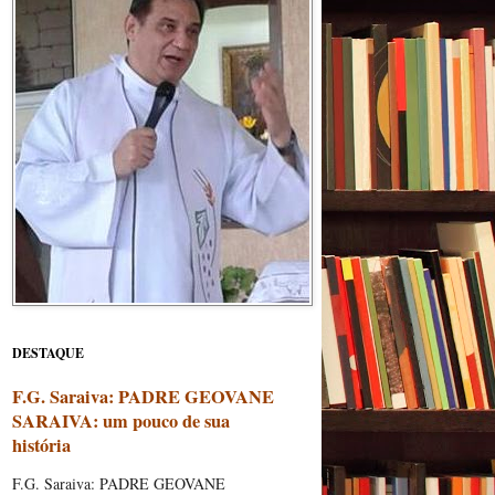
DESTAQUE
F.G. Saraiva: PADRE GEOVANE
SARAIVA: um pouco de sua
história
F.G. Saraiva: PADRE GEOVANE