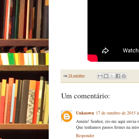
on
24 outubro
Um comentário:
Unknown
17 de outubro de 2015 à
Amém! Senhor, eis-me aqui envia-
Que tenhamos passos firmes na mis
Responder