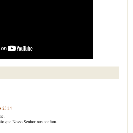
s 23:14
me.
são que Nosso Senhor nos confiou.