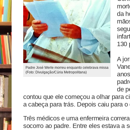
mort
da h
mãos
segu
infa
130 
A jor
Vane
Padre José Werle morreu enquanto celebrava missa
(Foto: Divulgação/Cúria Metropolitana)
anos
padr
de p
contou que ele começou a olhar para c
a cabeça para trás. Depois caiu para o
Três médicos e uma enfermeira correram
socorro ao padre. Entre eles estava a 