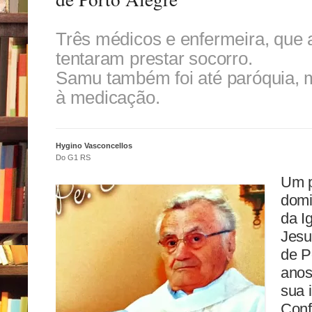
Três médicos e enfermeira, que 
tentaram prestar socorro.
Samu também foi até paróquia, 
à medicação.
Hygino Vasconcellos
Do G1 RS
Um p
domi
da I
Jesu
de P
anos
sua 
Conf