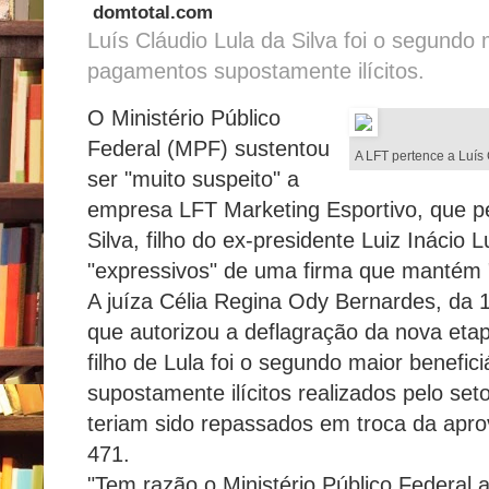
domtotal.com
Luís Cláudio Lula da Silva foi o segundo 
pagamentos supostamente ilícitos.
O Ministério Público
Federal (MPF) sustentou
A LFT pertence a Luís 
ser "muito suspeito" a
empresa LFT Marketing Esportivo, que pe
Silva, filho do ex-presidente Luiz Inácio L
"expressivos" de uma firma que mantém 
A juíza Célia Regina Ody Bernardes, da 1
que autorizou a deflagração da nova eta
filho de Lula foi o segundo maior benefi
supostamente ilícitos realizados pelo set
teriam sido repassados em troca da apro
471.
"Tem razão o Ministério Público Federal a