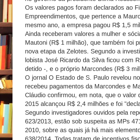
Os valores pagos foram declarados ao F
Empreendimentos, que pertence a Maur
mesmo ano, a empresa pagou R$ 1,5 milh
Ainda receberam valores a mulher e sóci
Mautoni (R$ 1 milhão), que também foi p
nova etapa da Zelotes. Segundo a invest
lobista José Ricardo da Silva ficou com R
detido -, e o próprio Marcondes (R$ 3 mi
O jornal O Estado de S. Paulo revelou n
recebeu pagamentos da Marcondes e Mau
Cláudio confirmou, em nota, que o valor
2015 alcançou R$ 2,4 milhões e foi "decl
Segundo investigadores ouvidos pela re
623/2013, estão sob suspeita as MPs 471
2010, sobre as quais já há mais elemento
638/2014. Todas tratam de incentivos fis