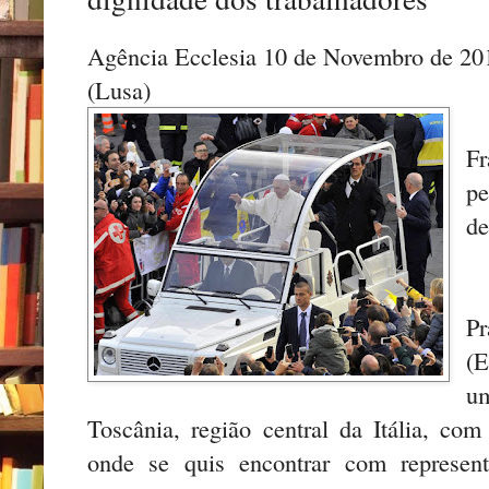
Agência Ecclesia 10 de Novembro de 20
(Lusa)
F
p
de
P
(E
u
Toscânia, região central da Itália, com
onde se quis encontrar com represen