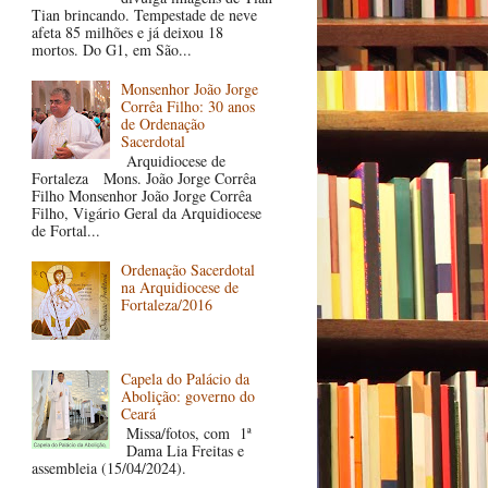
Tian brincando. Tempestade de neve
afeta 85 milhões e já deixou 18
mortos. Do G1, em São...
Monsenhor João Jorge
Corrêa Filho: 30 anos
de Ordenação
Sacerdotal
Arquidiocese de
Fortaleza Mons. João Jorge Corrêa
Filho Monsenhor João Jorge Corrêa
Filho, Vigário Geral da Arquidiocese
de Fortal...
Ordenação Sacerdotal
na Arquidiocese de
Fortaleza/2016
Capela do Palácio da
Abolição: governo do
Ceará
Missa/fotos, com 1ª
Dama Lia Freitas e
assembleia (15/04/2024).