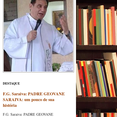
DESTAQUE
F.G. Saraiva: PADRE GEOVANE
SARAIVA: um pouco de sua
história
F.G. Saraiva: PADRE GEOVANE