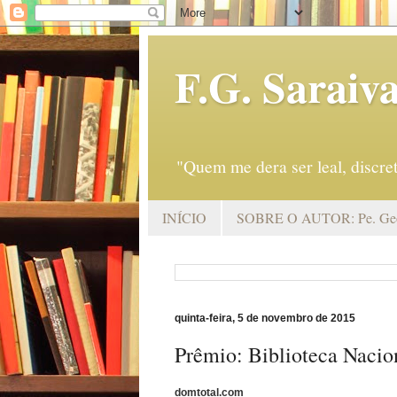
F.G. Saraiv
"Quem me dera ser leal, discr
INÍCIO
SOBRE O AUTOR: Pe. Geo
quinta-feira, 5 de novembro de 2015
Prêmio: Biblioteca Nacio
domtotal.com