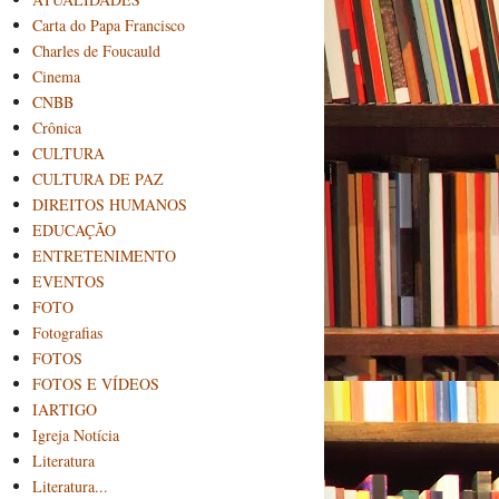
Carta do Papa Francisco
Charles de Foucauld
Cinema
CNBB
Crônica
CULTURA
CULTURA DE PAZ
DIREITOS HUMANOS
EDUCAÇÃO
ENTRETENIMENTO
EVENTOS
FOTO
Fotografias
FOTOS
FOTOS E VÍDEOS
IARTIGO
Igreja Notícia
Literatura
Literatura...