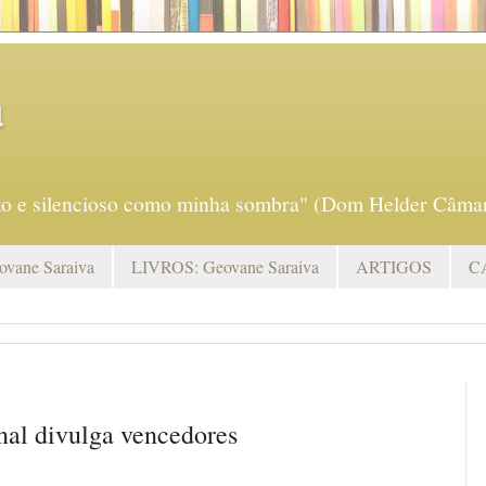
a
eto e silencioso como minha sombra" (Dom Helder Câmar
vane Saraiva
LIVROS: Geovane Saraiva
ARTIGOS
C
nal divulga vencedores