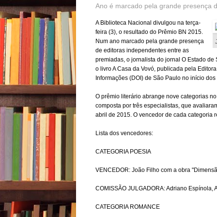
Ano é marcado pela grande presença d
A Biblioteca Nacional divulgou na terça-
feira (3), o resultado do Prêmio BN 2015.
Num ano marcado pela grande presença
de editoras independentes entre as
premiadas, o jornalista do jornal O Estado d
o livro A Casa da Vovó, publicada pela Edito
Informações (DOI) de São Paulo no início dos 
O prêmio literário abrange nove categorias no 
composta por três especialistas, que avaliara
abril de 2015. O vencedor de cada categoria 
Lista dos vencedores:
CATEGORIA POESIA
VENCEDOR: João Filho com a obra "Dimensão 
COMISSÃO JULGADORA: Adriano Espínola, An
CATEGORIA ROMANCE