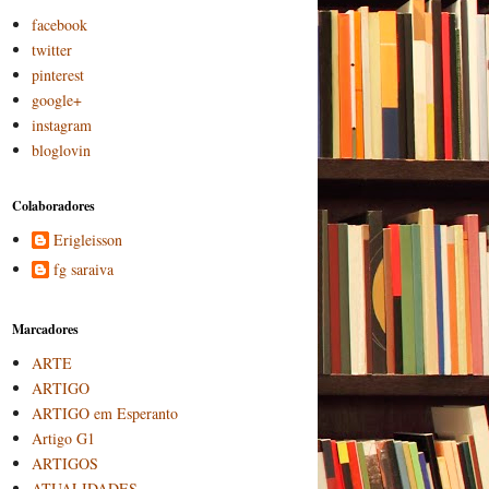
facebook
twitter
pinterest
google+
instagram
bloglovin
Colaboradores
Erigleisson
fg saraiva
Marcadores
ARTE
ARTIGO
ARTIGO em Esperanto
Artigo G1
ARTIGOS
ATUALIDADES