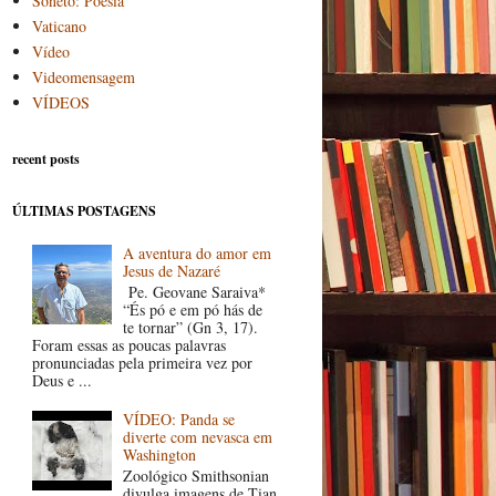
Soneto: Poesia
Vaticano
Vídeo
Videomensagem
VÍDEOS
recent posts
ÚLTIMAS POSTAGENS
A aventura do amor em
Jesus de Nazaré
Pe. Geovane Saraiva*
“És pó e em pó hás de
te tornar” (Gn 3, 17).
Foram essas as poucas palavras
pronunciadas pela primeira vez por
Deus e ...
VÍDEO: Panda se
diverte com nevasca em
Washington
Zoológico Smithsonian
divulga imagens de Tian