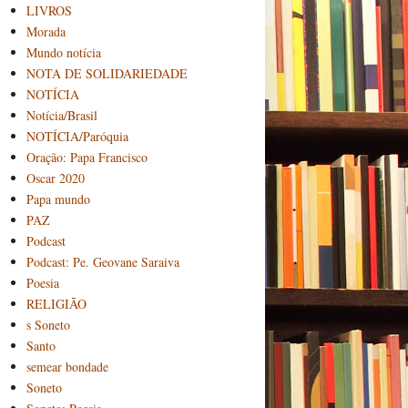
LIVROS
Morada
Mundo notícia
NOTA DE SOLIDARIEDADE
NOTÍCIA
Notícia/Brasil
NOTÍCIA/Paróquia
Oração: Papa Francisco
Oscar 2020
Papa mundo
PAZ
Podcast
Podcast: Pe. Geovane Saraiva
Poesia
RELIGIÃO
s Soneto
Santo
semear bondade
Soneto