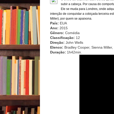
subir a cabeça. Por causa do comporta
Ele se muda para Londres, onde adquir
intenção de conquistar a cobiçada terceira e
Miller), por quem se apaixona.
País:
EUA
Ano:
2015
Gênero:
Comédia
Classificação:
12
Direção:
John Wells
Elenco:
Bradley Cooper, Sienna Miller, 
Duração:
1h42min.