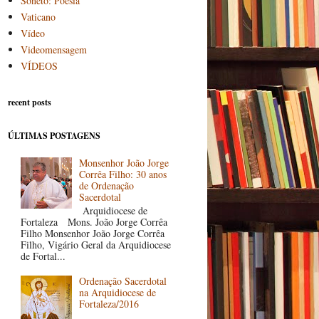
Soneto: Poesia
Vaticano
Vídeo
Videomensagem
VÍDEOS
recent posts
ÚLTIMAS POSTAGENS
Monsenhor João Jorge
Corrêa Filho: 30 anos
de Ordenação
Sacerdotal
Arquidiocese de
Fortaleza Mons. João Jorge Corrêa
Filho Monsenhor João Jorge Corrêa
Filho, Vigário Geral da Arquidiocese
de Fortal...
Ordenação Sacerdotal
na Arquidiocese de
Fortaleza/2016