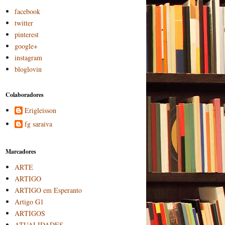
facebook
twitter
pinterest
google+
instagram
bloglovin
Colaboradores
Erigleisson
fg saraiva
Marcadores
ARTE
ARTIGO
ARTIGO em Esperanto
Artigo G1
ARTIGOS
ATUALIDADES