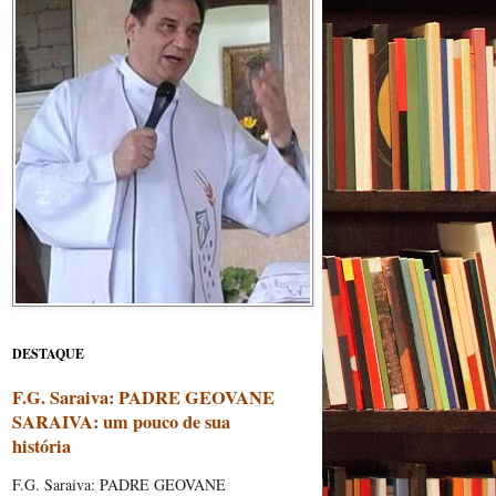
DESTAQUE
F.G. Saraiva: PADRE GEOVANE
SARAIVA: um pouco de sua
história
F.G. Saraiva: PADRE GEOVANE