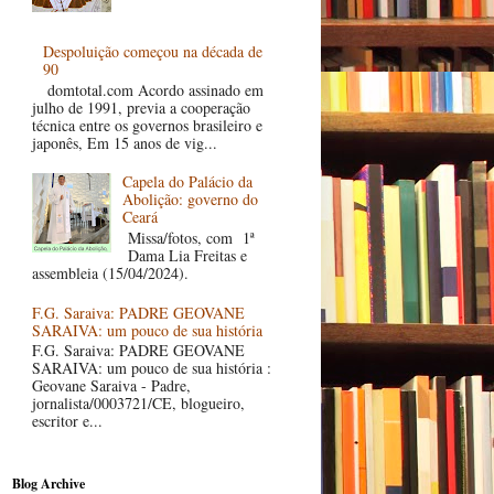
Despoluição começou na década de
90
domtotal.com Acordo assinado em
julho de 1991, previa a cooperação
técnica entre os governos brasileiro e
japonês, Em 15 anos de vig...
Capela do Palácio da
Abolição: governo do
Ceará
Missa/fotos, com 1ª
Dama Lia Freitas e
assembleia (15/04/2024).
F.G. Saraiva: PADRE GEOVANE
SARAIVA: um pouco de sua história
F.G. Saraiva: PADRE GEOVANE
SARAIVA: um pouco de sua história :
Geovane Saraiva - Padre,
jornalista/0003721/CE, blogueiro,
escritor e...
Blog Archive