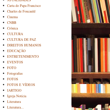
Carta do Papa Francisco
Charles de Foucauld
Cinema
CNBB
Crônica
CULTURA
CULTURA DE PAZ
DIREITOS HUMANOS
EDUCAÇÃO
ENTRETENIMENTO
EVENTOS
FOTO
Fotografias
FOTOS
FOTOS E VÍDEOS
IARTIGO
Igreja Notícia
Literatura
Literatura...