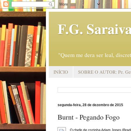
F.G. Saraiv
"Quem me dera ser leal, discr
INÍCIO
SOBRE O AUTOR: Pe. Geo
segunda-feira, 28 de dezembro de 2015
Burnt - Pegando Fogo
O chefe de cozinha Adam Jones (Bradl