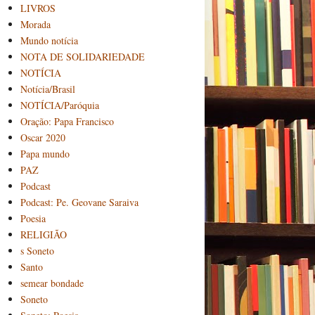
LIVROS
Morada
Mundo notícia
NOTA DE SOLIDARIEDADE
NOTÍCIA
Notícia/Brasil
NOTÍCIA/Paróquia
Oração: Papa Francisco
Oscar 2020
Papa mundo
PAZ
Podcast
Podcast: Pe. Geovane Saraiva
Poesia
RELIGIÃO
s Soneto
Santo
semear bondade
Soneto