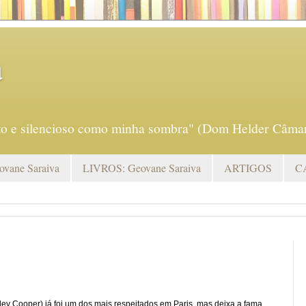
a
eto e silencioso como minha sombra" (Dom Helder Câmar
vane Saraiva
LIVROS: Geovane Saraiva
ARTIGOS
C
ey Cooper) já foi um dos mais respeitados em Paris, mas deixa a fama