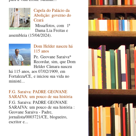
Capela do Palácio da
Abolição: governo do
Ceará
Missa/fotos, com 1ª
Dama Lia Freitas e
assembleia (15/04/2024).
Dom Helder nasceu há
115 anos
Pe. Geovane Saraiva*
Recordar, sim, que Dom
Helder Câmara nasceu
há 115 anos, aos 07/02/1909, em
Fortaleza/CE, e iniciou sua vida no
ministé...
F.G. Saraiva: PADRE GEOVANE
SARAIVA: um pouco de sua história
F.G. Saraiva: PADRE GEOVANE
SARAIVA: um pouco de sua história :
Geovane Saraiva - Padre,
jornalista/0003721/CE, blogueiro,
escritor e...