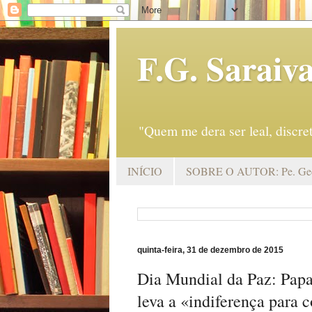
F.G. Saraiv
"Quem me dera ser leal, discr
INÍCIO
SOBRE O AUTOR: Pe. Geo
quinta-feira, 31 de dezembro de 2015
Dia Mundial da Paz: Papa
leva a «indiferença para 