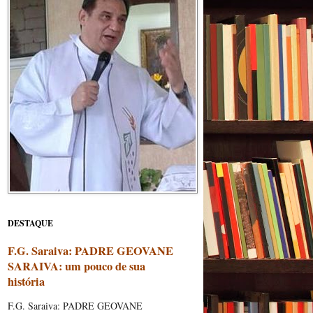
DESTAQUE
F.G. Saraiva: PADRE GEOVANE
SARAIVA: um pouco de sua
história
F.G. Saraiva: PADRE GEOVANE