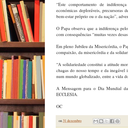
“Este comportamento de indiferença 
económicas deploráveis, precursoras de
bem-estar próprio ou o da nação”, adver
O Papa observa que a indiferença pelo 
com consequências “muitas vezes desast
Em pleno Jubileu da Misericórdia, o Pa
compaixão, da misericórdia e da solida
“A solidariedade constitui a atitude mo
chagas do nosso tempo e da inegável i
num mundo globalizado, entre a vida do
A Mensagem para o Dia Mundial da 
ECCLESIA.
OC
on
31 dezembro