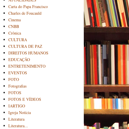
Carta do Papa Francisco
Charles de Foucauld
Cinema
CNBB
Crônica
CULTURA
CULTURA DE PAZ
DIREITOS HUMANOS
EDUCAÇÃO
ENTRETENIMENTO
EVENTOS
FOTO
Fotografias
FOTOS
FOTOS E VÍDEOS
IARTIGO
Igreja Notícia
Literatura
Literatura...