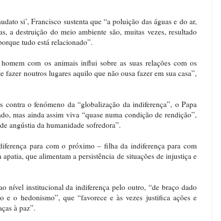
udato si’, Francisco sustenta que “a poluição das águas e do ar,
as, a destruição do meio ambiente são, muitas vezes, resultado
porque tudo está relacionado”.
homem com os animais influi sobre as suas relações com os
te fazer noutros lugares aquilo que não ousa fazer em sua casa”,
 contra o fenómeno da “globalização da indiferença”, o Papa
do, mas ainda assim viva “quase numa condição de rendição”,
 de angústia da humanidade sofredora”.
ndiferença para com o próximo – filha da indiferença para com
 apatia, que alimentam a persistência de situações de injustiça e
o nível institucional da indiferença pelo outro, “de braço dado
o e o hedonismo”, que “favorece e às vezes justifica ações e
aças à paz”.