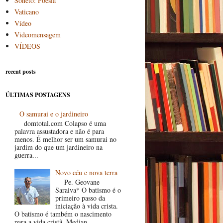
Soneto: Poesia
Vaticano
Vídeo
Videomensagem
VÍDEOS
recent posts
ÚLTIMAS POSTAGENS
O samurai e o jardineiro
domtotal.com Colapso é uma
palavra assustadora e não é para
menos. É melhor ser um samurai no
jardim do que um jardineiro na
guerra...
Novo céu e nova terra
Pe. Geovane
Saraiva* O batismo é o
primeiro passo da
iniciação à vida crista.
O batismo é também o nascimento
para a vida cristã. Median...