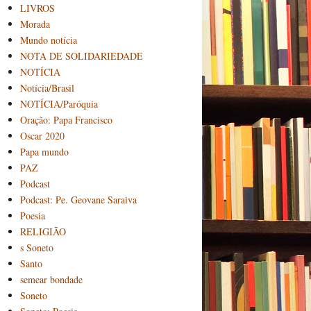
LIVROS
Morada
Mundo notícia
NOTA DE SOLIDARIEDADE
NOTÍCIA
Notícia/Brasil
NOTÍCIA/Paróquia
Oração: Papa Francisco
Oscar 2020
Papa mundo
PAZ
Podcast
Podcast: Pe. Geovane Saraiva
Poesia
RELIGIÃO
s Soneto
Santo
semear bondade
Soneto