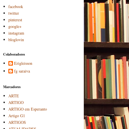
facebook
twitter
pinterest
google+
instagram
bloglovin
Colaboradores
Erigleisson
fg saraiva
Marcadores
ARTE
ARTIGO
ARTIGO em Esperanto
Artigo G1
ARTIGOS
ATUALIDADES