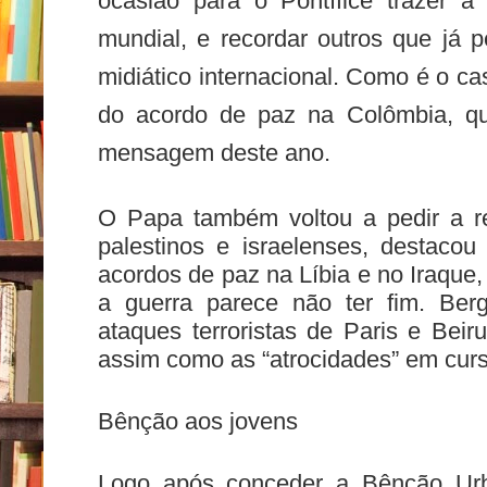
ocasião para o Pontífice trazer à
mundial, e recordar outros que já 
midiático internacional. Como é o c
do acordo de paz na Colômbia, qu
mensagem deste ano.
O Papa também voltou a pedir a r
palestinos e israelenses, destaco
acordos de paz na Líbia e no Iraque,
a guerra parece não ter fim. Ber
ataques terroristas de Paris e Beir
assim como as “atrocidades” em curs
Bênção aos jovens
Logo após conceder a Bênção
Ur