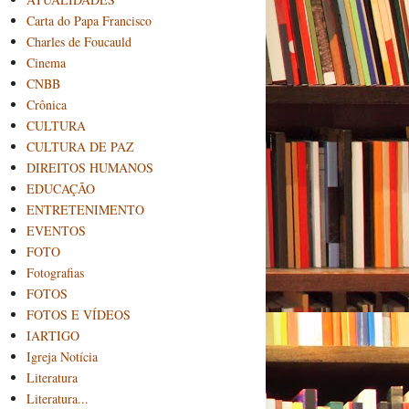
Carta do Papa Francisco
Charles de Foucauld
Cinema
CNBB
Crônica
CULTURA
CULTURA DE PAZ
DIREITOS HUMANOS
EDUCAÇÃO
ENTRETENIMENTO
EVENTOS
FOTO
Fotografias
FOTOS
FOTOS E VÍDEOS
IARTIGO
Igreja Notícia
Literatura
Literatura...