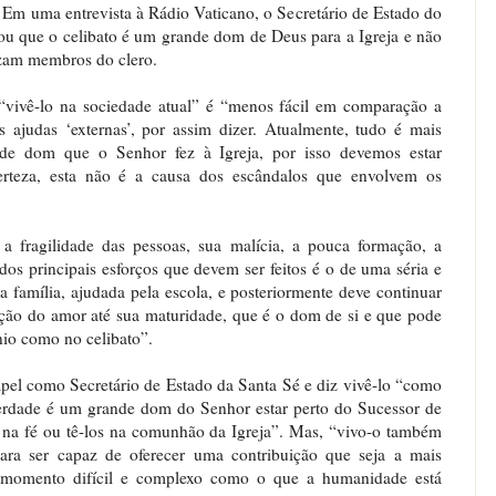
 Em uma entrevista à Rádio Vaticano, o Secretário de Estado do
cou que o celibato é um grande dom de Deus para a Igreja e não
izam membros do clero.
 “vivê-lo na sociedade atual” é “menos fácil em comparação a
s ajudas ‘externas’, por assim dizer. Atualmente, tudo é mais
de dom que o Senhor fez à Igreja, por isso devemos estar
rteza, esta não é a causa dos escândalos que envolvem os
a fragilidade das pessoas, sua malícia, a pouca formação, a
dos principais esforços que devem ser feitos é o de uma séria e
 família, ajudada pela escola, e posteriormente deve continuar
ação do amor até sua maturidade, que é o dom de si e que pode
nio como no celibato”.
apel como Secretário de Estado da Santa Sé e diz vivê-lo “como
erdade é um grande dom do Senhor estar perto do Sucessor de
s na fé ou tê-los na comunhão da Igreja”. Mas, “vivo-o também
ara ser capaz de oferecer uma contribuição que seja a mais
 momento difícil e complexo como o que a humanidade está