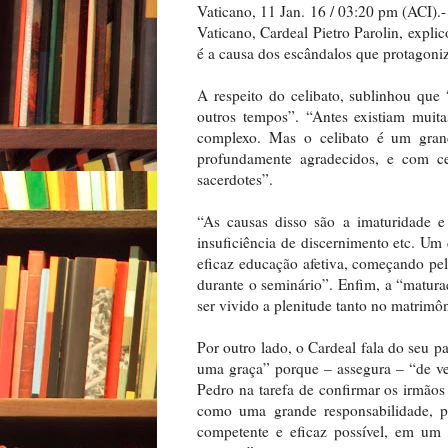
Vaticano, 11 Jan. 16 / 03:20 pm (ACI).-
Vaticano, Cardeal Pietro Parolin, expli
é a causa dos escândalos que protagon
A respeito do celibato, sublinhou que
outros tempos”. “Antes existiam muita
complexo. Mas o celibato é um gran
profundamente agradecidos, e com ce
sacerdotes”.
“As causas disso são a imaturidade e 
insuficiência de discernimento etc. Um 
eficaz educação afetiva, começando pela
durante o seminário”. Enfim, a “matur
ser vivido a plenitude tanto no matrimô
Por outro lado, o Cardeal fala do seu p
uma graça” porque – assegura – “de v
Pedro na tarefa de confirmar os irmão
como uma grande responsabilidade, p
competente e eficaz possível, em um