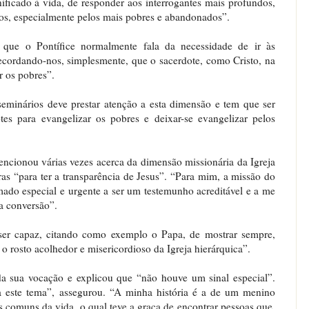
ificado à vida, de responder aos interrogantes mais profundos,
odos, especialmente pelos mais pobres e abandonados”.
a que o Pontífice normalmente fala da necessidade de ir às
“Recordando-nos, simplesmente, que o sacerdote, como Cristo, na
r os pobres”.
seminários deve prestar atenção a esta dimensão e tem que ser
tes para evangelizar os pobres e deixar-se evangelizar pelos
ncionou várias vezes acerca da dimensão missionária da Igreja
ras “para ter a transparência de Jesus”. “Para mim, a missão do
ado especial e urgente a ser um testemunho acreditável e a me
ra conversão”.
 ser capaz, citando como exemplo o Papa, de mostrar sempre,
o rosto acolhedor e misericordioso da Igreja hierárquica”.
da sua vocação e explicou que “não houve um sinal especial”.
 este tema”, assegurou. “A minha história é a de um menino
 comuns da vida, o qual teve a graça de encontrar pessoas que,