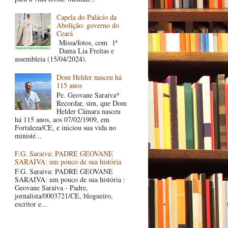
Capela do Palácio da
Abolição: governo do
Ceará
Missa/fotos, com 1ª
Dama Lia Freitas e
assembleia (15/04/2024).
Dom Helder nasceu há
115 anos
Pe. Geovane Saraiva*
Recordar, sim, que Dom
Helder Câmara nasceu
há 115 anos, aos 07/02/1909, em
Fortaleza/CE, e iniciou sua vida no
ministé...
F.G. Saraiva: PADRE GEOVANE
SARAIVA: um pouco de sua história
F.G. Saraiva: PADRE GEOVANE
SARAIVA: um pouco de sua história :
Geovane Saraiva - Padre,
jornalista/0003721/CE, blogueiro,
escritor e...