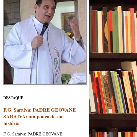
DESTAQUE
F.G. Saraiva: PADRE GEOVANE
SARAIVA: um pouco de sua
história
F.G. Saraiva: PADRE GEOVANE