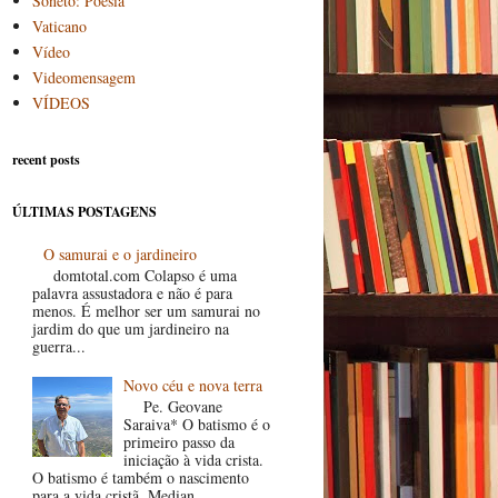
Soneto: Poesia
Vaticano
Vídeo
Videomensagem
VÍDEOS
recent posts
ÚLTIMAS POSTAGENS
O samurai e o jardineiro
domtotal.com Colapso é uma
palavra assustadora e não é para
menos. É melhor ser um samurai no
jardim do que um jardineiro na
guerra...
Novo céu e nova terra
Pe. Geovane
Saraiva* O batismo é o
primeiro passo da
iniciação à vida crista.
O batismo é também o nascimento
para a vida cristã. Median...