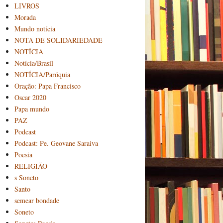
LIVROS
Morada
Mundo notícia
NOTA DE SOLIDARIEDADE
NOTÍCIA
Notícia/Brasil
NOTÍCIA/Paróquia
Oração: Papa Francisco
Oscar 2020
Papa mundo
PAZ
Podcast
Podcast: Pe. Geovane Saraiva
Poesia
RELIGIÃO
s Soneto
Santo
semear bondade
Soneto