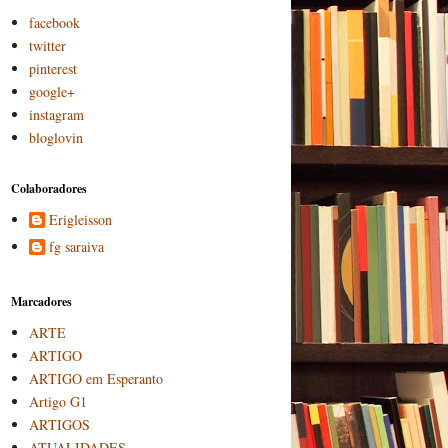
facebook
twitter
pinterest
google+
instagram
bloglovin
Colaboradores
Erigleisson
fg saraiva
Marcadores
ARTE
ARTIGO
ARTIGO em Esperanto
Artigo G1
ARTIGOS
ATUALIDADES