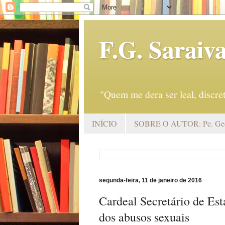
F.G. Saraiv
"Quem me dera ser leal, discr
INÍCIO
SOBRE O AUTOR: Pe. Geo
segunda-feira, 11 de janeiro de 2016
Cardeal Secretário de Est
dos abusos sexuais