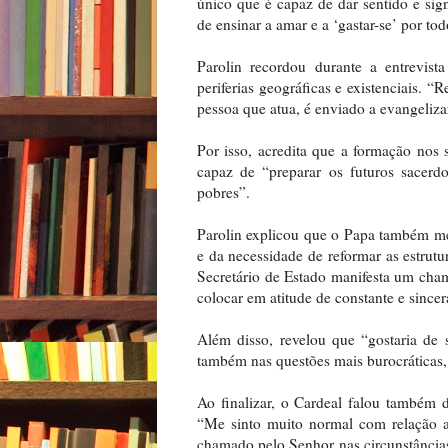
único que é capaz de dar sentido e sign
de ensinar a amar e a ‘gastar-se’ por t
Parolin recordou durante a entrevist
periferias geográficas e existenciais. 
pessoa que atua, é enviado a evangeliza
Por isso, acredita que a formação nos 
capaz de “preparar os futuros sacerdo
pobres”.
Parolin explicou que o Papa também me
e da necessidade de reformar as estrutu
Secretário de Estado manifesta um cham
colocar em atitude de constante e since
Além disso, revelou que “gostaria de
também nas questões mais burocráticas, 
Ao finalizar, o Cardeal falou também 
“Me sinto muito normal com relação a
chamado pelo Senhor nas circunstâncias