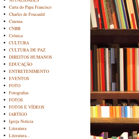
Carta do Papa Francisco
Charles de Foucauld
Cinema
CNBB
Crônica
CULTURA
CULTURA DE PAZ
DIREITOS HUMANOS
EDUCAÇÃO
ENTRETENIMENTO
EVENTOS
FOTO
Fotografias
FOTOS
FOTOS E VÍDEOS
IARTIGO
Igreja Notícia
Literatura
Literatura...