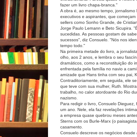
fazer um livro chapa-branca."
A obra é, ao mesmo tempo, jornalismo l
executivos e aspirantes, que começam 
sellers como Sonho Grande, de Cristiane 
Jorge Paulo Lemann e Beto Sicupira. "É
sucedidas. As pessoas gostam de sabe
sucessos", diz Consuelo. "Nós nos ide
tempo todo."
Na primeira metade do livro, a jornali
olho, aos 2 anos, e lembra o seu fascín
dramáticos, como a reconstituição do 
enfrentada pela família no navio a cam
amizade que Hans tinha com seu pai, K
Contraditoriamente, em seguida, ele se
que teve com sua mulher, Ruth. Mostra a
trabalho, no calor atordoante do Rio d
nazismo.
Para redigir o livro, Consuelo Dieguez
um ano. Nele, ela faz revelações ínti
a empresa quase quebrou meses antes 
Sterns com os Burle-Marx (o paisagista 
casamento.
Consuelo descreve os negócios desde a 