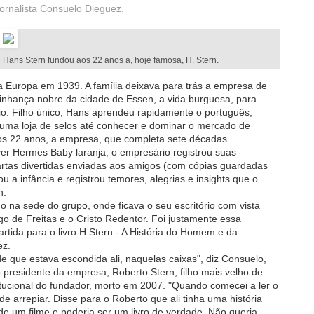
jornalista Consuelo Dieguez.
Hans Stern fundou aos 22 anos a, hoje famosa, H. Stern.
 Europa em 1939. A família deixava para trás a empresa de
nhança nobre da cidade de Essen, a vida burguesa, para
io. Filho único, Hans aprendeu rapidamente o português,
ma loja de selos até conhecer e dominar o mercado de
aos 22 anos, a empresa, que completa sete décadas.
r Hermes Baby laranja, o empresário registrou suas
rtas divertidas enviadas aos amigos (com cópias guardadas
u a infância e registrou temores, alegrias e insights que o
n.
 na sede do grupo, onde ficava o seu escritório com vista
o de Freitas e o Cristo Redentor. Foi justamente essa
tida para o livro H Stern - A História do Homem e da
ez.
ade que estava escondida ali, naquelas caixas", diz Consuelo,
o presidente da empresa, Roberto Stern, filho mais velho de
itucional do fundador, morto em 2007. "Quando comecei a ler o
de arrepiar. Disse para o Roberto que ali tinha uma história
 de um filme e poderia ser um livro de verdade. Não queria