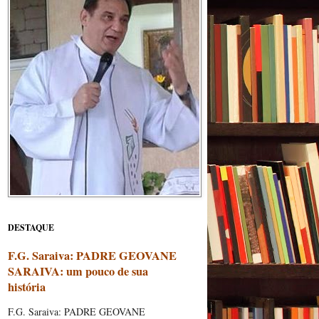
DESTAQUE
F.G. Saraiva: PADRE GEOVANE
SARAIVA: um pouco de sua
história
F.G. Saraiva: PADRE GEOVANE