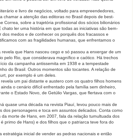
iterário e livro de negócios, voltado para empreendedores,
a chamar a atenção das editoras no Brasil depois de best-
Correa, sobre a trajetória profissional dos sócios bilionários
 chato ler uma história em que todas as iniciativas são bem-
r dos medos e de conhecer os porquês dos fracassos e
ntificamos com as fragilidades humanas, que enfrentamos o
sta revela que Hans nasceu cego e só passou a enxergar de um
io pelo Rio, que considerava magnífico e caótico. Há trechos
início da campanha antissemita em 1938 e a tempestade
inho do Brasil. Outros momentos são tocantes. A relação de
urt, por exemplo é um deles.
 revela um pai distante e austero com os quatro filhos homens
inda o cenário difícil enfrentado pela família sem dinheiro,
urante o Estado Novo, de Getúlio Vargas, que flertava com o
, há quase uma década na revista Piauí, levou pouco mais de
mas dos personagens e toca em assuntos delicados. Conta como
da morte de Hans, em 2007, fala da relação tumultuada dos
é primo de Hans) e dos filhos que o patriarca teve fora do
estratégia inicial de vender as pedras nacionais e então