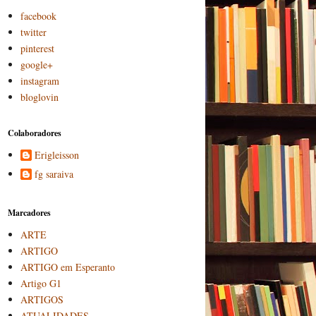
facebook
twitter
pinterest
google+
instagram
bloglovin
Colaboradores
Erigleisson
fg saraiva
Marcadores
ARTE
ARTIGO
ARTIGO em Esperanto
Artigo G1
ARTIGOS
ATUALIDADES