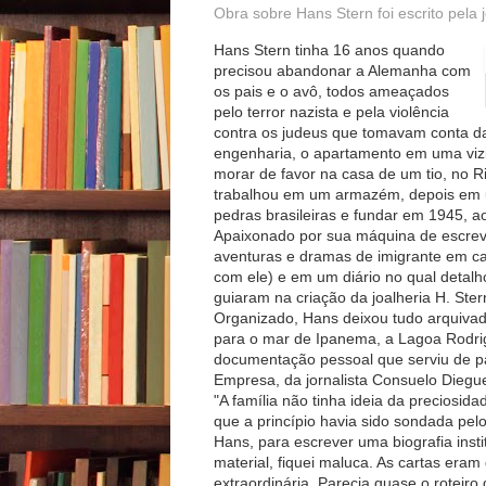
Obra sobre Hans Stern foi escrito pela 
Hans Stern tinha 16 anos quando
precisou abandonar a Alemanha com
os pais e o avô, todos ameaçados
pelo terror nazista e pela violência
contra os judeus que tomavam conta da
engenharia, o apartamento em uma vizi
morar de favor na casa de um tio, no R
trabalhou em um armazém, depois em u
pedras brasileiras e fundar em 1945, 
Apaixonado por sua máquina de escreve
aventuras e dramas de imigrante em ca
com ele) e em um diário no qual detalho
guiaram na criação da joalheria H. Ster
Organizado, Hans deixou tudo arquivado
para o mar de Ipanema, a Lagoa Rodrig
documentação pessoal que serviu de par
Empresa, da jornalista Consuelo Diegu
"A família não tinha ideia da preciosid
que a princípio havia sido sondada pel
Hans, para escrever uma biografia inst
material, fiquei maluca. As cartas eram 
extraordinária. Parecia quase o roteiro