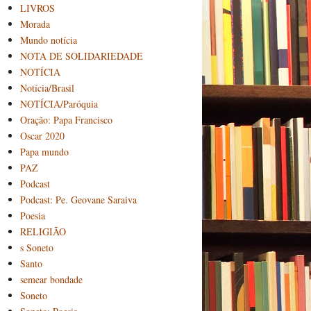
LIVROS
Morada
Mundo notícia
NOTA DE SOLIDARIEDADE
NOTÍCIA
Notícia/Brasil
NOTÍCIA/Paróquia
Oração: Papa Francisco
Oscar 2020
Papa mundo
PAZ
Podcast
Podcast: Pe. Geovane Saraiva
Poesia
RELIGIÃO
s Soneto
Santo
semear bondade
Soneto