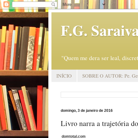
F.G. Saraiv
"Quem me dera ser leal, discr
INÍCIO
SOBRE O AUTOR: Pe. Geo
domingo, 3 de janeiro de 2016
Livro narra a trajetória 
domtotal.com