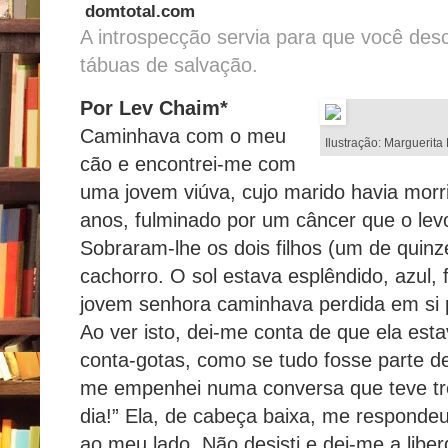
domtotal.com
A introspecção servia para que você desc
tábuas de salvação.
Por Lev Chaim*
Caminhava com o meu
Ilustração: Marguerita
cão e encontrei-me com
uma jovem viúva, cujo marido havia mor
anos, fulminado por um câncer que o le
Sobraram-lhe os dois filhos (um de quinze
cachorro. O sol estava esplêndido, azul, 
jovem senhora caminhava perdida em si p
Ao ver isto, dei-me conta de que ela es
conta-gotas, como se tudo fosse parte de 
me empenhei numa conversa que teve três
dia!” Ela, de cabeça baixa, me respond
ao meu lado. Não desisti e dei-me a liber