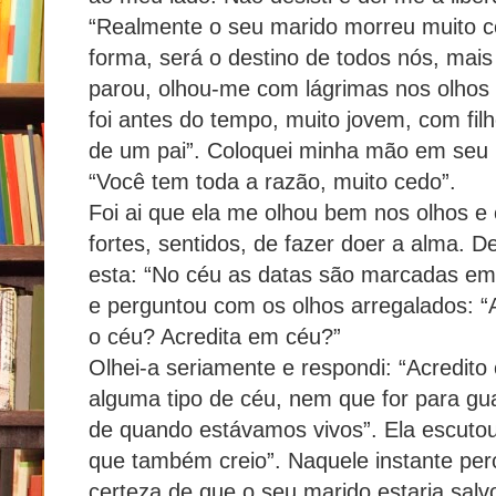
“Realmente o seu marido morreu muito c
forma, será o destino de todos nós, mais
parou, olhou-me com lágrimas nos olhos e
foi antes do tempo, muito jovem, com fi
de um pai”. Coloquei minha mão em seu b
“Você tem toda a razão, muito cedo”.
Foi ai que ela me olhou bem nos olhos e
fortes, sentidos, de fazer doer a alma. De
esta: “No céu as datas são marcadas em 
e perguntou com os olhos arregalados: “A
o céu? Acredita em céu?”
Olhei-a seriamente e respondi: “Acredito
alguma tipo de céu, nem que for para gu
de quando estávamos vivos”. Ela escutou 
que também creio”. Naquele instante per
certeza de que o seu marido estaria sal