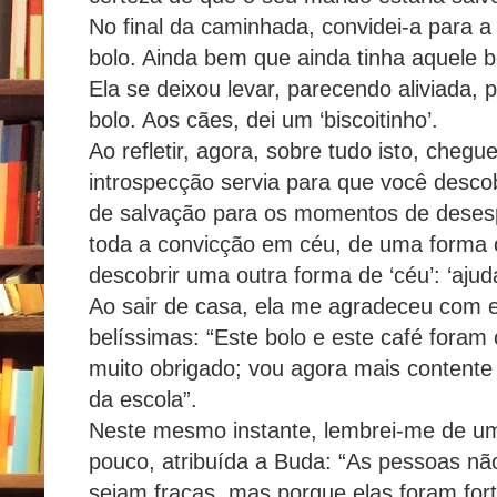
No final da caminhada, convidei-a para 
bolo. Ainda bem que ainda tinha aquele b
Ela se deixou levar, parecendo aliviada, 
bolo. Aos cães, dei um ‘biscoitinho’.
Ao refletir, agora, sobre tudo isto, chegu
introspecção servia para que você desco
de salvação para os momentos de desesp
toda a convicção em céu, de uma forma o
descobrir uma outra forma de ‘céu’: ‘aju
Ao sair de casa, ela me agradeceu com e
belíssimas: “Este bolo e este café fora
muito obrigado; vou agora mais contente
da escola”.
Neste mesmo instante, lembrei-me de um
pouco, atribuída a Buda: “As pessoas n
sejam fracas, mas porque elas foram for