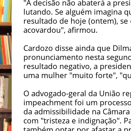
"A decisão não abaterá a presi
lutando. Se alguém imagina q
resultado de hoje (ontem), se
acovardou", afirmou.
Cardozo disse ainda que Dilma
pronunciamento nesta segunda
resultado negativo, a presiden
uma mulher "muito forte", "que
O advogado-geral da União rep
impeachment foi um processo 
da admissibilidade na Câmara 
com "tristeza e indignação". P
também optar por afastar a p